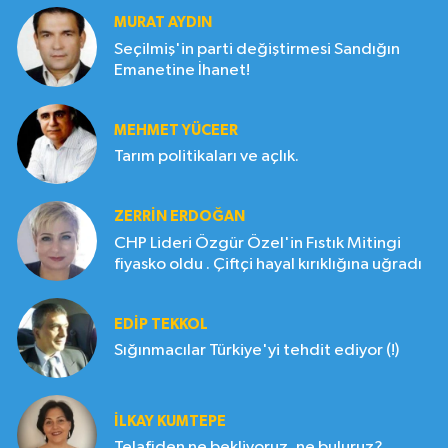
MURAT AYDIN
Seçilmiş'in parti değiştirmesi Sandığın
Emanetine İhanet!
MEHMET YÜCEER
Tarım politikaları ve açlık.
ZERRIN ERDOĞAN
CHP Lideri Özgür Özel'in Fıstık Mitingi
fiyasko oldu . Çiftçi hayal kırıklığına uğradı
EDIP TEKKOL
Sığınmacılar Türkiye'yi tehdit ediyor (!)
İLKAY KUMTEPE
Telafiden ne bekliyoruz, ne buluruz?