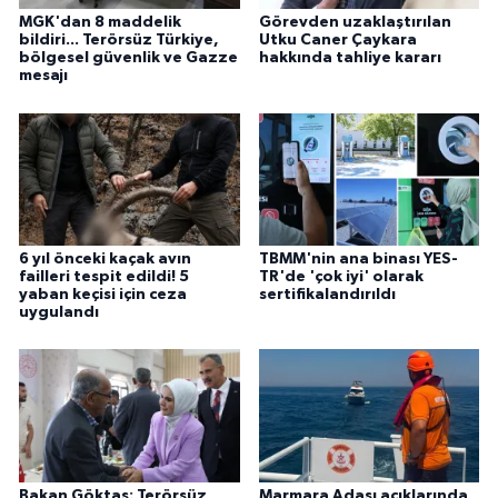
MGK'dan 8 maddelik
Görevden uzaklaştırılan
bildiri... Terörsüz Türkiye,
Utku Caner Çaykara
bölgesel güvenlik ve Gazze
hakkında tahliye kararı
mesajı
6 yıl önceki kaçak avın
TBMM'nin ana binası YES-
failleri tespit edildi! 5
TR'de 'çok iyi' olarak
yaban keçisi için ceza
sertifikalandırıldı
uygulandı
Bakan Göktaş: Terörsüz
Marmara Adası açıklarında