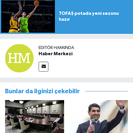
TOFAŞ potada yeni sezonu
hazır
EDITÖR HAKKINDA
Haber Merkezi
Bunlar da ilginizi çekebilir