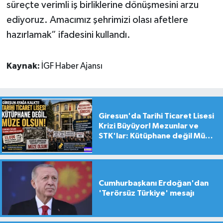
süreçte verimli iş birliklerine dönüşmesini arzu
ediyoruz. Amacımız şehrimizi olası afetlere
hazırlamak” ifadesini kullandı.
Kaynak:
İGF Haber Ajansı
Giresun'da Tarihi Ticaret Lisesi
Krizi Büyüyor! Mezunlar ve
STK'lar: Kütüphane değil Müze
yapılsın!
Cumhurbaşkanı Erdoğan'dan
'Terörsüz Türkiye' mesajı