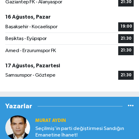
Gaziantep FK - Alanyaspor
21:30
16 Ağustos, Pazar
Başakşehir - Kocaelispor
19:00
Beşiktaş - Eyüpspor
21:30
Amed - Erzurumspor FK
21:30
17 Ağustos, Pazartesi
Samsunspor - Göztepe
21:30
Yazarlar
MURAT AYDIN
Seçilmiş'in parti değiştirmesi Sandığın
Emanetine İhanet!