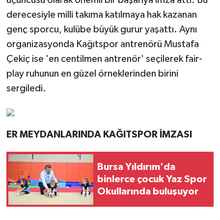
üçüncüsü olarak önemli bir başarıya imza attı. Bu
derecesiyle milli takıma katılmaya hak kazanan
genç sporcu, kulübe büyük gurur yaşattı. Aynı
organizasyonda Kağıtspor antrenörü Mustafa
Çekiç ise 'en centilmen antrenör' seçilerek fair-
play ruhunun en güzel örneklerinden birini
sergiledi.
ER MEYDANLARINDA KAĞITSPOR İMZASI
Bursa Yıldırım'da
binlerce çocuk Yaz Spor
Okullarında buluşuyor