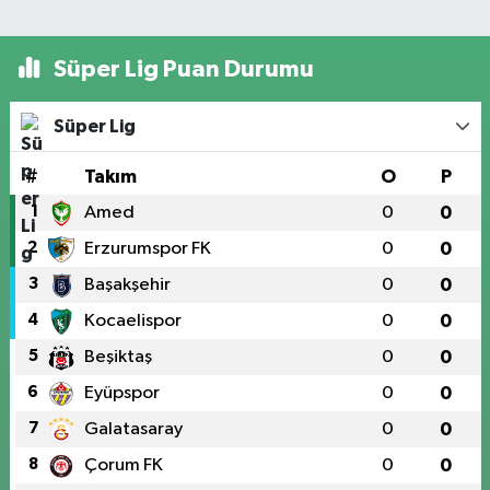
Süper Lig Puan Durumu
Süper Lig
#
Takım
O
P
1
Amed
0
0
2
Erzurumspor FK
0
0
3
Başakşehir
0
0
4
Kocaelispor
0
0
5
Beşiktaş
0
0
6
Eyüpspor
0
0
7
Galatasaray
0
0
8
Çorum FK
0
0