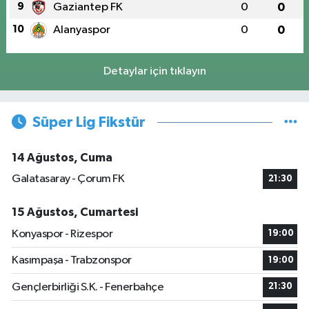
9
Gaziantep FK
0
0
10
Alanyaspor
0
0
Detaylar için tıklayın
Süper Lig Fikstür
14 Ağustos, Cuma
Galatasaray - Çorum FK
21:30
15 Ağustos, Cumartesi
Konyaspor - Rizespor
19:00
Kasımpaşa - Trabzonspor
19:00
Gençlerbirliği S.K. - Fenerbahçe
21:30