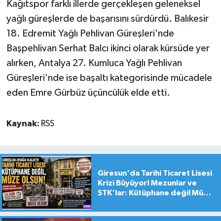
Kağıtspor farklı illerde gerçekleşen geleneksel
yağlı güreşlerde de başarısını sürdürdü. Balıkesir
18. Edremit Yağlı Pehlivan Güreşleri'nde
Başpehlivan Serhat Balcı ikinci olarak kürsüde yer
alırken, Antalya 27. Kumluca Yağlı Pehlivan
Güreşleri'nde ise başaltı kategorisinde mücadele
eden Emre Gürbüz üçüncülük elde etti.
Kaynak:
RSS
Giresun'da Tarihi Ticaret Lisesi
Krizi Büyüyor! Mezunlar ve
STK'lar: Kütüphane değil Müze
yapılsın!