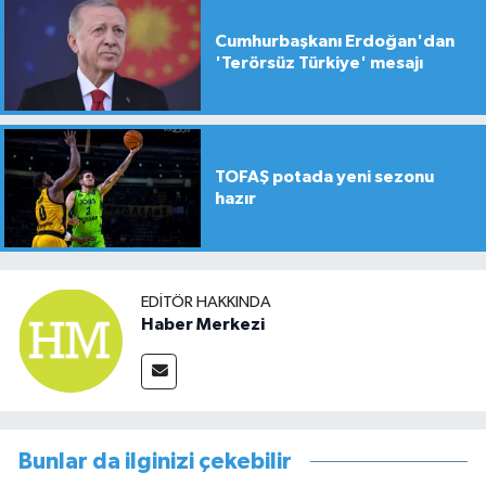
Cumhurbaşkanı Erdoğan'dan
'Terörsüz Türkiye' mesajı
TOFAŞ potada yeni sezonu
hazır
EDITÖR HAKKINDA
Haber Merkezi
Bunlar da ilginizi çekebilir