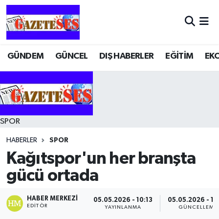
GÜNDEM
GÜNCEL
DIŞ HABERLER
EĞİTİM
EK
SPOR
HABERLER
SPOR
Kağıtspor'un her branşta
gücü ortada
HABER MERKEZI
05.05.2026 - 10:13
05.05.2026 - 10
EDITÖR
YAYINLANMA
GÜNCELLEME