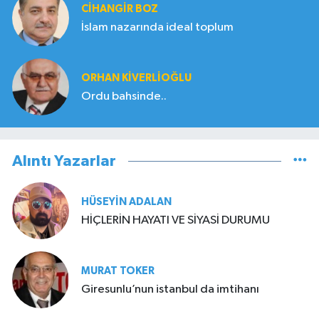
CIHANGIR BOZ
İslam nazarında ideal toplum
ORHAN KIVERLIOĞLU
Ordu bahsinde..
Alıntı Yazarlar
HÜSEYIN ADALAN
HİÇLERİN HAYATI VE SİYASİ DURUMU
MURAT TOKER
Giresunlu’nun istanbul da imtihanı