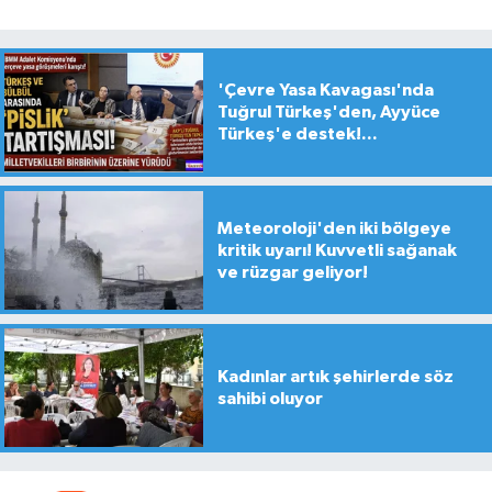
'Çevre Yasa Kavagası'nda
Tuğrul Türkeş'den, Ayyüce
Türkeş'e destek!...
Meteoroloji'den iki bölgeye
kritik uyarı! Kuvvetli sağanak
ve rüzgar geliyor!
Kadınlar artık şehirlerde söz
sahibi oluyor