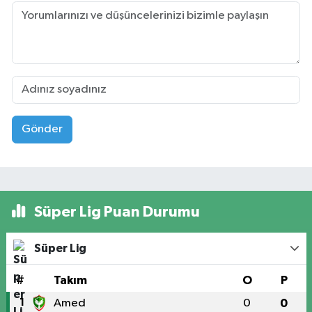
Gönder
Süper Lig Puan Durumu
Süper Lig
#
Takım
O
P
1
Amed
0
0