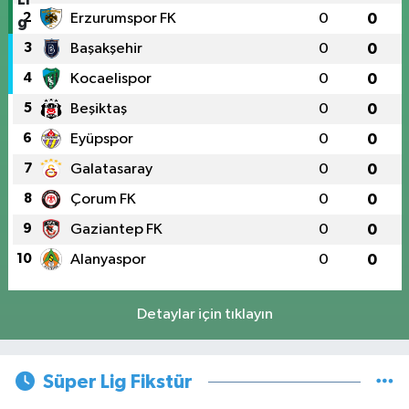
2
Erzurumspor FK
0
0
3
Başakşehir
0
0
4
Kocaelispor
0
0
5
Beşiktaş
0
0
6
Eyüpspor
0
0
7
Galatasaray
0
0
8
Çorum FK
0
0
9
Gaziantep FK
0
0
10
Alanyaspor
0
0
Detaylar için tıklayın
Süper Lig Fikstür