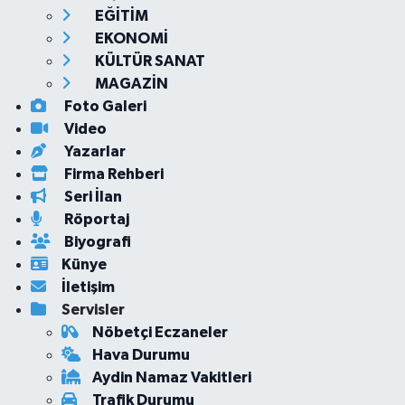
EĞİTİM
EKONOMİ
KÜLTÜR SANAT
MAGAZİN
Foto Galeri
Video
Yazarlar
Firma Rehberi
Seri İlan
Röportaj
Biyografi
Künye
İletişim
Servisler
Nöbetçi Eczaneler
Hava Durumu
Aydin Namaz Vakitleri
Trafik Durumu