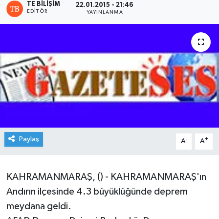
TE BILIŞIM
22.01.2015 - 21:46
EDITÖR
YAYINLANMA
Paylaş
-
+
A
A
KAHRAMANMARAŞ, () - KAHRAMANMARAŞ'ın
Andırın ilçesinde 4.3 büyüklüğünde deprem
meydana geldi.