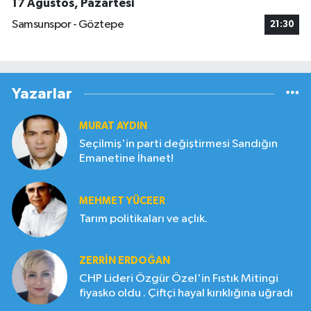
17 Ağustos, Pazartesi
Samsunspor - Göztepe
21:30
Yazarlar
MURAT AYDIN
Seçilmiş'in parti değiştirmesi Sandığın
Emanetine İhanet!
MEHMET YÜCEER
Tarım politikaları ve açlık.
ZERRIN ERDOĞAN
CHP Lideri Özgür Özel'in Fıstık Mitingi
fiyasko oldu . Çiftçi hayal kırıklığına uğradı