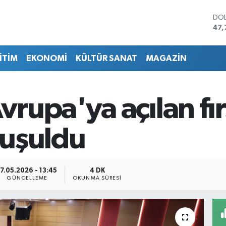
DO
47,
EU
55,
İTİM
EKONOMİ
KÜLTÜR SANAT
MAGAZİN
STE
64,
GRA
666
upa'ya açılan fır
BİS
13.
BIT
nuşuldu
64.
17.05.2026 - 13:45
4 DK
GÜNCELLEME
OKUNMA SÜRESI