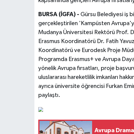
kapsamında gençleri Avrupa fırsatları
BURSA (İGFA) -
Gürsu Belediyesi iş b
gerçekleştirilen 'Kampüsten Avrupa'ya
Mudanya Üniversitesi Rektörü Prof. D
Erasmus Koordinatörü Dr. Fatih Yavuz, 
Koordinatörü ve Eurodesk Proje Müdürü
Programda Erasmus+ ve Avrupa Dayan
yönelik Avrupa fırsatları, proje başvuru
uluslararası hareketlilik imkanları hakk
ayrıca üniversite öğrencisi Furkan Emir
paylaştı.
Avrupa Drama 