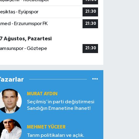
eşiktaş - Eyüpspor
21:30
med - Erzurumspor FK
21:30
7 Ağustos, Pazartesi
amsunspor - Göztepe
21:30
Yazarlar
MURAT AYDIN
Seçilmiş'in parti değiştirmesi
Sandığın Emanetine İhanet!
MEHMET YÜCEER
Tarım politikaları ve açlık.