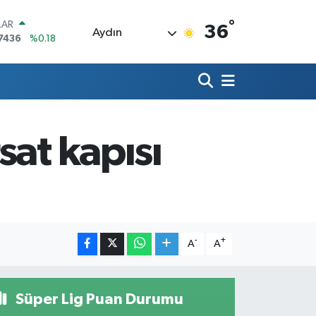
°
LAR
36
Aydın
7436
%0.18
RO
2510
%0.32
RLİN
4811
%0.38
M ALTIN
0.55
%0.03
sat kapısı
T100
779
%-14
COIN
944,08
%-0.18
-
+
A
A
Süper Lig Puan Durumu