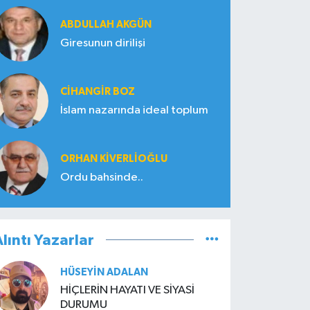
ABDULLAH AKGÜN
Giresunun dirilişi
CIHANGIR BOZ
İslam nazarında ideal toplum
ORHAN KIVERLIOĞLU
Ordu bahsinde..
lıntı Yazarlar
HÜSEYIN ADALAN
HİÇLERİN HAYATI VE SİYASİ
DURUMU