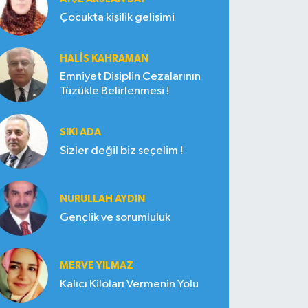
Çocukta kişilik gelişimi
HALIS KAHRAMAN
Emniyet Disiplin Cezalarının
Tüzükle Belirlenmesi !
SIKI ADA
Sizler değil biz seçelim !
NURULLAH AYDIN
Gençlik ve sorumluluk
MERVE YILMAZ
Kalıcı Kiloları Vermenin Yolu