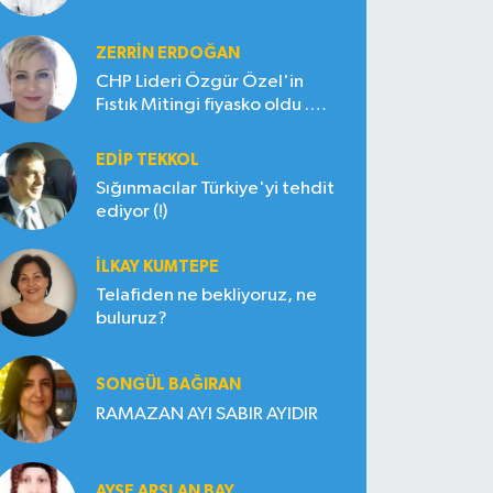
ZERRIN ERDOĞAN
CHP Lideri Özgür Özel'in
Fıstık Mitingi fiyasko oldu .
Çiftçi hayal kırıklığına uğradı
EDIP TEKKOL
Sığınmacılar Türkiye'yi tehdit
ediyor (!)
İLKAY KUMTEPE
Telafiden ne bekliyoruz, ne
buluruz?
SONGÜL BAĞIRAN
RAMAZAN AYI SABIR AYIDIR
AYŞE ARSLAN BAY