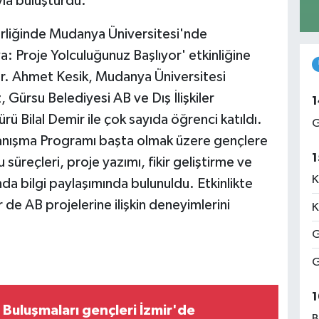
yla buluşturdu.
irliğinde Mudanya Üniversitesi'nde
: Proje Yolculuğunuz Başlıyor' etkinliğine
r. Ahmet Kesik, Mudanya Üniversitesi
Gürsu Belediyesi AB ve Dış İlişkiler
1
 Bilal Demir ile çok sayıda öğrenci katıldı.
G
ışma Programı başta olmak üzere gençlere
1
 süreçleri, proje yazımı, fikir geliştirme ve
K
ında bilgi paylaşımında bulunuldu. Etkinlikte
 de AB projelerine ilişkin deneyimlerini
K
G
G
1
Buluşmaları gençleri İzmir'de
B