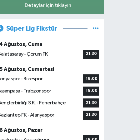
Detaylar için tıklayın
Süper Lig Fikstür
4 Ağustos, Cuma
alatasaray - Çorum FK
21:30
5 Ağustos, Cumartesi
onyaspor - Rizespor
19:00
asımpaşa - Trabzonspor
19:00
ençlerbirliği S.K. - Fenerbahçe
21:30
aziantep FK - Alanyaspor
21:30
6 Ağustos, Pazar
aşakşehir - Kocaelispor
19:00