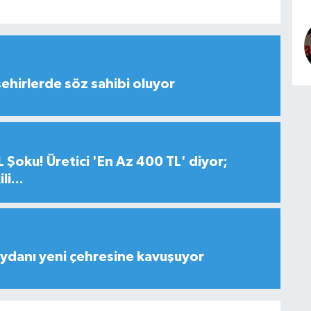
şehirlerde söz sahibi oluyor
 Şoku! Üretici 'En Az 400 TL' diyor;
i...
ydanı yeni çehresine kavuşuyor