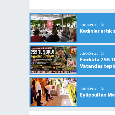
EDITÖRÜN SEÇTIĞI
Kadınlar artık 
EDITÖRÜN SEÇTIĞI
Fındıkta 255 TL
Vatandaş tepkil
EDITÖRÜN SEÇTIĞI
Eyüpsultan Me