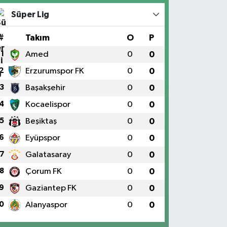
Süper Lig
#
Takım
O
P
1
Amed
0
0
2
Erzurumspor FK
0
0
3
Başakşehir
0
0
4
Kocaelispor
0
0
5
Beşiktaş
0
0
6
Eyüpspor
0
0
7
Galatasaray
0
0
8
Çorum FK
0
0
9
Gaziantep FK
0
0
0
Alanyaspor
0
0