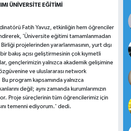
I ÜNİVERSİTE EĞİTİMİ
natörü Fatih Yavuz, etkinliğin hem öğrenciler
ndirerek, 'Üniversite eğitimi tamamlanmadan
irliği projelerinden yararlanmasının, yurt dışı
ir bakış açısı geliştirmesinin çok kıymetli
r, gençlerimizin yalnızca akademik gelişimine
 özgüvenine ve uluslararası network
r. Bu program kapsamında yalnızca
mkanlarını değil; aynı zamanda kurumlarımızın
iyor. Proje süreçlerinin tüm öğrencilerimiz için
asını temenni ediyorum.' dedi.