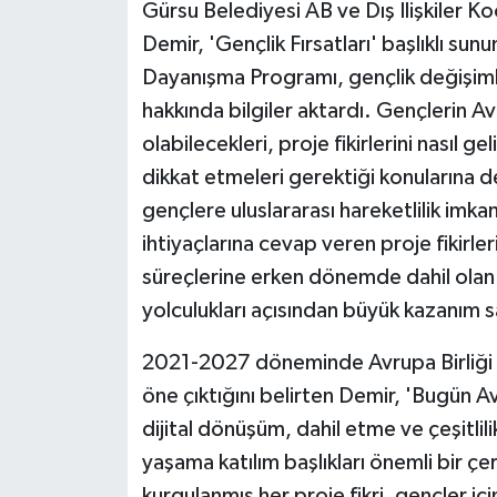
Gürsu Belediyesi AB ve Dış İlişkiler 
Demir, 'Gençlik Fırsatları' başlıklı 
Dayanışma Programı, gençlik değişimleri
hakkında bilgiler aktardı. Gençlerin Av
olabilecekleri, proje fikirlerini nasıl g
dikkat etmeleri gerektiği konularına d
gençlere uluslararası hareketlilik imk
ihtiyaçlarına cevap veren proje fikirle
süreçlerine erken dönemde dahil olan 
yolculukları açısından büyük kazanım s
2021-2027 döneminde Avrupa Birliği p
öne çıktığını belirten Demir, 'Bugün Avr
dijital dönüşüm, dahil etme ve çeşitlili
yaşama katılım başlıkları önemli bir ç
kurgulanmış her proje fikri, gençler içi