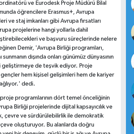
Koordinatörü ve Eurodesk Proje Müdürü Bilal
sunumunda öğrencilere Erasmus+, Avrupa
 ve staj imkanları gibi Avrupa fırsatları
rupa projelerine hangi yollarla dahil
eliştirebilecekleri ve başvuru süreçlerinde nelere
eğinen Demir, 'Avrupa Birliği programları,
anı sunmanın dışında onları günümüz dünyasının
ri geliştirmeye de teşvik ediyor. Proje
gençler hem kişisel gelişimleri hem de kariyer
ağlıyor.' dedi.
roje programlarının dört temel önceliğinin
upa Birliği projelerinde dijital kapsayıcılık ve
k, çevre ve sürdürülebilirlik ile demokratik
erçeve oluşturuyor. Bu alanlarda doğru
n yeni bir deneyim, güçlü bir iş ağı ve Avrupa