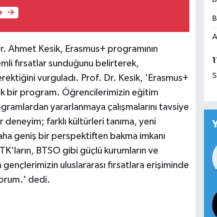
e
B
A
Dr. Ahmet Kesik, Erasmus+ programının
1
mli fırsatlar sunduğunu belirterek,
S
erektiğini vurguladı. Prof. Dr. Kesik, 'Erasmus+
ek bir program. Öğrencilerimizin eğitim
ogramlardan yararlanmaya çalışmalarını tavsiye
deneyim; farklı kültürleri tanıma, yeni
daha geniş bir perspektiften bakma imkanı
STK'ların, BTSO gibi güçlü kurumların ve
gençlerimizin uluslararası fırsatlara erişiminde
orum.' dedi.