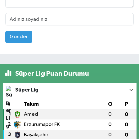
Gönder
Süper Lig Puan Durumu
Süper Lig
#
Takım
O
P
1
Amed
0
0
2
Erzurumspor FK
0
0
3
Başakşehir
0
0