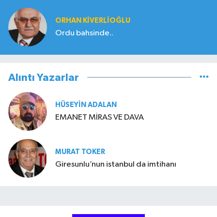
ORHAN KIVERLIOĞLU
Ordu bahsinde..
Alıntı Yazarlar
HÜSEYIN ADALAN
EMANET MİRAS VE DAVA
MURAT TOKER
Giresunlu’nun istanbul da imtihanı