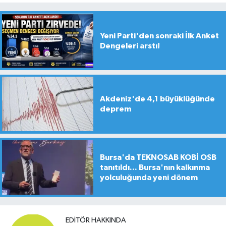
Yeni Parti'den sonraki İlk Anket
Dengeleri arstı!
Akdeniz'de 4,1 büyüklüğünde
deprem
Bursa'da TEKNOSAB KOBİ OSB
tanıtıldı... Bursa'nın kalkınma
yolculuğunda yeni dönem
EDITÖR HAKKINDA