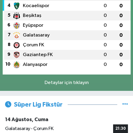
4
Kocaelispor
0
0
5
Beşiktaş
0
0
6
Eyüpspor
0
0
7
Galatasaray
0
0
8
Çorum FK
0
0
9
Gaziantep FK
0
0
10
Alanyaspor
0
0
Detaylar için tıklayın
Süper Lig Fikstür
14 Ağustos, Cuma
Galatasaray - Çorum FK
21:30