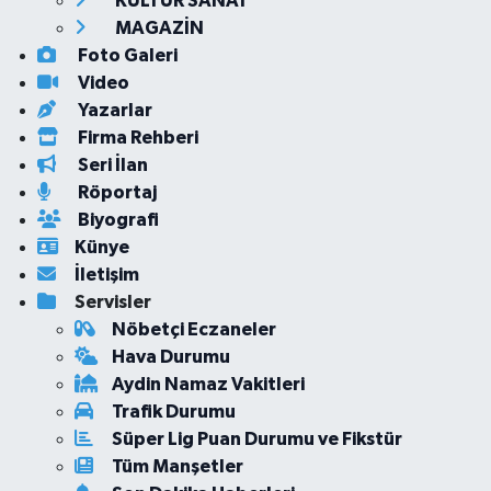
KÜLTÜR SANAT
MAGAZİN
Foto Galeri
Video
Yazarlar
Firma Rehberi
Seri İlan
Röportaj
Biyografi
Künye
İletişim
Servisler
Nöbetçi Eczaneler
Hava Durumu
Aydin Namaz Vakitleri
Trafik Durumu
Süper Lig Puan Durumu ve Fikstür
Tüm Manşetler