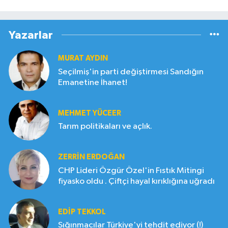
Yazarlar
MURAT AYDIN
Seçilmiş'in parti değiştirmesi Sandığın
Emanetine İhanet!
MEHMET YÜCEER
Tarım politikaları ve açlık.
ZERRIN ERDOĞAN
CHP Lideri Özgür Özel'in Fıstık Mitingi
fiyasko oldu . Çiftçi hayal kırıklığına uğradı
EDIP TEKKOL
Sığınmacılar Türkiye'yi tehdit ediyor (!)