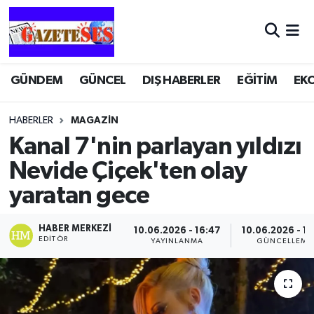
GÜNDEM
GÜNCEL
DIŞ HABERLER
EĞİTİM
EK
HABERLER
MAGAZİN
Kanal 7'nin parlayan yıldızı
Nevide Çiçek'ten olay
yaratan gece
HABER MERKEZI
10.06.2026 - 16:47
10.06.2026 - 16
EDITÖR
YAYINLANMA
GÜNCELLEME