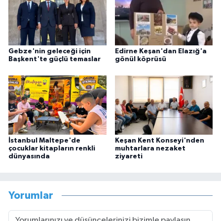
Gebze'nin geleceği için
Edirne Keşan'dan Elazığ'a
Başkent'te güçlü temaslar
gönül köprüsü
İstanbul Maltepe'de
Keşan Kent Konseyi'nden
çocuklar kitapların renkli
muhtarlara nezaket
dünyasında
ziyareti
Yorumlar