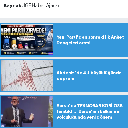
Kaynak:
İGF Haber Ajansı
Yeni Parti'den sonraki İlk Anket
Dengeleri arstı!
Akdeniz'de 4,1 büyüklüğünde
deprem
Bursa'da TEKNOSAB KOBİ OSB
tanıtıldı... Bursa'nın kalkınma
yolculuğunda yeni dönem