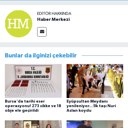
EDITÖR HAKKINDA
Haber Merkezi
Bunlar da ilginizi çekebilir
Bursa'da tarihi eser
Eyüpsultan Meydanı
operasyonu! 273 sikke ve 18
yenileniyor... İlk taşı Nuri
obje ele geçirildi
Aslan koydu