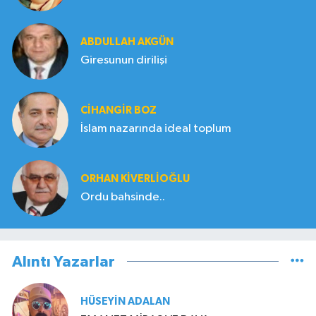
ABDULLAH AKGÜN
Giresunun dirilişi
CIHANGIR BOZ
İslam nazarında ideal toplum
ORHAN KIVERLIOĞLU
Ordu bahsinde..
Alıntı Yazarlar
HÜSEYIN ADALAN