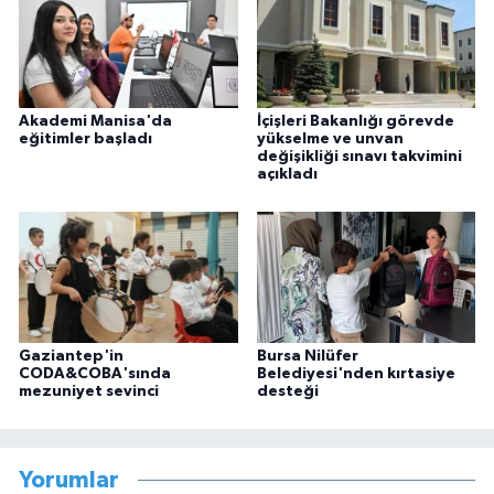
Akademi Manisa'da
İçişleri Bakanlığı görevde
eğitimler başladı
yükselme ve unvan
değişikliği sınavı takvimini
açıkladı
Gaziantep'in
Bursa Nilüfer
CODA&COBA'sında
Belediyesi'nden kırtasiye
mezuniyet sevinci
desteği
Yorumlar