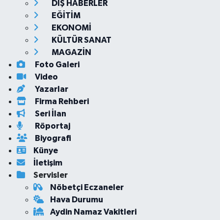
DIŞ HABERLER
EĞİTİM
EKONOMİ
KÜLTÜR SANAT
MAGAZİN
Foto Galeri
Video
Yazarlar
Firma Rehberi
Seri İlan
Röportaj
Biyografi
Künye
İletişim
Servisler
Nöbetçi Eczaneler
Hava Durumu
Aydin Namaz Vakitleri