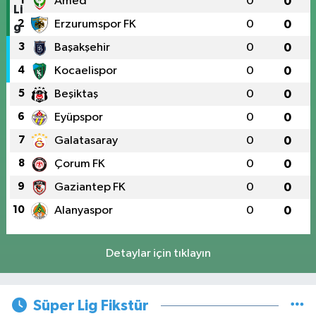
1
Amed
0
0
2
Erzurumspor FK
0
0
3
Başakşehir
0
0
4
Kocaelispor
0
0
5
Beşiktaş
0
0
6
Eyüpspor
0
0
7
Galatasaray
0
0
8
Çorum FK
0
0
9
Gaziantep FK
0
0
10
Alanyaspor
0
0
Detaylar için tıklayın
Süper Lig Fikstür