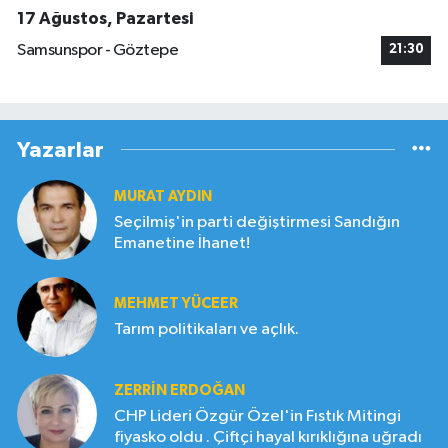
17 Ağustos, Pazartesi
Samsunspor - Göztepe
21:30
Yazarlar
MURAT AYDIN
Seçilmiş'in parti değiştirmesi Sandığın
Emanetine İhanet!
MEHMET YÜCEER
Tarım politikaları ve açlık.
ZERRIN ERDOĞAN
CHP Lideri Özgür Özel'in Fıstık Mitingi
fiyasko oldu . Çiftçi hayal kırıklığına uğradı