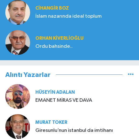
CIHANGIR BOZ
İslam nazarında ideal toplum
ORHAN KIVERLIOĞLU
Ordu bahsinde..
Alıntı Yazarlar
HÜSEYIN ADALAN
EMANET MİRAS VE DAVA
MURAT TOKER
Giresunlu’nun istanbul da imtihanı