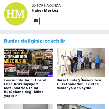
EDITÖR HAKKINDA
Haber Merkezi
Bunlar da ilginizi çekebilir
Giresun'da Tarihi Ticaret
Bursa Uludağ Üniversitesi
Lisesi Krizi Büyüyor!
Güzel Sanatlar Fakültesi
Mezunlar ve STK'lar:
Mudanya'dan ayrıldı!
Kütüphane değil Müze
yapılsın!