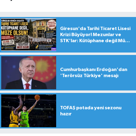
Giresun'da Tarihi Ticaret Lisesi
Krizi Büyüyor! Mezunlar ve
STK'lar: Kütüphane değil Müze
yapılsın!
Cumhurbaşkanı Erdoğan'dan
'Terörsüz Türkiye' mesajı
TOFAŞ potada yeni sezonu
hazır