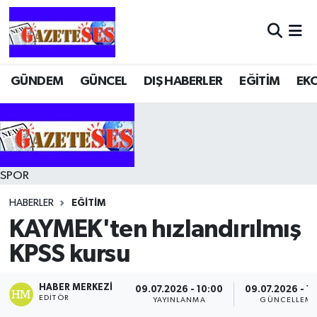
GÜNDEM
GÜNCEL
DIŞ HABERLER
EĞİTİM
EK
SPOR
HABERLER
EĞİTİM
KAYMEK'ten hızlandırılmış
KPSS kursu
HABER MERKEZI
09.07.2026 - 10:00
09.07.2026 - 1
EDITÖR
YAYINLANMA
GÜNCELLEM