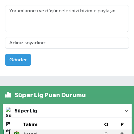
Gönder
Süper Lig Puan Durumu
Süper Lig
#
Takım
O
P