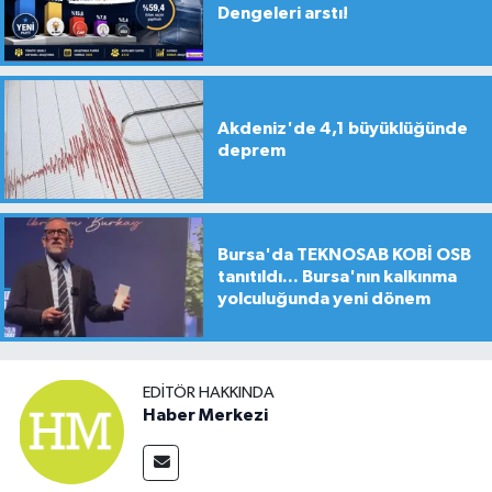
Dengeleri arstı!
Akdeniz'de 4,1 büyüklüğünde
deprem
Bursa'da TEKNOSAB KOBİ OSB
tanıtıldı... Bursa'nın kalkınma
yolculuğunda yeni dönem
EDITÖR HAKKINDA
Haber Merkezi