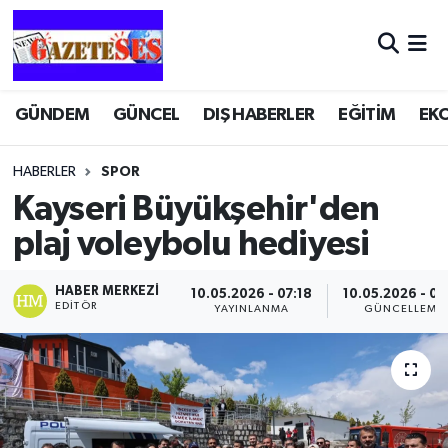
GÜNDEM
GÜNCEL
DIŞ HABERLER
EĞİTİM
EK
HABERLER
SPOR
Kayseri Büyükşehir'den
plaj voleybolu hediyesi
HABER MERKEZI
10.05.2026 - 07:18
10.05.2026 - 07
EDITÖR
YAYINLANMA
GÜNCELLEME