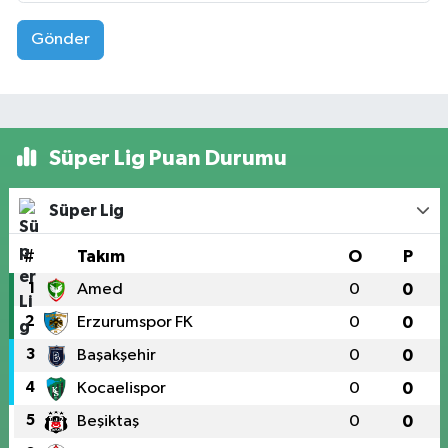
Gönder
Süper Lig Puan Durumu
Süper Lig
#
Takım
O
P
1
Amed
0
0
2
Erzurumspor FK
0
0
3
Başakşehir
0
0
4
Kocaelispor
0
0
5
Beşiktaş
0
0