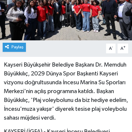
Paylaş
-
+
A
A
Kayseri Büyükşehir Belediye Başkanı Dr. Memduh
Büyükkılıç, 2029 Dünya Spor Başkenti Kayseri
vizyonu doğrultusunda İncesu Marina Su Sporları
Merkezi'nin açılış programına katıldı. Başkan
Büyükkılıç, 'Plaj voleybolunu da biz hediye edelim,
İncesu'muza yakışır' diyerek tesise plaj voleybolu
sahası müjdesi verdi.
KAYSERİ (İGFA) - Kayseri İncesu Belediyesi