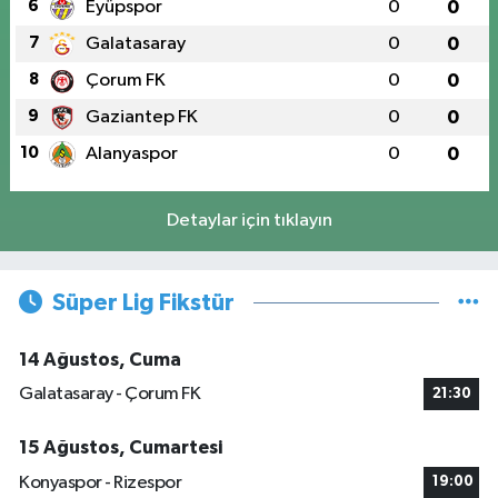
6
Eyüpspor
0
0
7
Galatasaray
0
0
8
Çorum FK
0
0
9
Gaziantep FK
0
0
10
Alanyaspor
0
0
Detaylar için tıklayın
Süper Lig Fikstür
14 Ağustos, Cuma
Galatasaray - Çorum FK
21:30
15 Ağustos, Cumartesi
Konyaspor - Rizespor
19:00