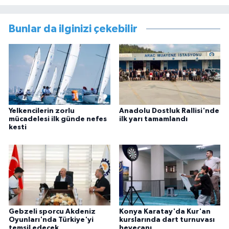
Bunlar da ilginizi çekebilir
Yelkencilerin zorlu
Anadolu Dostluk Rallisi'nde
mücadelesi ilk günde nefes
ilk yarı tamamlandı
kesti
Gebzeli sporcu Akdeniz
Konya Karatay'da Kur'an
Oyunları'nda Türkiye'yi
kurslarında dart turnuvası
temsil edecek
heyecanı