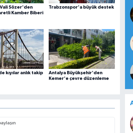
 Vali Sözer'den
Trabzonspor'a büyük destek
aretli Kamber Biberi
e kıyılar anlık takip
Antalya Büyükşehir'den
Kemer'e çevre düzenleme
A