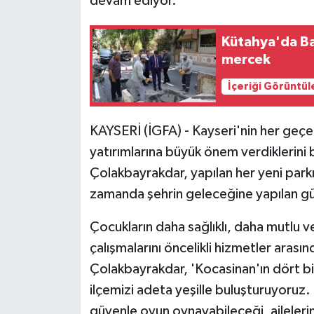
devam ediyor.
Kütahya'da Ba
mercek
İçeriği Görüntül
KAYSERİ (İGFA) - Kayseri'nin her geçen
yatırımlarına büyük önem verdiklerini
Çolakbayrakdar, yapılan her yeni parkın
zamanda şehrin geleceğine yapılan güç
Çocukların daha sağlıklı, daha mutlu v
çalışmalarını öncelikli hizmetler aras
Çolakbayrakdar, 'Kocasinan'ın dört bi
ilçemizi adeta yeşille buluşturuyoruz.
güvenle oyun oynayabileceği, ailelerin