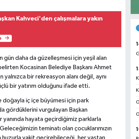
şkan Kahveci'den çalışmalara yakın
e
1
G
 gün daha da güzelleşmesi için yeşil alan
 belirten Kocasinan Belediye Başkanı Ahmet
1
 yalnızca bir rekreasyon alanı değil, aynı
K
lü bir yatırım olduğunu ifade etti.
K
e doğayla iç içe büyümesi için park
G
ında gördüklerini vurgulayan Başkan
G
r yanında hayata geçirdiğimiz parklarla
 Geleceğimizin teminatı olan çocuklarımızın
1
 huzurla vakit geçirebileceği, her yaştan
B