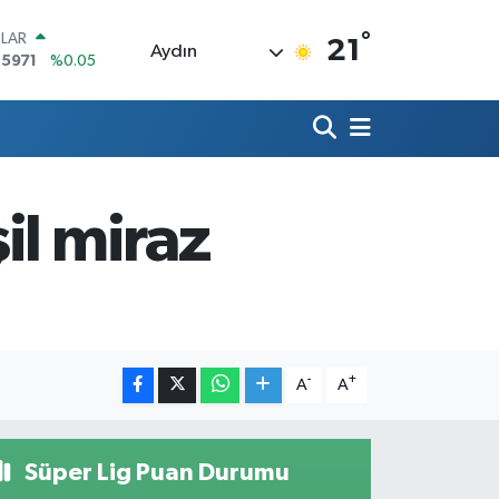
°
LAR
21
Aydın
,5971
%0.05
RO
,1336
%0.18
ERLİN
,2534
%0.22
AM ALTIN
27.85
%0.54
il miraz
ST100
.703
%0
TCOIN
.475,47
%0.66
-
+
A
A
Süper Lig Puan Durumu