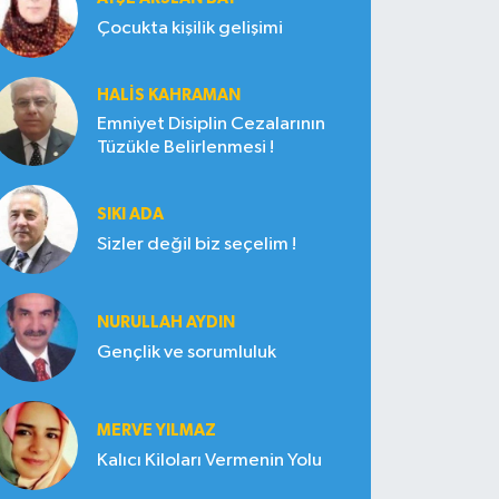
Çocukta kişilik gelişimi
HALIS KAHRAMAN
Emniyet Disiplin Cezalarının
Tüzükle Belirlenmesi !
SIKI ADA
Sizler değil biz seçelim !
NURULLAH AYDIN
Gençlik ve sorumluluk
MERVE YILMAZ
Kalıcı Kiloları Vermenin Yolu