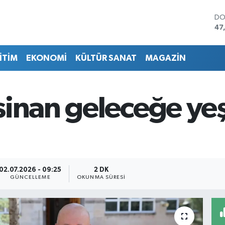
DO
47
EU
55
İTİM
EKONOMİ
KÜLTÜR SANAT
MAGAZİN
ST
64
GR
65
inan geleceğe yeş
Bİ
13
BI
64
02.07.2026 - 09:25
2 DK
GÜNCELLEME
OKUNMA SÜRESI