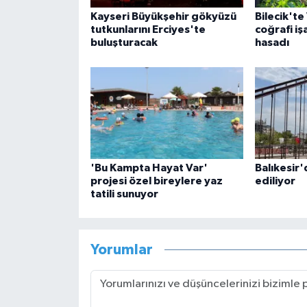
Kayseri Büyükşehir gökyüzü
Bilecik'te
tutkunlarını Erciyes'te
coğrafi iş
buluşturacak
hasadı
'Bu Kampta Hayat Var'
Balıkesir'd
projesi özel bireylere yaz
ediliyor
tatili sunuyor
Yorumlar