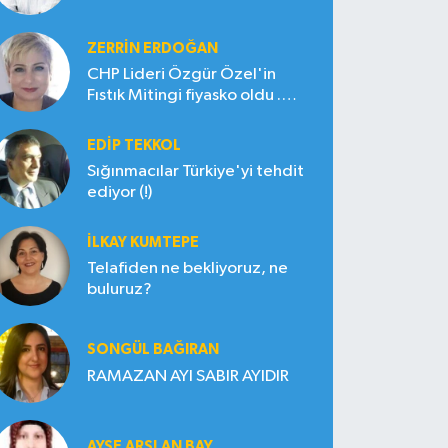
ZERRIN ERDOĞAN
CHP Lideri Özgür Özel'in
Fıstık Mitingi fiyasko oldu .
Çiftçi hayal kırıklığına uğradı
EDIP TEKKOL
Sığınmacılar Türkiye'yi tehdit
ediyor (!)
İLKAY KUMTEPE
Telafiden ne bekliyoruz, ne
buluruz?
SONGÜL BAĞIRAN
RAMAZAN AYI SABIR AYIDIR
AYŞE ARSLAN BAY