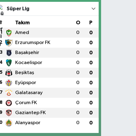
Süper Lig
#
Takım
O
P
1
Amed
0
0
2
Erzurumspor FK
0
0
3
Başakşehir
0
0
4
Kocaelispor
0
0
5
Beşiktaş
0
0
6
Eyüpspor
0
0
7
Galatasaray
0
0
8
Çorum FK
0
0
9
Gaziantep FK
0
0
0
Alanyaspor
0
0