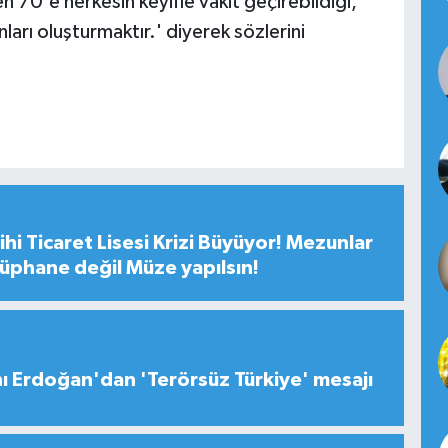
n 70'e herkesin keyifle vakit geçirebildiği,
rı oluşturmaktır.' diyerek sözlerini
hi Ticaret Lisesi Krizi Büyüyor! Mezunlar
tüphane değil Müze yapılsın!
 Erdoğan'dan 'Terörsüz Türkiye' mesajı