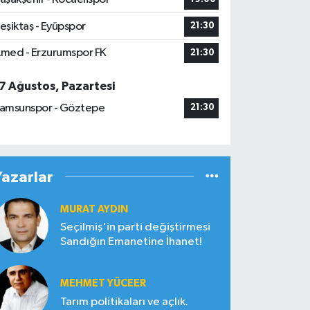
eşiktaş - Eyüpspor
21:30
med - Erzurumspor FK
21:30
7 Ağustos, Pazartesi
amsunspor - Göztepe
21:30
Yazarlar
MURAT AYDIN
Seçilmiş'in parti değiştirmesi
Sandığın Emanetine İhanet!
MEHMET YÜCEER
Tarım politikaları ve açlık.