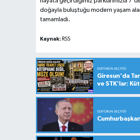
hayata geçirdiğimiz parklarımızla 7'de
doğayla buluştuğu modern yaşam alanla
tamamladı.
Kaynak:
RSS
EDITÖRÜN SEÇTIĞI
Giresun'da Tari
ve STK'lar: Kü
EDITÖRÜN SEÇTIĞI
Cumhurbaşkanı