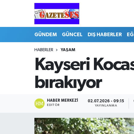
GÜNDEM
GÜNCEL
DIŞ HABERLER
EĞ
HABERLER
YAŞAM
Kayseri Kocas
bırakıyor
HABER MERKEZI
02.07.2026 - 09:15
EDITÖR
YAYINLANMA