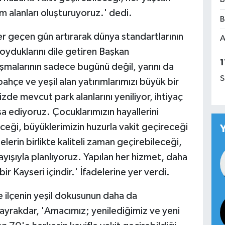
m alanları oluşturuyoruz.' dedi.
B
her geçen gün artırarak dünya standartlarının
A
oyduklarını dile getiren Başkan
1
ışmalarının sadece bugünü değil, yarını da
S
 bahçe ve yeşil alan yatırımlarımızı büyük bir
izde mevcut park alanlarını yeniliyor, ihtiyaç
şa ediyoruz. Çocuklarımızın hayallerini
ceği, büyüklerimizin huzurla vakit geçireceği
lelerin birlikte kaliteli zaman geçirebileceği,
ayışıyla planlıyoruz. Yapılan her hizmet, daha
r Kayseri içindir.' İfadelerine yer verdi.
e ilçenin yeşil dokusunun daha da
ayrakdar, 'Amacımız; yenilediğimiz ve yeni