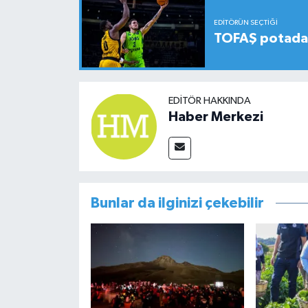
EDITÖRÜN SEÇTIĞI
TOFAŞ potada 
EDITÖR HAKKINDA
Haber Merkezi
Bunlar da ilginizi çekebilir