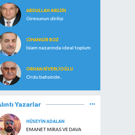
ABDULLAH AKGÜN
Giresunun dirilişi
CIHANGIR BOZ
İslam nazarında ideal toplum
ORHAN KIVERLIOĞLU
Ordu bahsinde..
lıntı Yazarlar
HÜSEYIN ADALAN
EMANET MİRAS VE DAVA