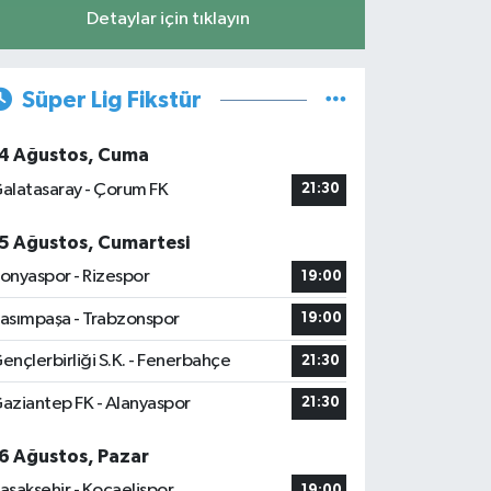
Detaylar için tıklayın
Süper Lig Fikstür
4 Ağustos, Cuma
alatasaray - Çorum FK
21:30
5 Ağustos, Cumartesi
onyaspor - Rizespor
19:00
asımpaşa - Trabzonspor
19:00
ençlerbirliği S.K. - Fenerbahçe
21:30
aziantep FK - Alanyaspor
21:30
6 Ağustos, Pazar
aşakşehir - Kocaelispor
19:00