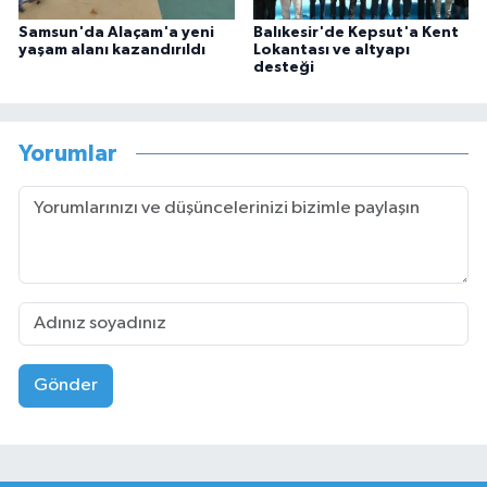
Samsun'da Alaçam'a yeni
Balıkesir'de Kepsut'a Kent
yaşam alanı kazandırıldı
Lokantası ve altyapı
desteği
Yorumlar
Gönder