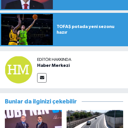
TOFAŞ potada yeni sezonu
hazır
EDITÖR HAKKINDA
Haber Merkezi
Bunlar da ilginizi çekebilir