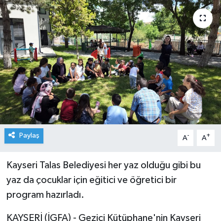
Paylaş
-
+
A
A
Kayseri Talas Belediyesi her yaz olduğu gibi bu
yaz da çocuklar için eğitici ve öğretici bir
program hazırladı.
KAYSERİ (İGFA) - Gezici Kütüphane'nin Kayseri