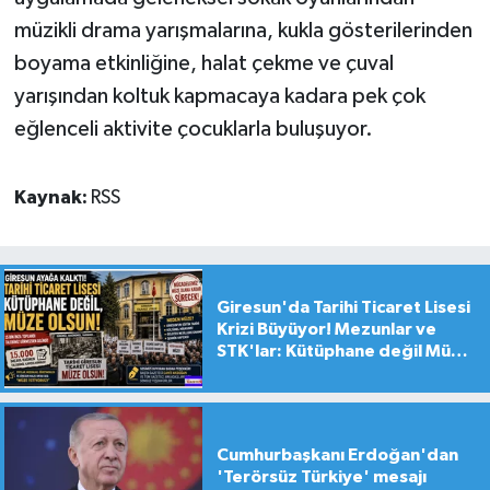
müzikli drama yarışmalarına, kukla gösterilerinden
boyama etkinliğine, halat çekme ve çuval
yarışından koltuk kapmacaya kadara pek çok
eğlenceli aktivite çocuklarla buluşuyor.
Kaynak:
RSS
Giresun'da Tarihi Ticaret Lisesi
Krizi Büyüyor! Mezunlar ve
STK'lar: Kütüphane değil Müze
yapılsın!
Cumhurbaşkanı Erdoğan'dan
'Terörsüz Türkiye' mesajı