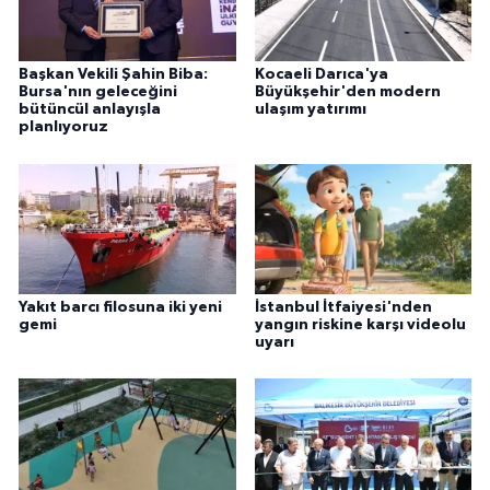
Başkan Vekili Şahin Biba:
Kocaeli Darıca'ya
Bursa'nın geleceğini
Büyükşehir'den modern
bütüncül anlayışla
ulaşım yatırımı
planlıyoruz
Yakıt barcı filosuna iki yeni
İstanbul İtfaiyesi'nden
gemi
yangın riskine karşı videolu
uyarı