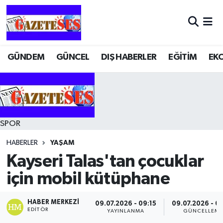
GÜNDEM
GÜNCEL
DIŞ HABERLER
EĞİTİM
EK
SPOR
HABERLER
YAŞAM
Kayseri Talas'tan çocuklar
için mobil kütüphane
HABER MERKEZI
09.07.2026 - 09:15
09.07.2026 - 0
EDITÖR
YAYINLANMA
GÜNCELLEM