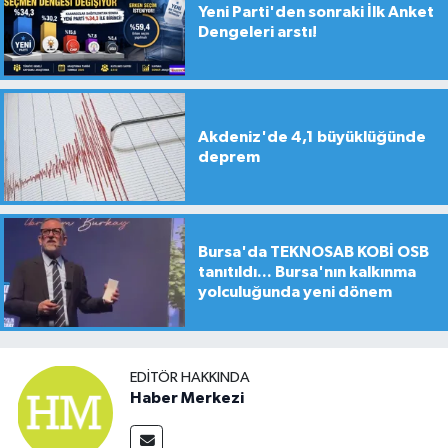
Yeni Parti'den sonraki İlk Anket
Dengeleri arstı!
Akdeniz'de 4,1 büyüklüğünde
deprem
Bursa'da TEKNOSAB KOBİ OSB
tanıtıldı... Bursa'nın kalkınma
yolculuğunda yeni dönem
EDITÖR HAKKINDA
Haber Merkezi