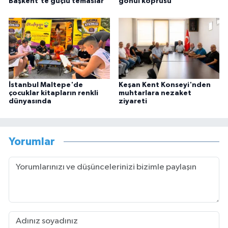
Başkent'te güçlü temaslar
gönül köprüsü
İstanbul Maltepe'de
Keşan Kent Konseyi'nden
çocuklar kitapların renkli
muhtarlara nezaket
dünyasında
ziyareti
Yorumlar