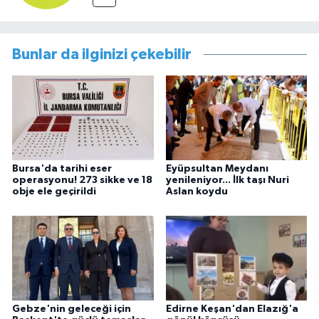
Bunlar da ilginizi çekebilir
Bursa'da tarihi eser
Eyüpsultan Meydanı
operasyonu! 273 sikke ve 18
yenileniyor... İlk taşı Nuri
obje ele geçirildi
Aslan koydu
Gebze'nin geleceği için
Edirne Keşan'dan Elazığ'a