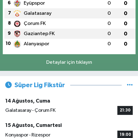
6
Eyüpspor
0
0
7
Galatasaray
0
0
8
Çorum FK
0
0
9
Gaziantep FK
0
0
10
Alanyaspor
0
0
Detaylar için tıklayın
Süper Lig Fikstür
14 Ağustos, Cuma
Galatasaray - Çorum FK
21:30
15 Ağustos, Cumartesi
Konyaspor - Rizespor
19:00