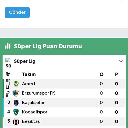
Gönder
Süper Lig Puan Durumu
Süper Lig
#
Takım
O
P
1
Amed
0
0
2
Erzurumspor FK
0
0
3
Başakşehir
0
0
4
Kocaelispor
0
0
5
Beşiktaş
0
0