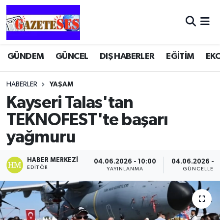
GÜNDEM
GÜNCEL
DIŞ HABERLER
EĞİTİM
EK
HABERLER
YAŞAM
Kayseri Talas'tan
TEKNOFEST'te başarı
yağmuru
HABER MERKEZI
04.06.2026 - 10:00
04.06.2026 - 1
EDITÖR
YAYINLANMA
GÜNCELLEM