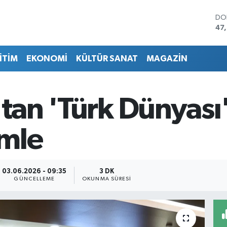
DO
47
EU
55
İTİM
EKONOMİ
KÜLTÜR SANAT
MAGAZİN
ST
64
GR
65
'tan 'Türk Dünyası'
Bİ
13.
BI
mle
64
03.06.2026 - 09:35
3 DK
GÜNCELLEME
OKUNMA SÜRESI