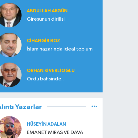
ABDULLAH AKGÜN
Giresunun dirilişi
CIHANGIR BOZ
İslam nazarında ideal toplum
ORHAN KIVERLIOĞLU
Ordu bahsinde..
lıntı Yazarlar
HÜSEYIN ADALAN
EMANET MİRAS VE DAVA