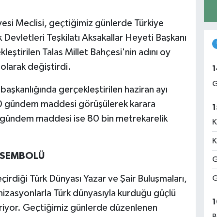
yesi Meclisi, geçtiğimiz günlerde Türkiye
Devletleri Teşkilatı Aksakallar Heyeti Başkanı
çekleştirilen Talas Millet Bahçesi'nin adını oy
 olarak değiştirdi.
1
G
başkanlığında gerçekleştirilen haziran ayı
10 gündem maddesi görüşülerek karara
1
n gündem maddesi ise 80 bin metrekarelik
K
K
 SEMBOLÜ
G
çirdiği Türk Dünyası Yazar ve Şair Buluşmaları,
G
ganizasyonlarla Türk dünyasıyla kurduğu güçlü
1
iriyor. Geçtiğimiz günlerde düzenlenen
B