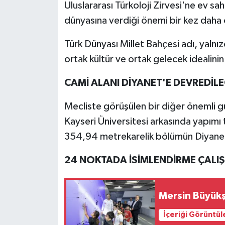
Uluslararası Türkoloji Zirvesi'ne ev sah
dünyasına verdiği önemi bir kez daha
Türk Dünyası Millet Bahçesi adı, yalnız
ortak kültür ve ortak gelecek idealinin
CAMİ ALANI DİYANET'E DEVREDİL
Mecliste görüşülen bir diğer önemli
Kayseri Üniversitesi arkasında yapımı
354,94 metrekarelik bölümün Diyanet İ
24 NOKTADA İSİMLENDİRME ÇALI
Mersin Büyükş
İçeriği Görüntül