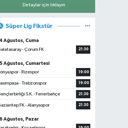
Detaylar için tıklayın
Süper Lig Fikstür
4 Ağustos, Cuma
alatasaray - Çorum FK
21:30
5 Ağustos, Cumartesi
onyaspor - Rizespor
19:00
asımpaşa - Trabzonspor
19:00
ençlerbirliği S.K. - Fenerbahçe
21:30
aziantep FK - Alanyaspor
21:30
6 Ağustos, Pazar
aşakşehir - Kocaelispor
19:00