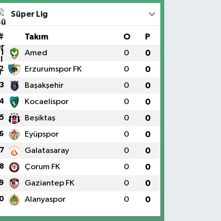
Süper Lig
#
Takım
O
P
1
Amed
0
0
2
Erzurumspor FK
0
0
3
Başakşehir
0
0
4
Kocaelispor
0
0
5
Beşiktaş
0
0
6
Eyüpspor
0
0
7
Galatasaray
0
0
8
Çorum FK
0
0
9
Gaziantep FK
0
0
0
Alanyaspor
0
0