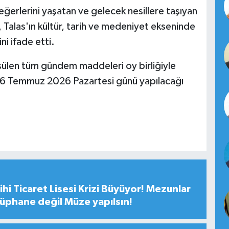
eğerlerini yaşatan ve gelecek nesillere taşıyan
, Talas'ın kültür, tarih ve medeniyet ekseninde
i ifade etti.
şülen tüm gündem maddeleri oy birliğiyle
nın 6 Temmuz 2026 Pazartesi günü yapılacağı
hi Ticaret Lisesi Krizi Büyüyor! Mezunlar
tüphane değil Müze yapılsın!