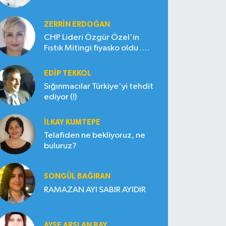
ZERRIN ERDOĞAN
CHP Lideri Özgür Özel'in
Fıstık Mitingi fiyasko oldu .
Çiftçi hayal kırıklığına uğradı
EDIP TEKKOL
Sığınmacılar Türkiye'yi tehdit
ediyor (!)
İLKAY KUMTEPE
Telafiden ne bekliyoruz, ne
buluruz?
SONGÜL BAĞIRAN
RAMAZAN AYI SABIR AYIDIR
AYŞE ARSLAN BAY