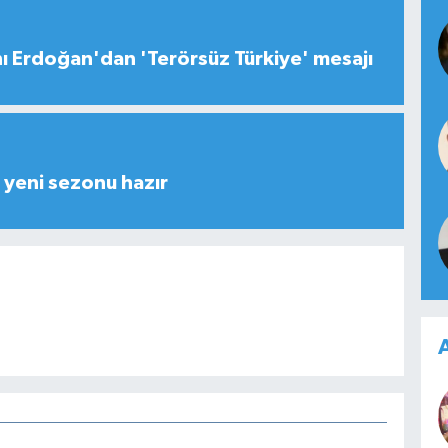
 Erdoğan'dan 'Terörsüz Türkiye' mesajı
yeni sezonu hazır
A