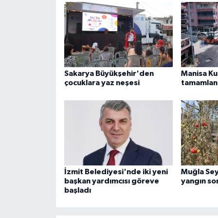
Sakarya Büyükşehir'den
Manisa Kul
çocuklara yaz neşesi
tamamlan
İzmit Belediyesi'nde iki yeni
Muğla Se
başkan yardımcısı göreve
yangın son
başladı