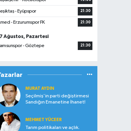
eşiktaş - Eyüpspor
21:30
med - Erzurumspor FK
21:30
7 Ağustos, Pazartesi
amsunspor - Göztepe
21:30
Yazarlar
MURAT AYDIN
Seçilmiş'in parti değiştirmesi
Sandığın Emanetine İhanet!
MEHMET YÜCEER
Tarım politikaları ve açlık.