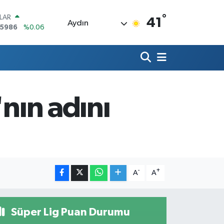
°
LAR
41
Aydın
,5986
%0.06
RO
,0700
%0.1
ERLİN
,2438
%0.21
AM ALTIN
18.23
%0.39
nın adını
ST100
768
%48
TCOIN
.602,05
%0.69
-
+
A
A
Süper Lig Puan Durumu