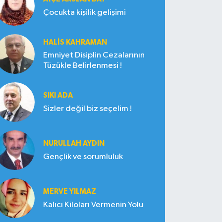
Çocukta kişilik gelişimi
HALIS KAHRAMAN
Emniyet Disiplin Cezalarının
Tüzükle Belirlenmesi !
SIKI ADA
Sizler değil biz seçelim !
NURULLAH AYDIN
Gençlik ve sorumluluk
MERVE YILMAZ
Kalıcı Kiloları Vermenin Yolu