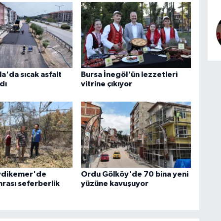
a'da sıcak asfalt
Bursa İnegöl'ün lezzetleri
dı
vitrine çıkıyor
ydikemer'de
Ordu Gölköy'de 70 bina yeni
rası seferberlik
yüzüne kavuşuyor