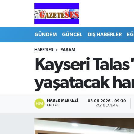
GÜNDEM
GÜNCEL
DIŞ HABERLER
EĞ
HABERLER
YAŞAM
Kayseri Talas
yaşatacak ha
HABER MERKEZI
03.06.2026 - 09:30
EDITÖR
YAYINLANMA