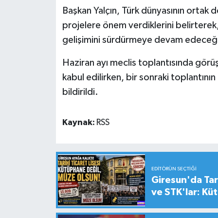
Başkan Yalçın, Türk dünyasının ortak d
projelere önem verdiklerini belirterek
gelişimini sürdürmeye devam edeceğin
Haziran ayı meclis toplantısında görü
kabul edilirken, bir sonraki toplantı
bildirildi.
Kaynak:
RSS
EDITÖRÜN SEÇTIĞI
Giresun'da Tari
ve STK'lar: Kü