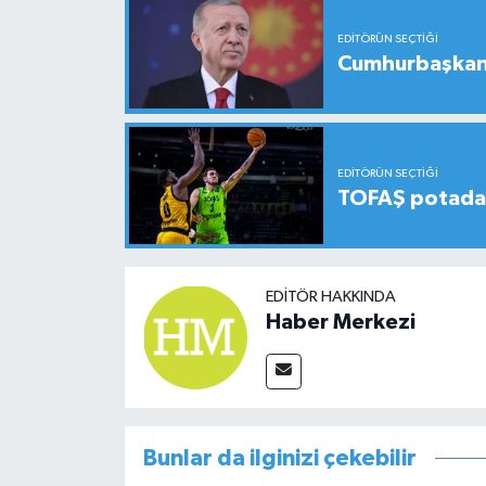
EDITÖRÜN SEÇTIĞI
Cumhurbaşkanı
EDITÖRÜN SEÇTIĞI
TOFAŞ potada 
EDITÖR HAKKINDA
Haber Merkezi
Bunlar da ilginizi çekebilir