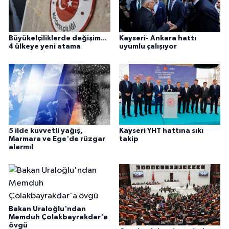
Büyükelçiliklerde değişim...
Kayseri- Ankara hattı
4 ülkeye yeni atama
uyumlu çalışıyor
5 ilde kuvvetli yağış,
Kayseri YHT hattına sıkı
Marmara ve Ege'de rüzgar
takip
alarmı!
Bakan Uraloğlu'ndan
Memduh Çolakbayrakdar'a
övgü