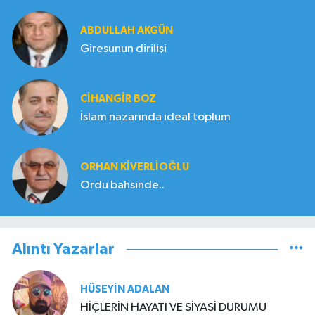
ABDULLAH AKGÜN
Giresunun dirilişi
CIHANGIR BOZ
İslam nazarında ideal toplum
ORHAN KIVERLIOĞLU
Ordu bahsinde..
Alıntı Yazarlar
HÜSEYIN ADALAN
HİÇLERİN HAYATI VE SİYASİ DURUMU