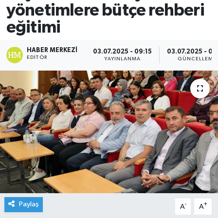
yönetimlere bütçe rehberi
eğitimi
HABER MERKEZI
03.07.2025 - 09:15
03.07.2025 - 09
EDITÖR
YAYINLANMA
GÜNCELLEME
Paylaş
-
+
A
A