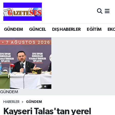
GÜNDEM
GÜNCEL
DIŞ HABERLER
EĞİTİM
EK
GÜNDEM
HABERLER
GÜNDEM
Kayseri Talas'tan yerel