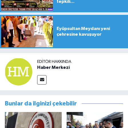
tepkili...
Eyüpsultan Meydanı yeni
çehresine kavuşuyor
EDITÖR HAKKINDA
Haber Merkezi
Bunlar da ilginizi çekebilir