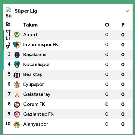
Süper Lig
#
Takım
O
P
1
Amed
0
0
2
Erzurumspor FK
0
0
3
Başakşehir
0
0
4
Kocaelispor
0
0
5
Beşiktaş
0
0
6
Eyüpspor
0
0
7
Galatasaray
0
0
8
Çorum FK
0
0
9
Gaziantep FK
0
0
10
Alanyaspor
0
0