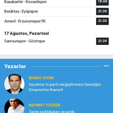
Başakşehir - Kocaelispor
19:00
Beşiktaş - Eyüpspor
21:30
Amed - Erzurumspor FK
21:30
17 Ağustos, Pazartesi
Samsunspor - Göztepe
21:30
Yazarlar
MURAT AYDIN
Seçilmiş'in parti değiştirmesi Sandığın
Emanetine İhanet!
MEHMET YÜCEER
Tarım politikaları ve açlık.