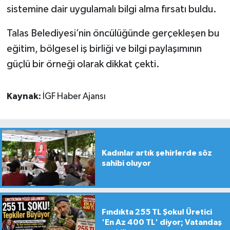
sistemine dair uygulamalı bilgi alma fırsatı buldu.
Talas Belediyesi’nin öncülüğünde gerçekleşen bu
eğitim, bölgesel iş birliği ve bilgi paylaşımının
güçlü bir örneği olarak dikkat çekti.
Kaynak:
İGF Haber Ajansı
Kadınlar artık şehirlerde söz
sahibi oluyor
Fındıkta 255 TL Şoku! Üretici
'En Az 400 TL' diyor; Vatandaş