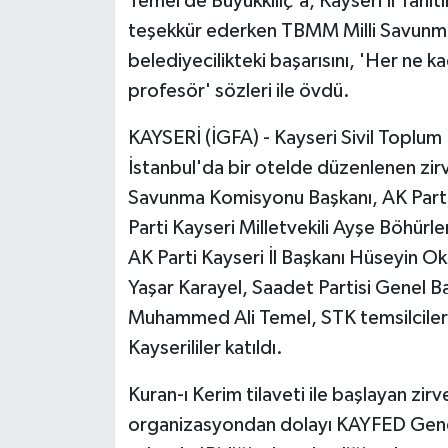
Temel de Büyükkılıç'a, Kayseri İl Tanı
teşekkür ederken TBMM Milli Savunma 
belediyecilikteki başarısını, 'Her ne k
profesör' sözleri ile övdü.
KAYSERİ (İGFA) - Kayseri Sivil Toplum
İstanbul'da bir otelde düzenlenen zir
Savunma Komisyonu Başkanı, AK Parti Ka
Parti Kayseri Milletvekili Ayşe Böhürl
AK Parti Kayseri İl Başkanı Hüseyin Ok
Yaşar Karayel, Saadet Partisi Genel 
Muhammed Ali Temel, STK temsilcileri,
Kayserililer katıldı.
Kuran-ı Kerim tilaveti ile başlayan zi
organizasyondan dolayı KAYFED Gene