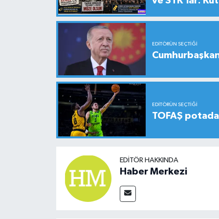
ve STK'lar: Kü
EDITÖRÜN SEÇTIĞI
Cumhurbaşkanı
EDITÖRÜN SEÇTIĞI
TOFAŞ potada 
EDITÖR HAKKINDA
Haber Merkezi