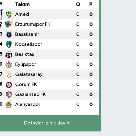
#
Takım
O
P
1
Amed
0
0
2
Erzurumspor FK
0
0
3
Başakşehir
0
0
4
Kocaelispor
0
0
5
Beşiktaş
0
0
6
Eyüpspor
0
0
7
Galatasaray
0
0
8
Çorum FK
0
0
9
Gaziantep FK
0
0
0
Alanyaspor
0
0
Detaylar için tıklayın