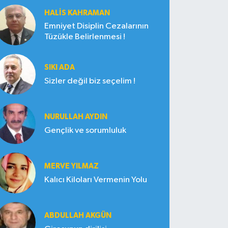
HALIS KAHRAMAN
Emniyet Disiplin Cezalarının
Tüzükle Belirlenmesi !
SIKI ADA
Sizler değil biz seçelim !
NURULLAH AYDIN
Gençlik ve sorumluluk
MERVE YILMAZ
Kalıcı Kiloları Vermenin Yolu
ABDULLAH AKGÜN