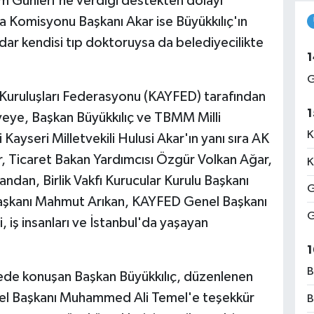
tım Günleri'ne verdiği destekten dolayı
Komisyonu Başkanı Akar ise Büyükkılıç'ın
adar kendisi tıp doktoruysa da belediyecilikte
1
G
 Kuruluşları Federasyonu (KAYFED) tarafından
1
veye, Başkan Büyükkılıç ve TBMM Milli
K
yseri Milletvekili Hulusi Akar'ın yanı sıra AK
er, Ticaret Bakan Yardımcısı Özgür Volkan Ağar,
K
andan, Birlik Vakfı Kurucular Kurulu Başkanı
G
Başkanı Mahmut Arıkan, KAYFED Genel Başkanı
G
 iş insanları ve İstanbul'da yaşayan
1
B
rvede konuşan Başkan Büyükkılıç, düzenlenen
l Başkanı Muhammed Ali Temel'e teşekkür
B