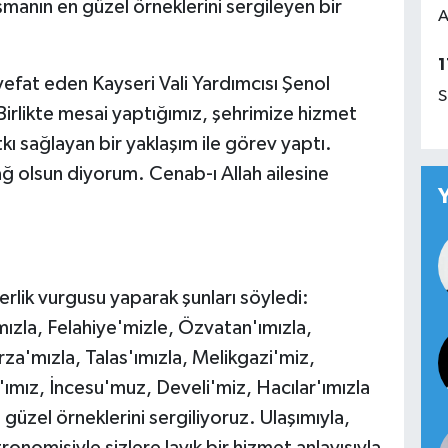
şmanın en güzel örneklerini sergileyen bir
A
1
 vefat eden Kayseri Vali Yardımcısı Şenol
S
Birlikte mesai yaptığımız, şehrimize hizmet
kı sağlayan bir yaklaşım ile görev yaptı.
ğ olsun diyorum. Cenab-ı Allah ailesine
erlik vurgusu yaparak şunları söyledi:
'mızla, Felahiye'mizle, Özvatan'ımızla,
za'mızla, Talas'ımızla, Melikgazi'miz,
'ımız, İncesu'muz, Develi'miz, Hacılar'ımızla
 güzel örneklerini sergiliyoruz. Ulaşımıyla,
tronomisiyle sizlere layık bir hizmet anlayışıyla