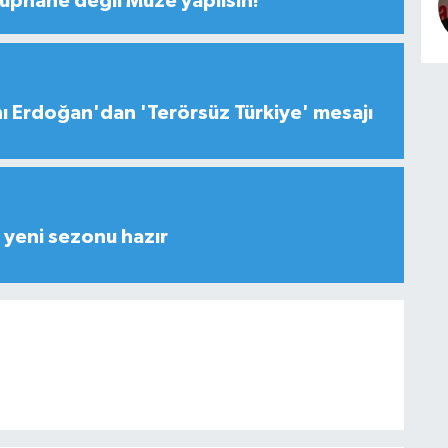
tüphane değil Müze yapılsın!
 Erdoğan'dan 'Terörsüz Türkiye' mesajı
yeni sezonu hazır