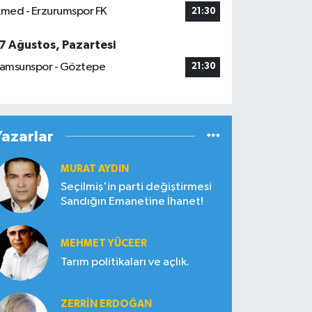
med - Erzurumspor FK
21:30
7 Ağustos, Pazartesi
amsunspor - Göztepe
21:30
Yazarlar
MURAT AYDIN
Seçilmiş'in parti değiştirmesi
Sandığın Emanetine İhanet!
MEHMET YÜCEER
Tarım politikaları ve açlık.
ZERRIN ERDOĞAN