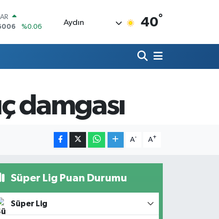
°
LAR
40
Aydın
6006
%0.06
RO
0250
%0.02
RLİN
2398
%0.2
M ALTIN
3.94
%0.32
lıç damgası
T100
768
%48
COIN
602,05
%0.69
-
+
A
A
Süper Lig Puan Durumu
Süper Lig