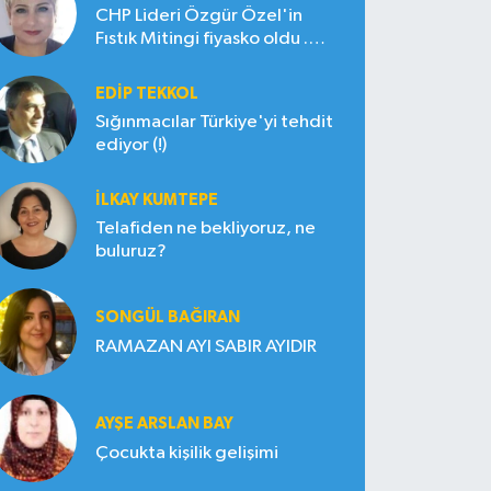
CHP Lideri Özgür Özel'in
Fıstık Mitingi fiyasko oldu .
Çiftçi hayal kırıklığına uğradı
EDIP TEKKOL
Sığınmacılar Türkiye'yi tehdit
ediyor (!)
İLKAY KUMTEPE
Telafiden ne bekliyoruz, ne
buluruz?
SONGÜL BAĞIRAN
RAMAZAN AYI SABIR AYIDIR
AYŞE ARSLAN BAY
Çocukta kişilik gelişimi