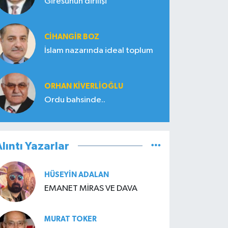
Giresunun dirilişi
CIHANGIR BOZ
İslam nazarında ideal toplum
ORHAN KIVERLIOĞLU
Ordu bahsinde..
lıntı Yazarlar
HÜSEYIN ADALAN
EMANET MİRAS VE DAVA
MURAT TOKER