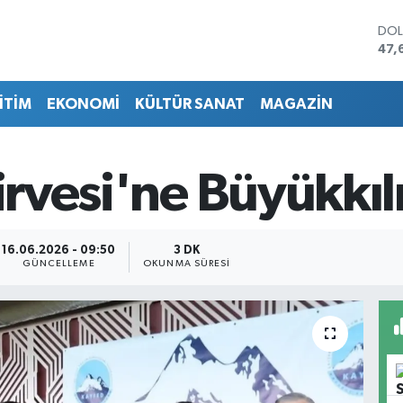
DO
47,
EU
55,
İTİM
EKONOMİ
KÜLTÜR SANAT
MAGAZİN
STE
64,
GRA
651
Zirvesi'ne Büyükkı
BİS
13.
BIT
64.
16.06.2026 - 09:50
3 DK
GÜNCELLEME
OKUNMA SÜRESI