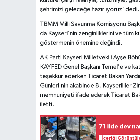
şehrimizi geleceğe hazırlıyoruz' dedi.
TBMM Milli Savunma Komisyonu Başkanı 
da Kayseri'nin zenginliklerini ve tüm 
göstermenin önemine değindi.
AK Parti Kayseri Milletvekili Ayşe Bö
KAYFED Genel Başkanı Temel'e ve katı
teşekkür ederken Ticaret Bakan Yardı
Günleri'nin akabinde 8. Kayserililer 
memnuniyeti ifade ederek Ticaret Baka
iletti.
71 ilde dev n
İçeriği Görüntül