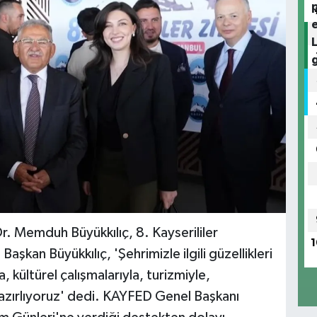
r. Memduh Büyükkılıç, 8. Kayserililer
1
şkan Büyükkılıç, 'Şehrimizle ilgili güzellikleri
, kültürel çalışmalarıyla, turizmiyle,
azırlıyoruz' dedi. KAYFED Genel Başkanı