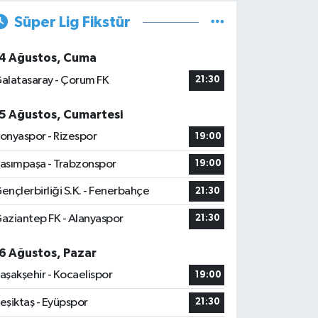
Süper Lig Fikstür
4 Ağustos, Cuma
alatasaray - Çorum FK
21:30
5 Ağustos, Cumartesi
onyaspor - Rizespor
19:00
asımpaşa - Trabzonspor
19:00
ençlerbirliği S.K. - Fenerbahçe
21:30
aziantep FK - Alanyaspor
21:30
6 Ağustos, Pazar
aşakşehir - Kocaelispor
19:00
eşiktaş - Eyüpspor
21:30