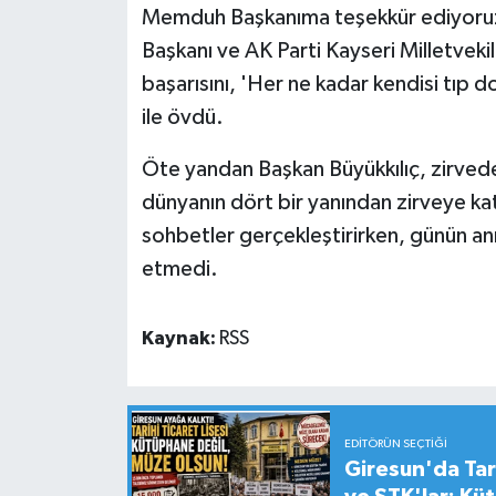
Memduh Başkanıma teşekkür ediyoru
Başkanı ve AK Parti Kayseri Milletvekili
başarısını, 'Her ne kadar kendisi tıp 
ile övdü.
Öte yandan Başkan Büyükkılıç, zirvede
dünyanın dört bir yanından zirveye katı
sohbetler gerçekleştirirken, günün anı
etmedi.
Kaynak:
RSS
EDITÖRÜN SEÇTIĞI
Giresun'da Tari