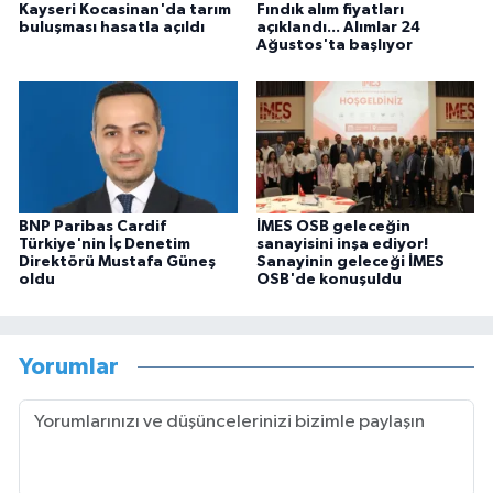
Kayseri Kocasinan'da tarım
Fındık alım fiyatları
buluşması hasatla açıldı
açıklandı... Alımlar 24
Ağustos'ta başlıyor
BNP Paribas Cardif
İMES OSB geleceğin
Türkiye'nin İç Denetim
sanayisini inşa ediyor!
Direktörü Mustafa Güneş
Sanayinin geleceği İMES
oldu
OSB'de konuşuldu
Yorumlar