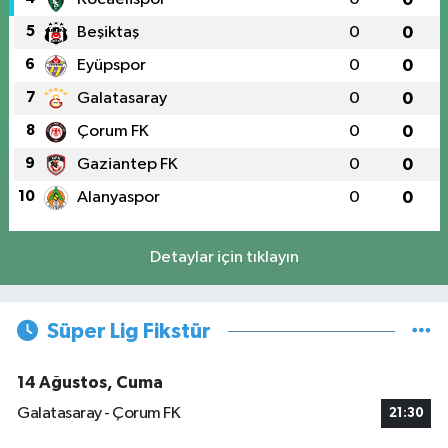
5
Beşiktaş
0
0
6
Eyüpspor
0
0
7
Galatasaray
0
0
8
Çorum FK
0
0
9
Gaziantep FK
0
0
10
Alanyaspor
0
0
Detaylar için tıklayın
Süper Lig Fikstür
14 Ağustos, Cuma
Galatasaray - Çorum FK
21:30