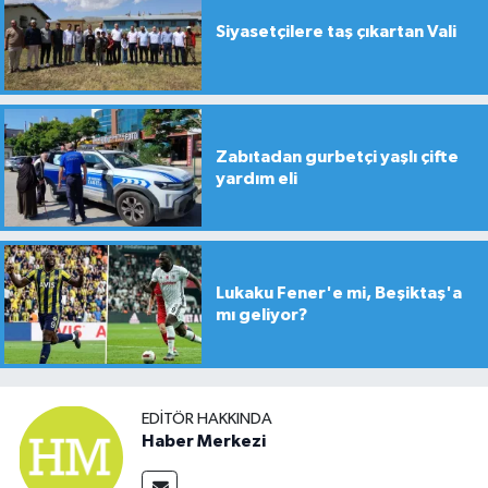
Siyasetçilere taş çıkartan Vali
Zabıtadan gurbetçi yaşlı çifte
yardım eli
Lukaku Fener'e mi, Beşiktaş'a
mı geliyor?
EDITÖR HAKKINDA
Haber Merkezi