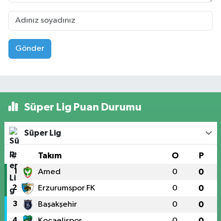
Gönder
Süper Lig Puan Durumu
Süper Lig
#
Takım
O
P
1
Amed
0
0
2
Erzurumspor FK
0
0
3
Başakşehir
0
0
4
Kocaelispor
0
0