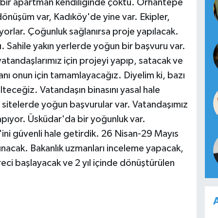
a bir apartman kendiliğinde çöktü. Orhantepe
dönüşüm var, Kadıköy'de yine var. Ekipler,
üyorlar. Çoğunluk sağlanırsa proje yapılacak.
. Sahile yakın yerlerde yoğun bir başvuru var.
atandaşlarımız için projeyi yapıp, satacak ve
anı onun için tamamlayacağız. Diyelim ki, bazı
lteceğiz. Vatandaşın binasını yasal hale
e sitelerde yoğun başvurular var. Vatandaşımız
pıyor. Üsküdar'da bir yoğunluk var.
'ini güvenli hale getirdik. 26 Nisan-29 Mayıs
lınacak. Bakanlık uzmanları inceleme yapacak,
eci başlayacak ve 2 yıl içinde dönüştürülen
A