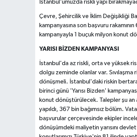
İstanbul'umuzda riskli yapı bırakmayaca
Çevre, Şehircilik ve İklim Değişikliği 
kampanyasına son başvuru rakamının 
kampanyayla 1 buçuk milyon konut dö
YARISI BİZDEN KAMPANYASI
İstanbul'da az riskli, orta ve yüksek r
dolgu zeminde olanlar var. Sıvılaşma ri
dönüşmeli. İstanbul'daki riskin berta
birinci günü 'Yarısı Bizden' kampanya
konut dönüştürülecek. Talepler şu an a
yapıldı, 367 bin bağımsız bölüm. Vata
başvurular çerçevesinde ekipler incel
dönüşümdeki maliyetin yarısını devlet k
konutlarımızı Türkiye'nin 81 ilinde yap