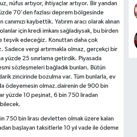
z, nüfus artıyor, ihtiyaçlar artıyor. Bir yandan
üzde 70'den fazlası deprem bölgesinde
 canımızı kaybettik. Yatırım aracı olarak alınan
 olanlar için kredi imkanı sağladıysak, bu birden
line teşvik edeceğiz. Konuttan daha çok
z. Sadece vergi artırmakla olmaz, gerçekçi bir
na yüzde 25 sınırlama getirdik. Piyasada
esmi sözleşmeleri bağladık bunları. Bütün
darik zincirinde bozulma var. Tüm bunlarla, ev
acı da ödeyemesin olmaz.dairenin de 900 bin
tar yüzde 10 peşinat, 6 bin 750 liradan
ebilecek.
 750 bin lirası devletten olmak üzere kalan
adan başlayan taksitlerle 10 yıl vade ile ödeme