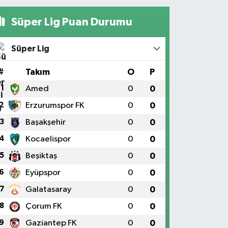
Süper Lig Puan Durumu
Süper Lig
#
Takım
O
P
1
Amed
0
0
2
Erzurumspor FK
0
0
3
Başakşehir
0
0
4
Kocaelispor
0
0
5
Beşiktaş
0
0
6
Eyüpspor
0
0
7
Galatasaray
0
0
8
Çorum FK
0
0
9
Gaziantep FK
0
0