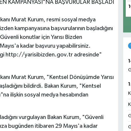
DEN KAMPANYASI"NA BAŞVURULAR BAŞLADI
1
 Bakanı Murat Kurum, resmi sosyal medya
Bizden kampanyasına başvurularının başladığını
venli konutlar için Yarısı Bizden
yıs'a kadar başvuru yapabilirsiniz.
ilgi http://yarisibizden.gov.tr adresinde"
1
G
i Bakanı Murat Kurum, "Kentsel Dönüşümde Yarısı
1
ladığını bildirdi. Bakan Kurum, "Kentsel
K
na ilişkin sosyal medya hesabından
K
G
ladığını vurgulayan Bakan Kurum, "Güvenli
mıza bugünden itibaren 29 Mayıs'a kadar
G