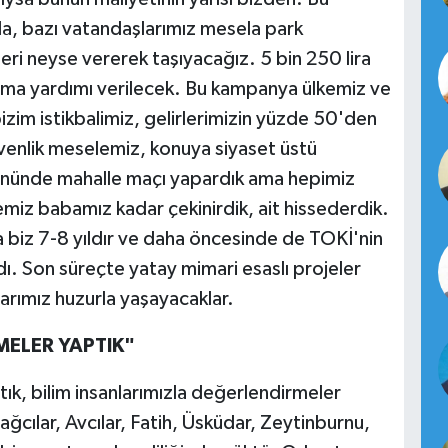
, bazı vatandaşlarımız mesela park
ğeri neyse vererek taşıyacağız. 5 bin 250 lira
şınma yardımı verilecek. Bu kampanya ülkemiz ve
izim istikbalimiz, gelirlerimizin yüzde 50'den
güvenlik meselemiz, konuya siyaset üstü
nünde mahalle maçı yapardık ama hepimiz
iz babamız kadar çekinirdik, ait hissederdik.
 biz 7-8 yıldır ve daha öncesinde de TOKİ'nin
dı. Son süreçte yatay mimari esaslı projeler
larımız huzurla yaşayacaklar.
EMELER YAPTIK"
ptık, bilim insanlarımızla değerlendirmeler
ğcılar, Avcılar, Fatih, Üsküdar, Zeytinburnu,