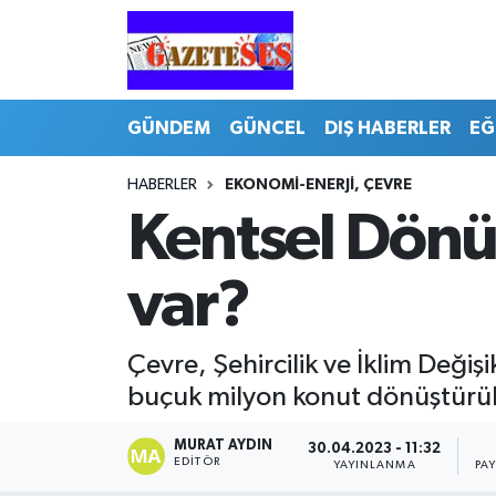
GÜNDEM
GÜNCEL
DIŞ HABERLER
EĞ
HABERLER
EKONOMI-ENERJI, ÇEVRE
Kentsel Dönüş
var?
Çevre, Şehircilik ve İklim Deği
buçuk milyon konut dönüştürüle
MURAT AYDIN
30.04.2023 - 11:32
EDITÖR
YAYINLANMA
PA