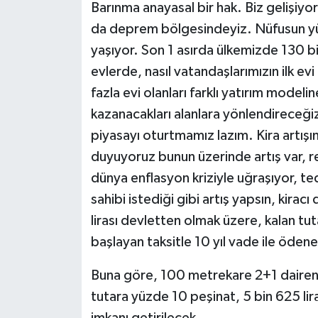
Barınma anayasal bir hak. Biz gelişiyoru
da deprem bölgesindeyiz. Nüfusun y
yaşıyor. Son 1 asırda ülkemizde 130 bin
evlerde, nasıl vatandaşlarımızın ilk evi
fazla evi olanları farklı yatırım mode
kazanacakları alanlara yönlendireceği
piyasayı oturtmamız lazım. Kira artışı
duyuyoruz bunun üzerinde artış var, r
dünya enflasyon kriziyle uğraşıyor, te
sahibi istediği gibi artış yapsın, kir
lirası devletten olmak üzere, kalan tu
başlayan taksitle 10 yıl vade ile öden
Buna göre, 100 metrekare 2+1 dairenin
tutara yüzde 10 peşinat, 5 bin 625 lir