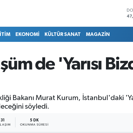
DO
47
EU
55
İTİM
EKONOMİ
KÜLTÜR SANAT
MAGAZİN
ST
64
GR
65
üm de 'Yarısı Biz
Bİ
13
BI
64
şikliği Bakanı Murat Kurum, İstanbul'daki 
ceğini söyledi.
31
5 DK
YLAŞIM
OKUNMA SÜRESI