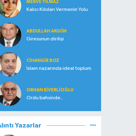
MERVE YILMAZ
Kalıcı Kiloları Vermenin Yolu
ABDULLAH AKGÜN
Giresunun dirilişi
CIHANGIR BOZ
İslam nazarında ideal toplum
ORHAN KIVERLIOĞLU
Ordu bahsinde..
lıntı Yazarlar