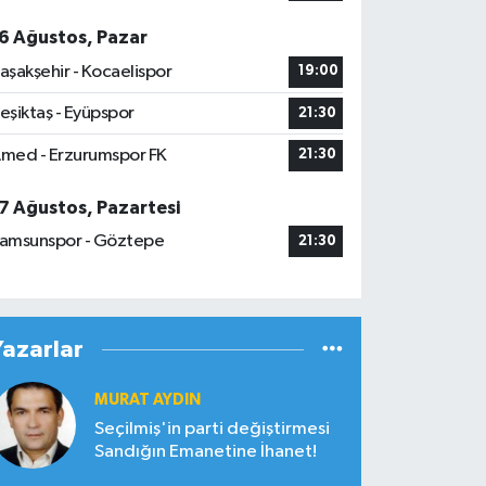
6 Ağustos, Pazar
aşakşehir - Kocaelispor
19:00
eşiktaş - Eyüpspor
21:30
med - Erzurumspor FK
21:30
7 Ağustos, Pazartesi
amsunspor - Göztepe
21:30
Yazarlar
MURAT AYDIN
Seçilmiş'in parti değiştirmesi
Sandığın Emanetine İhanet!