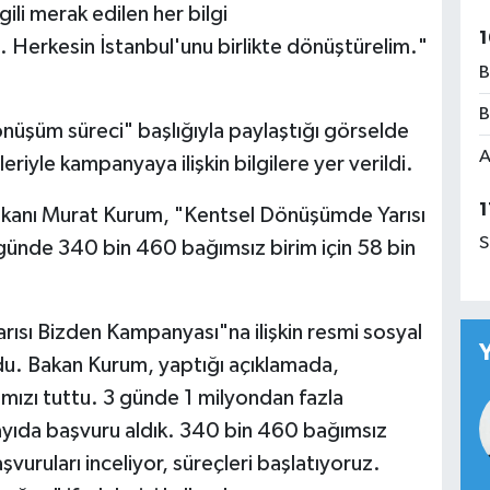
ili merak edilen her bilgi
1
 Herkesin İstanbul'unu birlikte dönüştürelim."
B
B
üşüm süreci" başlığıyla paylaştığı görselde
A
leriyle kampanyaya ilişkin bilgilere yer verildi.
1
i Bakanı Murat Kurum, "Kentsel Dönüşümde Yarısı
S
ünde 340 bin 460 bağımsız birim için 58 bin
sı Bizden Kampanyası"na ilişkin resmi sosyal
. Bakan Kurum, yaptığı açıklamada,
amızı tuttu. 3 günde 1 milyondan fazla
ayıda başvuru aldık. 340 bin 460 bağımsız
şvuruları inceliyor, süreçleri başlatıyoruz.