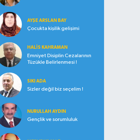
AYŞE ARSLAN BAY
Çocukta kişilik gelişimi
HALIS KAHRAMAN
Emniyet Disiplin Cezalarının
Tüzükle Belirlenmesi !
SIKI ADA
Sizler değil biz seçelim !
NURULLAH AYDIN
Gençlik ve sorumluluk