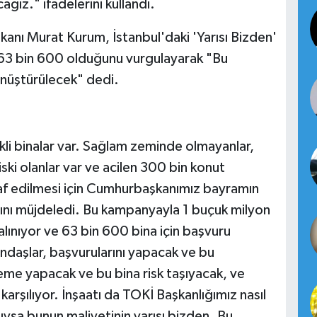
ğız." ifadelerini kullandı.
Bakanı Murat Kurum, İstanbul'daki 'Yarısı Bizden'
63 bin 600 olduğunu vurgulayarak "Bu
nüştürülecek" dedi.
iskli binalar var. Sağlam zeminde olmayanlar,
ski olanlar var ve acilen 300 bin konut
raf edilmesi için Cumhurbaşkanımız bayramın
sını müjdeledi. Bu kampanyayla 1 buçuk milyon
lınıyor ve 63 bin 600 bina için başvuru
ndaşlar, başvurularını yapacak ve bu
eme yapacak ve bu bina risk taşıyacak, ve
arşılıyor. İnşaatı da TOKİ Başkanlığımız nasıl
tıysa bunun maliyetinin yarısı bizden. Bu