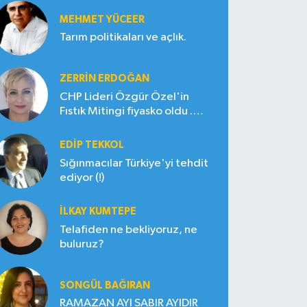
MEHMET YÜCEER
Tarım politikaları ve açlık.
ZERRIN ERDOĞAN
CHP Lideri Özgür Özel'in
Fıstık Mitingi fiyasko oldu .
Çiftçi hayal kırıklığına uğradı
EDIP TEKKOL
Sığınmacılar Türkiye'yi tehdit
ediyor (!)
İLKAY KUMTEPE
Telafiden ne bekliyoruz, ne
buluruz?
SONGÜL BAĞIRAN
RAMAZAN AYI SABIR AYIDIR