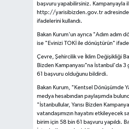
başvuru yapabilirsiniz. Kampanyayla ilg
http://yarisibizden.gov.tr adresinde.
ifadelerini kullandı.
Bakan Kurum'un ayrıca "Adım adım dön
ise "Evinizi TOKİ ile dönüştürün" ifade
Çevre, Şehircilik ve İklim Değişikliğ
Bizden Kampanyası"na İstanbul'da 3 g
61 başvuru olduğunu bildirdi.
Bakan Kurum, "Kentsel Dönüşümde Yarı
medya hesabından paylaşımda bulundu
"İstanbullular, Yarısı Bizden Kampany
vatandaşımızın hayatını etkileyecek s
birim için 58 bin 61 başvuru yapıldı. Ba