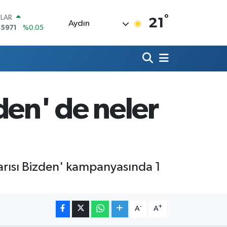
°
LAR
21
Aydın
,5971
%0.05
RO
,1336
%0.18
ERLİN
,2534
%0.22
AM ALTIN
27.85
%0.54
den' de neler
ST100
.703
%11
TCOIN
.475,47
%0.66
'Yarısı Bizden' kampanyasında 1
-
+
A
A