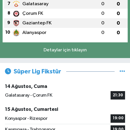
7
Galatasaray
0
0
8
Çorum FK
0
0
9
Gaziantep FK
0
0
10
Alanyaspor
0
0
Detaylar için tıklayın
Süper Lig Fikstür
14 Ağustos, Cuma
Galatasaray - Çorum FK
21:30
15 Ağustos, Cumartesi
Konyaspor - Rizespor
19:00
Kasımpaşa - Trabzonspor
19:00