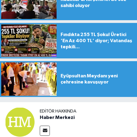
sahibi oluyor
Fındıkta 255 TL Şoku! Üretici
'En Az 400 TL' diyor; Vatandaş
tepkili...
Eyüpsultan Meydanı yeni
çehresine kavuşuyor
EDITÖR HAKKINDA
Haber Merkezi