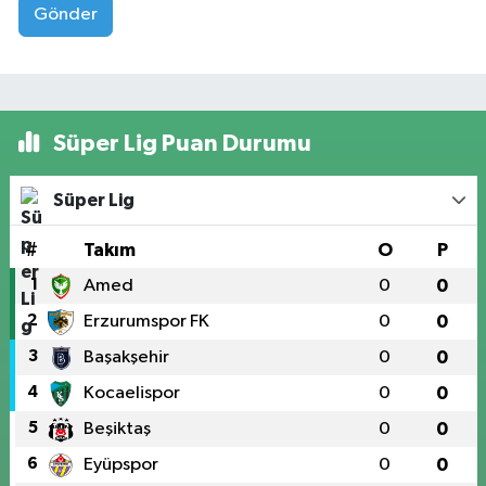
Gönder
Süper Lig Puan Durumu
Süper Lig
#
Takım
O
P
1
Amed
0
0
2
Erzurumspor FK
0
0
3
Başakşehir
0
0
4
Kocaelispor
0
0
5
Beşiktaş
0
0
6
Eyüpspor
0
0