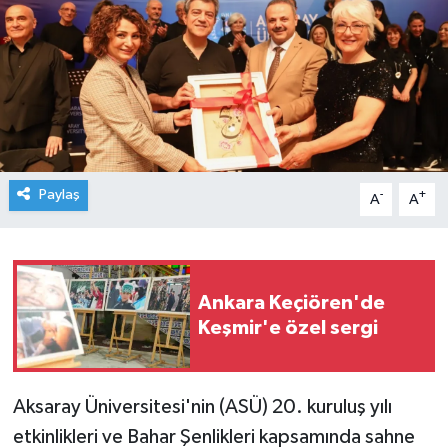
Paylaş
-
+
A
A
Ankara Keçiören'de
Keşmir'e özel sergi
Aksaray Üniversitesi'nin (ASÜ) 20. kuruluş yılı
etkinlikleri ve Bahar Şenlikleri kapsamında sahne