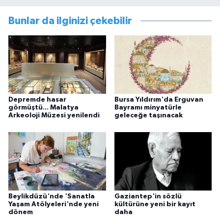
Bunlar da ilginizi çekebilir
Depremde hasar
Bursa Yıldırım'da Erguvan
görmüştü... Malatya
Bayramı minyatürle
Arkeoloji Müzesi yenilendi
geleceğe taşınacak
Beylikdüzü'nde 'Sanatla
Gaziantep'in sözlü
Yaşam Atölyeleri'nde yeni
kültürüne yeni bir kayıt
dönem
daha