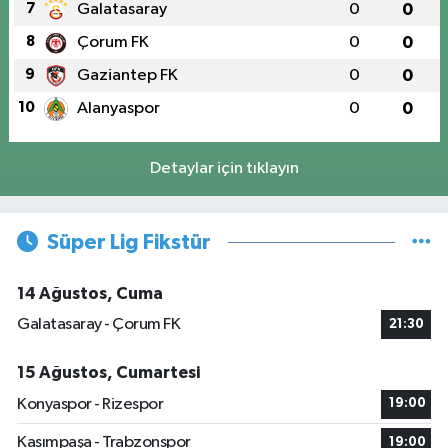
7
Galatasaray
0
0
8
Çorum FK
0
0
9
Gaziantep FK
0
0
10
Alanyaspor
0
0
Detaylar için tıklayın
Süper Lig Fikstür
14 Ağustos, Cuma
Galatasaray - Çorum FK
21:30
15 Ağustos, Cumartesi
Konyaspor - Rizespor
19:00
Kasımpaşa - Trabzonspor
19:00