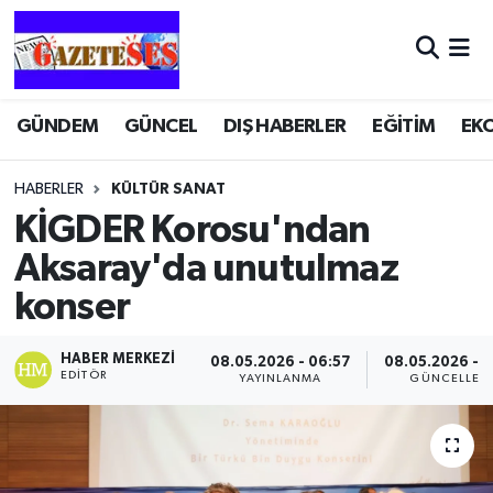
GÜNDEM
GÜNCEL
DIŞ HABERLER
EĞİTİM
EK
HABERLER
KÜLTÜR SANAT
KİGDER Korosu'ndan
Aksaray'da unutulmaz
konser
HABER MERKEZI
08.05.2026 - 06:57
08.05.2026 - 
EDITÖR
YAYINLANMA
GÜNCELLEM