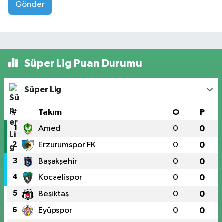
Gönder
Süper Lig Puan Durumu
Süper Lig
#
Takım
O
P
1
Amed
0
0
2
Erzurumspor FK
0
0
3
Başakşehir
0
0
4
Kocaelispor
0
0
5
Beşiktaş
0
0
6
Eyüpspor
0
0