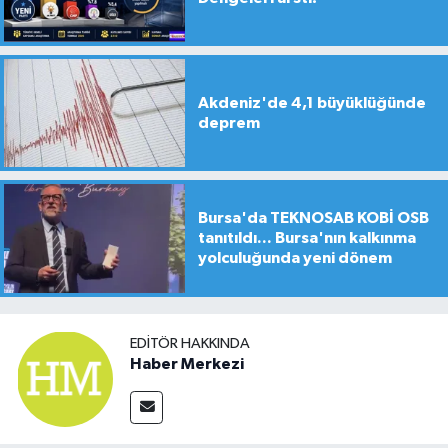
Akdeniz'de 4,1 büyüklüğünde
deprem
Bursa'da TEKNOSAB KOBİ OSB
tanıtıldı... Bursa'nın kalkınma
yolculuğunda yeni dönem
EDITÖR HAKKINDA
Haber Merkezi