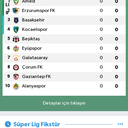
1
Amed
0
0
2
Erzurumspor FK
0
0
3
Başakşehir
0
0
4
Kocaelispor
0
0
5
Beşiktaş
0
0
6
Eyüpspor
0
0
7
Galatasaray
0
0
8
Çorum FK
0
0
9
Gaziantep FK
0
0
10
Alanyaspor
0
0
Detaylar için tıklayın
Süper Lig Fikstür