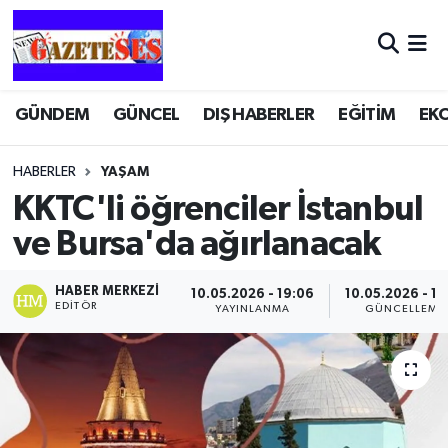
GÜNDEM
GÜNCEL
DIŞ HABERLER
EĞİTİM
EK
HABERLER
YAŞAM
KKTC'li öğrenciler İstanbul
ve Bursa'da ağırlanacak
HABER MERKEZI
10.05.2026 - 19:06
10.05.2026 - 19
EDITÖR
YAYINLANMA
GÜNCELLEME