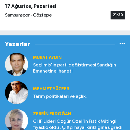
17 Ağustos, Pazartesi
Samsunspor - Göztepe
21:30
Yazarlar
MURAT AYDIN
Seçilmiş'in parti değiştirmesi Sandığın
Emanetine İhanet!
MEHMET YÜCEER
Tarım politikaları ve açlık.
ZERRIN ERDOĞAN
CHP Lideri Özgür Özel'in Fıstık Mitingi
fiyasko oldu . Çiftçi hayal kırıklığına uğradı