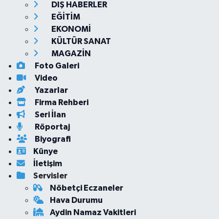
DIŞ HABERLER
EĞİTİM
EKONOMİ
KÜLTÜR SANAT
MAGAZİN
Foto Galeri
Video
Yazarlar
Firma Rehberi
Seri İlan
Röportaj
Biyografi
Künye
İletişim
Servisler
Nöbetçi Eczaneler
Hava Durumu
Aydin Namaz Vakitleri