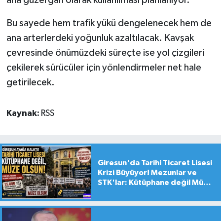
ana güzergâh olarak kullanılması planlanıyor.
Bu sayede hem trafik yükü dengelenecek hem de
ana arterlerdeki yoğunluk azaltılacak. Kavşak
çevresinde önümüzdeki süreçte ise yol çizgileri
çekilerek sürücüler için yönlendirmeler net hale
getirilecek.
Kaynak:
RSS
Giresun'da Tarihi Ticaret Lisesi
Krizi Büyüyor! Mezunlar ve
STK'lar: Kütüphane değil Müze
yapılsın!