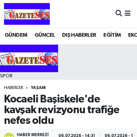
GÜNDEM
GÜNCEL
DIŞ HABERLER
EĞİTİM
EK
SPOR
HABERLER
YAŞAM
Kocaeli Başiskele'de
kavşak revizyonu trafiğe
nefes oldu
HABER MERKEZI
06.07.2026 - 14:31
06.07.2026 - 14