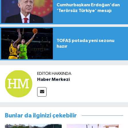
Cumhurbaşkanı Erdoğan'dan
'Terörsüz Türkiye' mesajı
TOFAŞ potada yeni sezonu
hazır
EDITÖR HAKKINDA
Haber Merkezi
Bunlar da ilginizi çekebilir