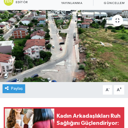
EDITÖR
YAYINLANMA
GÜNCELLEME
Paylaş
-
+
A
A
Kadın Arkadaşlıkları Ruh
Sağlığını Güçlendiriyor: