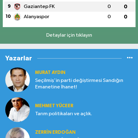
9
Gaziantep FK
0
0
10
Alanyaspor
0
0
Detaylar için tıklayın
Yazarlar
MURAT AYDIN
Seçilmiş'in parti değiştirmesi Sandığın
Emanetine İhanet!
MEHMET YÜCEER
Tarım politikaları ve açlık.
ZERRIN ERDOĞAN