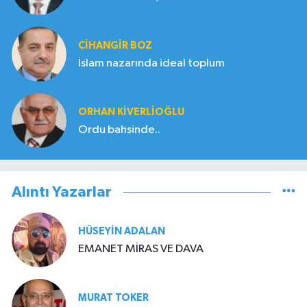
CIHANGIR BOZ
İslam nazarında ideal toplum
ORHAN KIVERLIOĞLU
Ordu bahsinde..
Alıntı Yazarlar
HÜSEYIN ADALAN
EMANET MİRAS VE DAVA
MURAT TOKER