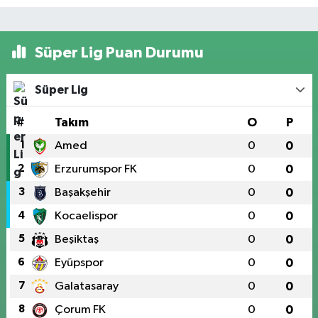
Süper Lig Puan Durumu
Süper Lig
#
Takım
O
P
1
Amed
0
0
2
Erzurumspor FK
0
0
3
Başakşehir
0
0
4
Kocaelispor
0
0
5
Beşiktaş
0
0
6
Eyüpspor
0
0
7
Galatasaray
0
0
8
Çorum FK
0
0