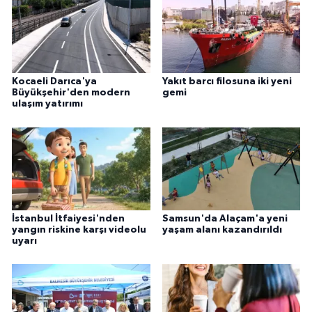
Kocaeli Darıca'ya
Yakıt barcı filosuna iki yeni
Büyükşehir'den modern
gemi
ulaşım yatırımı
İstanbul İtfaiyesi'nden
Samsun'da Alaçam'a yeni
yangın riskine karşı videolu
yaşam alanı kazandırıldı
uyarı