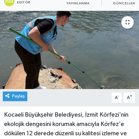
EDITÖR
YAYINLANMA
GÜNCELLEME
Paylaş
-
+
A
A
Kocaeli Büyükşehir Belediyesi, İzmit Körfezi'nin
ekolojik dengesini korumak amacıyla Körfez'e
dökülen 12 derede düzenli su kalitesi izleme ve