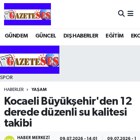
GÜNDEM
GÜNCEL
DIŞ HABERLER
EĞİTİM
EK
SPOR
HABERLER
YAŞAM
Kocaeli Büyükşehir'den 12
derede düzenli su kalitesi
takibi
HABER MERKEZI
09.07.2026 - 14:01
09.07.2026 - 14