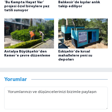
'Bu Kampta Hayat Var'
Balıkesir'de kıyılar anlık
projesi özel bireylere yaz
takip ediliyor
tatili sunuyor
Antalya Büyükşehir'den
Eskişehir'de kırsal
Kemer'e çevre düzenleme
mahallelere yeni su
depoları
Yorumlar