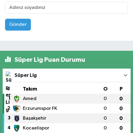
Gönder
Süper Lig Puan Durumu
Süper Lig
#
Takım
O
P
1
Amed
0
0
2
Erzurumspor FK
0
0
3
Başakşehir
0
0
4
Kocaelispor
0
0