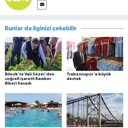
Bunlar da ilginizi çekebilir
Bilecik'te Vali Sözer'den
Trabzonspor'a büyük
coğrafi işaretli Kamber
destek
Biberi hasadı