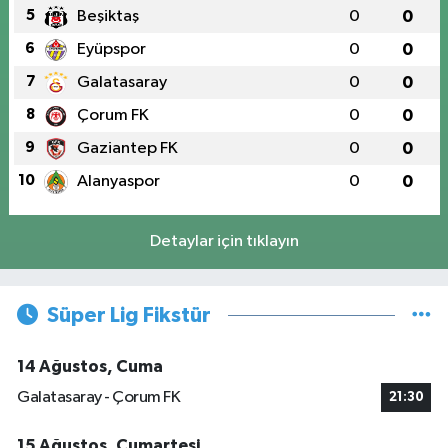
5
Beşiktaş
0
0
6
Eyüpspor
0
0
7
Galatasaray
0
0
8
Çorum FK
0
0
9
Gaziantep FK
0
0
10
Alanyaspor
0
0
Detaylar için tıklayın
Süper Lig Fikstür
14 Ağustos, Cuma
Galatasaray - Çorum FK
21:30
15 Ağustos, Cumartesi