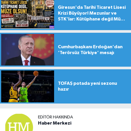
Giresun'da Tarihi Ticaret Lisesi
Krizi Büyüyor! Mezunlar ve
STK'lar: Kütüphane değil Müze
yapılsın!
Cumhurbaşkanı Erdoğan'dan
'Terörsüz Türkiye' mesajı
TOFAŞ potada yeni sezonu
hazır
EDITÖR HAKKINDA
Haber Merkezi