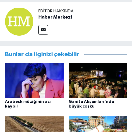
EDITÖR HAKKINDA
Haber Merkezi
Bunlar da ilginizi çekebilir
Arabesk müziğinin acı
Ganita Akşamları'nda
kaybı!
büyük coşku