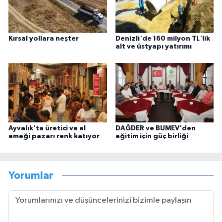
Kırsal yollara neşter
Denizli'de 160 milyon TL'lik
alt ve üstyapı yatırımı
Ayvalık'ta üretici ve el
DAĞDER ve BUMEV'den
emeği pazarı renk katıyor
eğitim için güç birliği
Yorumlar