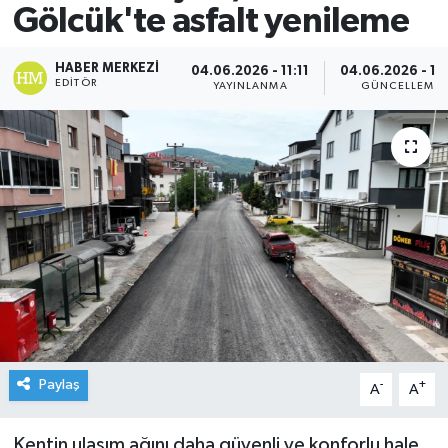
Gölcük'te asfalt yenileme
HABER MERKEZI
04.06.2026 - 11:11
04.06.2026 - 11
EDITÖR
YAYINLANMA
GÜNCELLEME
Paylaş
-
+
A
A
Kentin ulaşım ağını daha güvenli ve konforlu hale