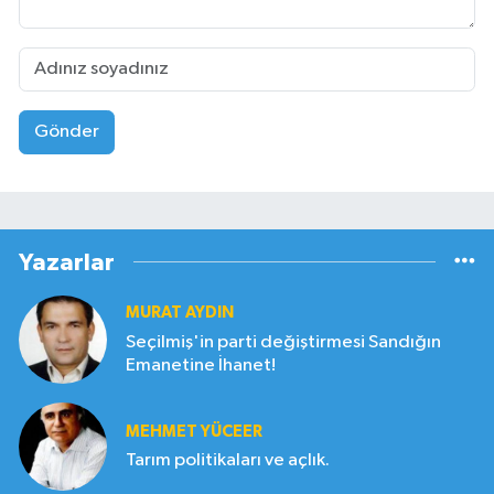
Gönder
Yazarlar
MURAT AYDIN
Seçilmiş'in parti değiştirmesi Sandığın
Emanetine İhanet!
MEHMET YÜCEER
Tarım politikaları ve açlık.