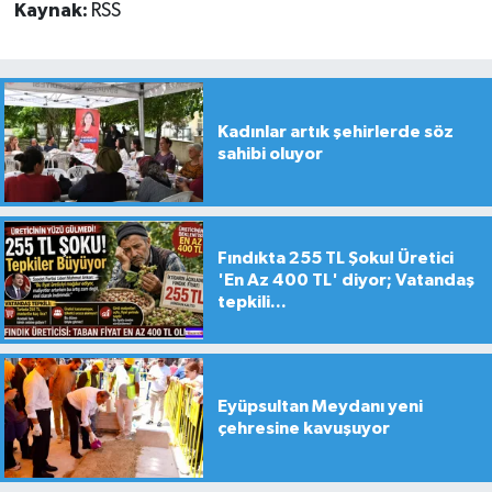
Kaynak:
RSS
Kadınlar artık şehirlerde söz
sahibi oluyor
Fındıkta 255 TL Şoku! Üretici
'En Az 400 TL' diyor; Vatandaş
tepkili...
Eyüpsultan Meydanı yeni
çehresine kavuşuyor