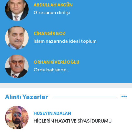
ABDULLAH AKGÜN
Giresunun dirilişi
CIHANGIR BOZ
İslam nazarında ideal toplum
ORHAN KIVERLIOĞLU
Ordu bahsinde..
Alıntı Yazarlar
HÜSEYIN ADALAN
HİÇLERİN HAYATI VE SİYASİ DURUMU