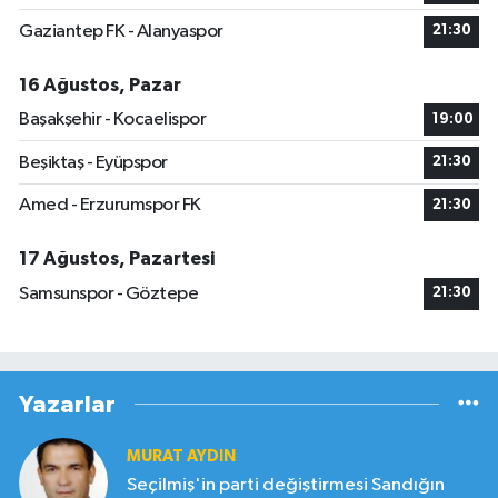
Gaziantep FK - Alanyaspor
21:30
16 Ağustos, Pazar
Başakşehir - Kocaelispor
19:00
Beşiktaş - Eyüpspor
21:30
Amed - Erzurumspor FK
21:30
17 Ağustos, Pazartesi
Samsunspor - Göztepe
21:30
Yazarlar
MURAT AYDIN
Seçilmiş'in parti değiştirmesi Sandığın