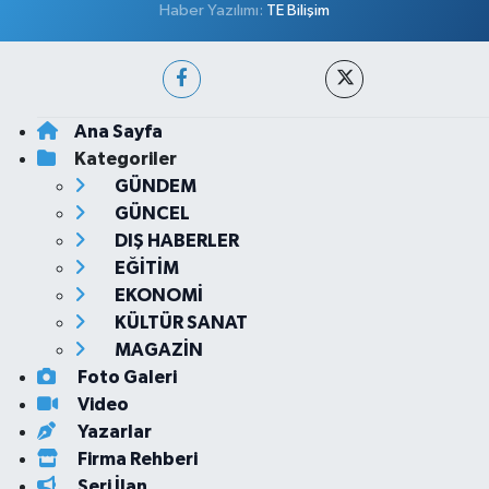
Haber Yazılımı:
TE Bilişim
Ana Sayfa
Kategoriler
GÜNDEM
GÜNCEL
DIŞ HABERLER
EĞİTİM
EKONOMİ
KÜLTÜR SANAT
MAGAZİN
Foto Galeri
Video
Yazarlar
Firma Rehberi
Seri İlan