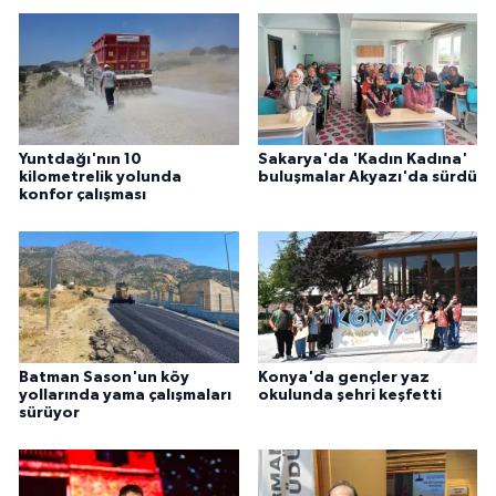
Yuntdağı'nın 10
Sakarya'da 'Kadın Kadına'
kilometrelik yolunda
buluşmalar Akyazı'da sürdü
konfor çalışması
Batman Sason'un köy
Konya'da gençler yaz
yollarında yama çalışmaları
okulunda şehri keşfetti
sürüyor