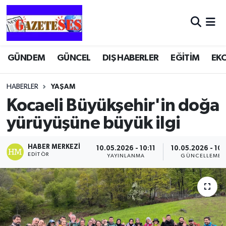
GÜNDEM
GÜNCEL
DIŞ HABERLER
EĞİTİM
EK
HABERLER
YAŞAM
Kocaeli Büyükşehir'in doğa
yürüyüşüne büyük ilgi
HABER MERKEZI
10.05.2026 - 10:11
10.05.2026 - 10:
EDITÖR
YAYINLANMA
GÜNCELLEME