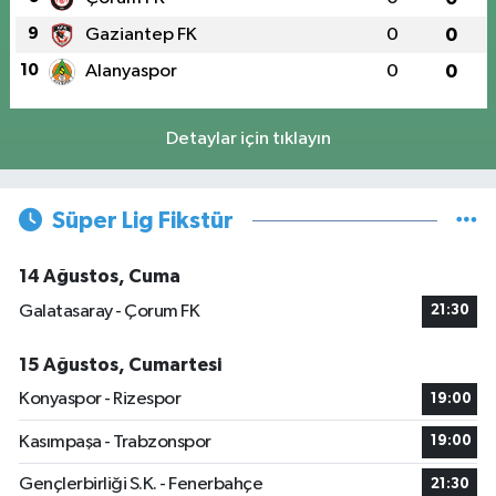
9
Gaziantep FK
0
0
10
Alanyaspor
0
0
Detaylar için tıklayın
Süper Lig Fikstür
14 Ağustos, Cuma
Galatasaray - Çorum FK
21:30
15 Ağustos, Cumartesi
Konyaspor - Rizespor
19:00
Kasımpaşa - Trabzonspor
19:00
Gençlerbirliği S.K. - Fenerbahçe
21:30