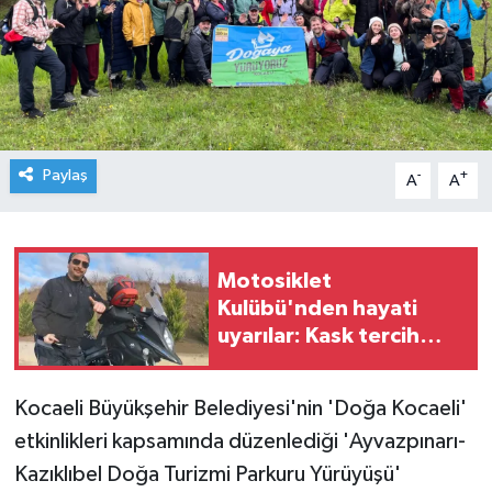
Paylaş
-
+
A
A
Motosiklet
Kulübü'nden hayati
uyarılar: Kask tercih
değil, zorunluluktur
Kocaeli Büyükşehir Belediyesi'nin 'Doğa Kocaeli'
etkinlikleri kapsamında düzenlediği 'Ayvazpınarı-
Kazıklıbel Doğa Turizmi Parkuru Yürüyüşü'