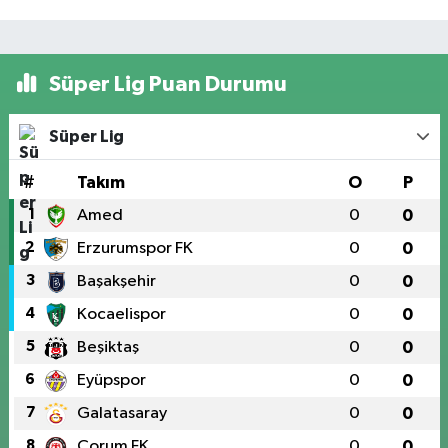
Süper Lig Puan Durumu
Süper Lig
#
Takım
O
P
1
Amed
0
0
2
Erzurumspor FK
0
0
3
Başakşehir
0
0
4
Kocaelispor
0
0
5
Beşiktaş
0
0
6
Eyüpspor
0
0
7
Galatasaray
0
0
8
Çorum FK
0
0