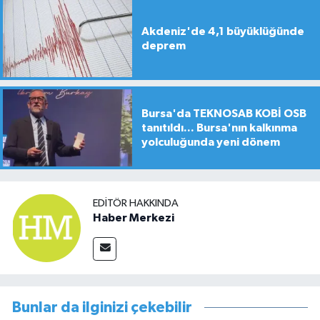
Akdeniz'de 4,1 büyüklüğünde
deprem
Bursa'da TEKNOSAB KOBİ OSB
tanıtıldı... Bursa'nın kalkınma
yolculuğunda yeni dönem
EDITÖR HAKKINDA
Haber Merkezi
Bunlar da ilginizi çekebilir