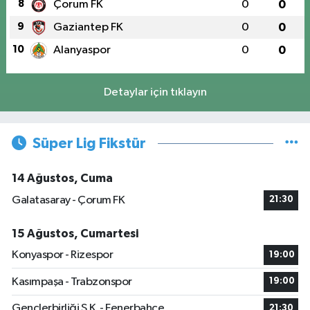
8
Çorum FK
0
0
9
Gaziantep FK
0
0
10
Alanyaspor
0
0
Detaylar için tıklayın
Süper Lig Fikstür
14 Ağustos, Cuma
Galatasaray - Çorum FK
21:30
15 Ağustos, Cumartesi
Konyaspor - Rizespor
19:00
Kasımpaşa - Trabzonspor
19:00
Gençlerbirliği S.K. - Fenerbahçe
21:30