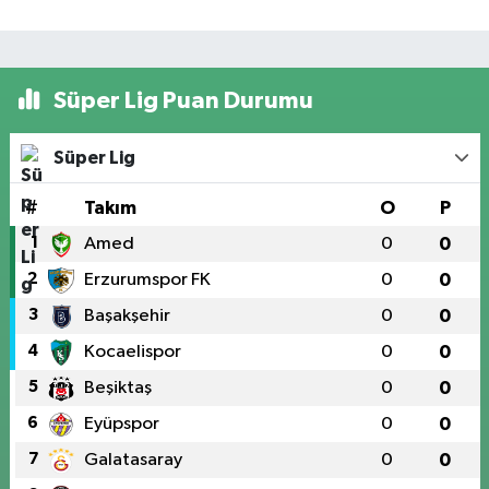
Süper Lig Puan Durumu
Süper Lig
#
Takım
O
P
1
Amed
0
0
2
Erzurumspor FK
0
0
3
Başakşehir
0
0
4
Kocaelispor
0
0
5
Beşiktaş
0
0
6
Eyüpspor
0
0
7
Galatasaray
0
0