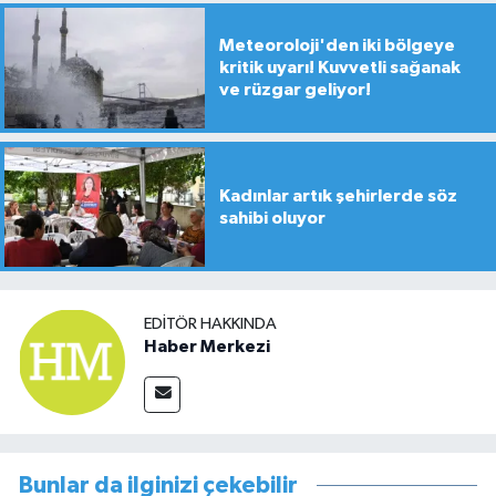
Meteoroloji'den iki bölgeye
kritik uyarı! Kuvvetli sağanak
ve rüzgar geliyor!
Kadınlar artık şehirlerde söz
sahibi oluyor
EDITÖR HAKKINDA
Haber Merkezi
Bunlar da ilginizi çekebilir