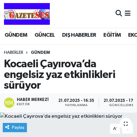
GÜNDEM
GÜNCEL
DIŞ HABERLER
EĞİTİM
EK
HABERLER
GÜNDEM
Kocaeli Çayırova’da
engelsiz yaz etkinlikleri
sürüyor
HABER MERKEZI
21.07.2025 - 16:35
21.07.2025 - 17:
EDITÖR
YAYINLANMA
GÜNCELLEME
Paylaş
-
+
A
A