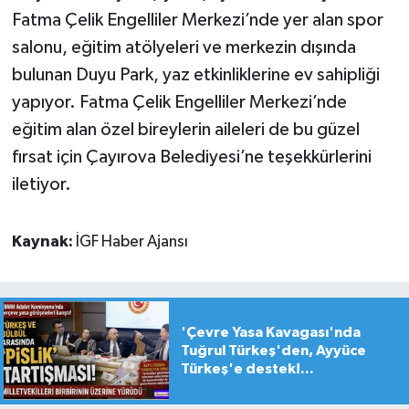
Fatma Çelik Engelliler Merkezi’nde yer alan spor
salonu, eğitim atölyeleri ve merkezin dışında
bulunan Duyu Park, yaz etkinliklerine ev sahipliği
yapıyor. Fatma Çelik Engelliler Merkezi’nde
eğitim alan özel bireylerin aileleri de bu güzel
fırsat için Çayırova Belediyesi’ne teşekkürlerini
iletiyor.
Kaynak:
İGF Haber Ajansı
'Çevre Yasa Kavagası'nda
Tuğrul Türkeş'den, Ayyüce
Türkeş'e destek!...