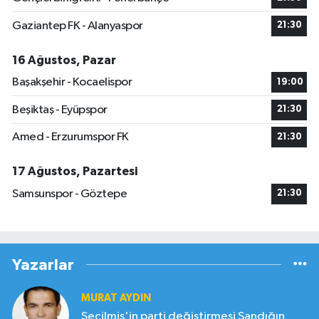
Gaziantep FK - Alanyaspor
21:30
16 Ağustos, Pazar
Başakşehir - Kocaelispor
19:00
Beşiktaş - Eyüpspor
21:30
Amed - Erzurumspor FK
21:30
17 Ağustos, Pazartesi
Samsunspor - Göztepe
21:30
Yazarlar
MURAT AYDIN
Seçilmiş'in parti değiştirmesi Sandığın