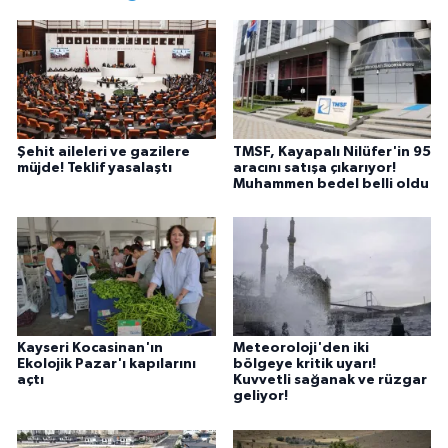
Şehit aileleri ve gazilere
TMSF, Kayapalı Nilüfer'in 95
müjde! Teklif yasalaştı
aracını satışa çıkarıyor!
Muhammen bedel belli oldu
Kayseri Kocasinan'ın
Meteoroloji'den iki
Ekolojik Pazar'ı kapılarını
bölgeye kritik uyarı!
açtı
Kuvvetli sağanak ve rüzgar
geliyor!