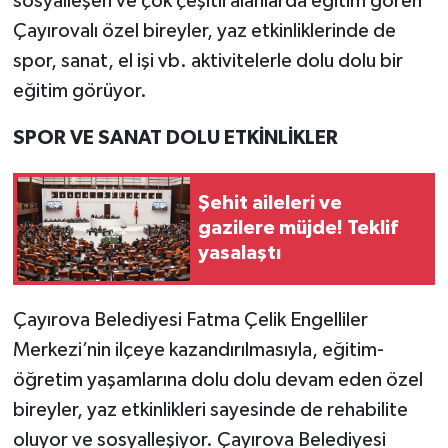
sosyalleşen ve çok çeşitli alanlarda eğitim gören
Çayırovalı özel bireyler, yaz etkinliklerinde de
spor, sanat, el işi vb. aktivitelerle dolu dolu bir
eğitim görüyor.
SPOR VE SANAT DOLU ETKİNLİKLER
Şehit aileleri ve
gazilere müjde! Teklif
yasalaştı
Çayırova Belediyesi Fatma Çelik Engelliler
Merkezi’nin ilçeye kazandırılmasıyla, eğitim-
öğretim yaşamlarına dolu dolu devam eden özel
bireyler, yaz etkinlikleri sayesinde de rehabilite
oluyor ve sosyalleşiyor. Çayırova Belediyesi