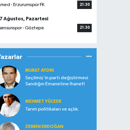
med - Erzurumspor FK
21:30
7 Ağustos, Pazartesi
amsunspor - Göztepe
21:30
Yazarlar
MURAT AYDIN
Seçilmiş'in parti değiştirmesi
Sandığın Emanetine İhanet!
MEHMET YÜCEER
Tarım politikaları ve açlık.
ZERRIN ERDOĞAN