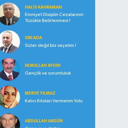
HALIS KAHRAMAN
Emniyet Disiplin Cezalarının
Tüzükle Belirlenmesi !
SIKI ADA
Sizler değil biz seçelim !
NURULLAH AYDIN
Gençlik ve sorumluluk
MERVE YILMAZ
Kalıcı Kiloları Vermenin Yolu
ABDULLAH AKGÜN