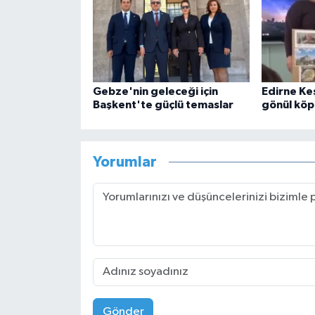
Gebze'nin geleceği için
Edirne Ke
Başkent'te güçlü temaslar
gönül köp
Yorumlar
Gönder