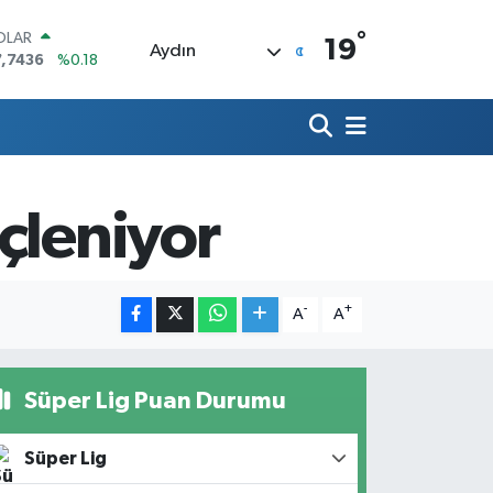
°
OLAR
19
Aydın
7,7436
%0.18
URO
5,2510
%0.32
ERLİN
,4811
%0.38
RAM ALTIN
660.55
%0.03
çleniyor
ST100
.779
%-14
ITCOIN
.960,21
%0.87
-
+
A
A
Süper Lig Puan Durumu
Süper Lig