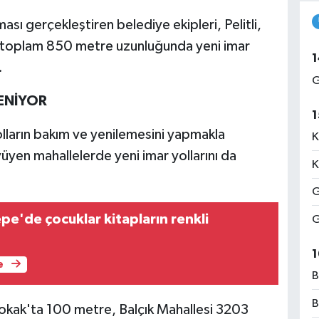
ası gerçekleştiren belediye ekipleri, Pelitli,
e toplam 850 metre uzunluğunda yeni imar
1
.
G
LENİYOR
1
lların bakım ve yenilemesini yapmakla
K
üyen mahallelerde yeni imar yollarını da
K
G
pe'de çocuklar kitapların renkli
G
1
e
B
B
okak'ta 100 metre, Balçık Mahallesi 3203