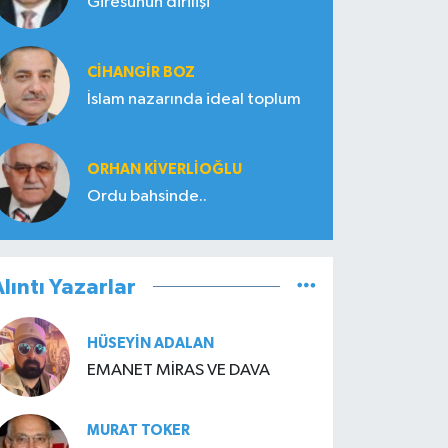
Giresunun dirilişi
CIHANGIR BOZ
İslam nazarında ideal toplum
ORHAN KIVERLIOĞLU
Ordu bahsinde..
lıntı Yazarlar
HÜSEYIN ADALAN
EMANET MİRAS VE DAVA
MURAT TOKER