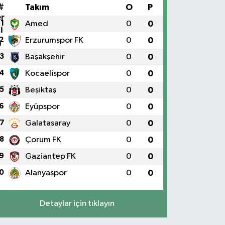
#
Takım
O
P
1
Amed
0
0
2
Erzurumspor FK
0
0
3
Başakşehir
0
0
4
Kocaelispor
0
0
5
Beşiktaş
0
0
6
Eyüpspor
0
0
7
Galatasaray
0
0
8
Çorum FK
0
0
9
Gaziantep FK
0
0
0
Alanyaspor
0
0
Detaylar için tıklayın