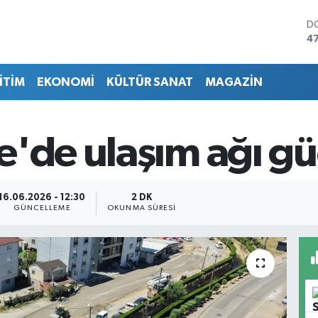
D
4
E
5
İTİM
EKONOMİ
KÜLTÜR SANAT
MAGAZİN
ST
64
G
6
e'de ulaşım ağı gü
Bİ
13
B
64
16.06.2026 - 12:30
2 DK
GÜNCELLEME
OKUNMA SÜRESI