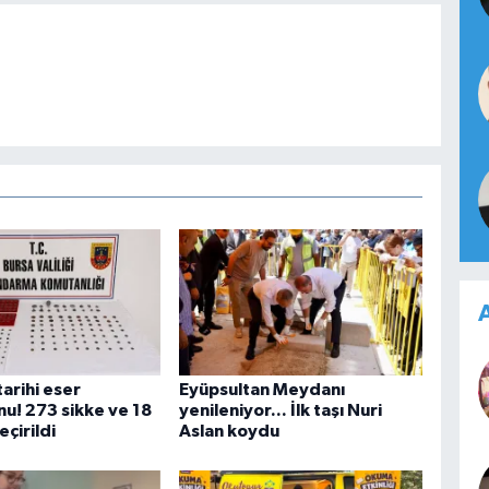
A
arihi eser
Eyüpsultan Meydanı
u! 273 sikke ve 18
yenileniyor... İlk taşı Nuri
eçirildi
Aslan koydu