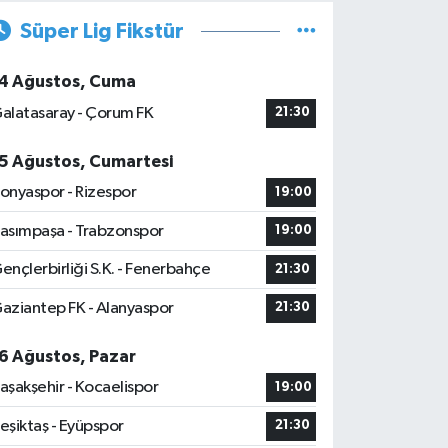
Süper Lig Fikstür
4 Ağustos, Cuma
alatasaray - Çorum FK
21:30
5 Ağustos, Cumartesi
onyaspor - Rizespor
19:00
asımpaşa - Trabzonspor
19:00
ençlerbirliği S.K. - Fenerbahçe
21:30
aziantep FK - Alanyaspor
21:30
6 Ağustos, Pazar
aşakşehir - Kocaelispor
19:00
eşiktaş - Eyüpspor
21:30