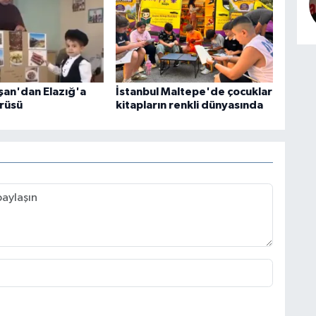
şan'dan Elazığ'a
İstanbul Maltepe'de çocuklar
rüsü
kitapların renkli dünyasında