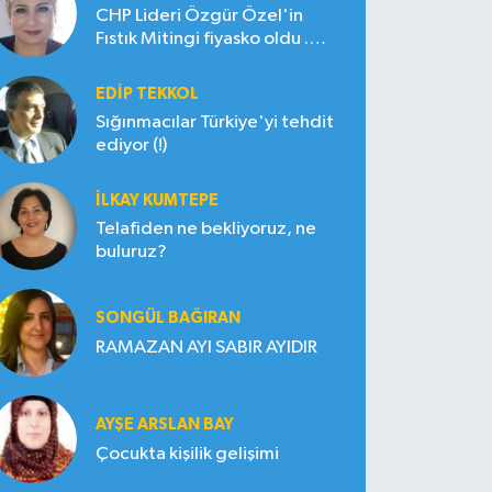
CHP Lideri Özgür Özel'in
Fıstık Mitingi fiyasko oldu .
Çiftçi hayal kırıklığına uğradı
EDIP TEKKOL
Sığınmacılar Türkiye'yi tehdit
ediyor (!)
İLKAY KUMTEPE
Telafiden ne bekliyoruz, ne
buluruz?
SONGÜL BAĞIRAN
RAMAZAN AYI SABIR AYIDIR
AYŞE ARSLAN BAY
Çocukta kişilik gelişimi