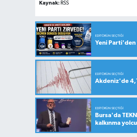
Kaynak:
RSS
EDITÖRÜN SEÇTIĞI
Yeni Parti'den 
EDITÖRÜN SEÇTIĞI
Akdeniz'de 4
EDITÖRÜN SEÇTIĞI
Bursa'da TEKNO
kalkınma yolc