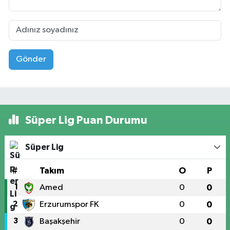
Gönder
Süper Lig Puan Durumu
Süper Lig
#
Takım
O
P
1
Amed
0
0
2
Erzurumspor FK
0
0
3
Başakşehir
0
0