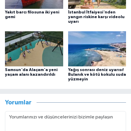
Yakıt barcı filosuna iki yeni
İstanbul İtfaiyesi'nden
gemi
yangın riskine karşı videolu
uyarı
Samsun'da Alaçam'a yeni
Yağış sonrası deniz uyarısı!
yaşam alanı kazandırıldı
Bulanık ve kötü kokulu suda
yüzmeyin
Yorumlar