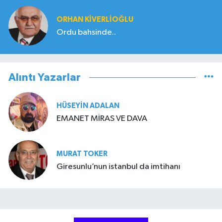
ORHAN KIVERLIOĞLU
Ordu bahsinde..
Alıntı Yazarlar
HÜSEYIN ADALAN
EMANET MİRAS VE DAVA
MURAT TOKER
Giresunlu’nun istanbul da imtihanı