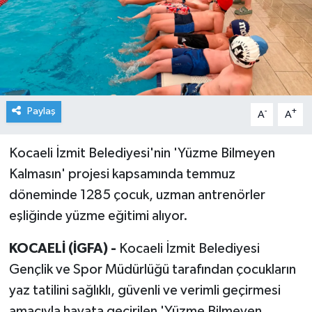
Paylaş
-
+
A
A
Kocaeli İzmit Belediyesi'nin 'Yüzme Bilmeyen
Kalmasın' projesi kapsamında temmuz
döneminde 1285 çocuk, uzman antrenörler
eşliğinde yüzme eğitimi alıyor.
KOCAELİ (İGFA) -
Kocaeli İzmit Belediyesi
Gençlik ve Spor Müdürlüğü tarafından çocukların
yaz tatilini sağlıklı, güvenli ve verimli geçirmesi
amacıyla hayata geçirilen 'Yüzme Bilmeyen