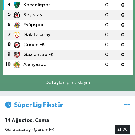
4
Kocaelispor
0
0
5
Beşiktaş
0
0
6
Eyüpspor
0
0
7
Galatasaray
0
0
8
Çorum FK
0
0
9
Gaziantep FK
0
0
10
Alanyaspor
0
0
Detaylar için tıklayın
Süper Lig Fikstür
14 Ağustos, Cuma
Galatasaray - Çorum FK
21:30