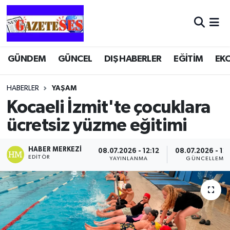
GÜNDEM
GÜNCEL
DIŞ HABERLER
EĞİTİM
EK
HABERLER
YAŞAM
Kocaeli İzmit'te çocuklara
ücretsiz yüzme eğitimi
HABER MERKEZI
08.07.2026 - 12:12
08.07.2026 - 12
EDITÖR
YAYINLANMA
GÜNCELLEME