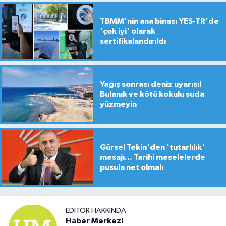
TBMM'nin ana binası YES-TR'de
'çok iyi' olarak
sertifikalandırıldı
Yağış sonrası deniz uyarısı!
Bulanık ve kötü kokulu suda
yüzmeyin
Gürsel Tekin'den 'tutarlılık'
mesajı... Tarihi meselelerde
pusula net olmalı
EDITÖR HAKKINDA
Haber Merkezi