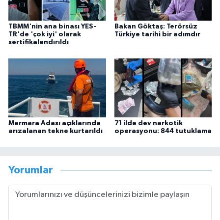
TBMM'nin ana binası YES-
Bakan Göktaş: Terörsüz
TR'de 'çok iyi' olarak
Türkiye tarihi bir adımdır
sertifikalandırıldı
Marmara Adası açıklarında
71 ilde dev narkotik
arızalanan tekne kurtarıldı
operasyonu: 844 tutuklama
Yorumlar