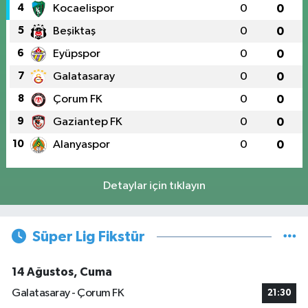
4
Kocaelispor
0
0
5
Beşiktaş
0
0
6
Eyüpspor
0
0
7
Galatasaray
0
0
8
Çorum FK
0
0
9
Gaziantep FK
0
0
10
Alanyaspor
0
0
Detaylar için tıklayın
Süper Lig Fikstür
14 Ağustos, Cuma
Galatasaray - Çorum FK
21:30