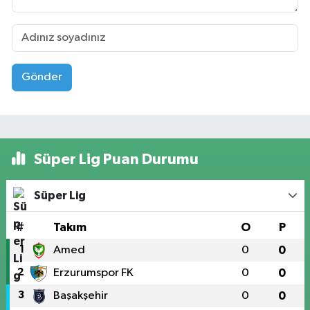
Gönder
Süper Lig Puan Durumu
Süper Lig
#
Takım
O
P
1
Amed
0
0
2
Erzurumspor FK
0
0
3
Başakşehir
0
0