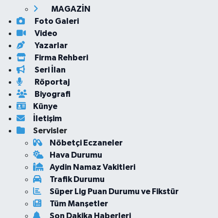
MAGAZİN
Foto Galeri
Video
Yazarlar
Firma Rehberi
Seri İlan
Röportaj
Biyografi
Künye
İletişim
Servisler
Nöbetçi Eczaneler
Hava Durumu
Aydin Namaz Vakitleri
Trafik Durumu
Süper Lig Puan Durumu ve Fikstür
Tüm Manşetler
Son Dakika Haberleri