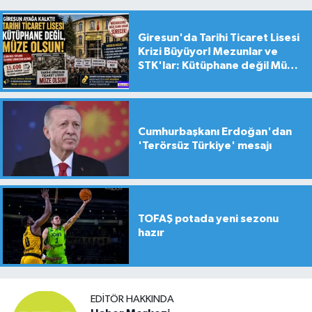
Giresun'da Tarihi Ticaret Lisesi
Krizi Büyüyor! Mezunlar ve
STK'lar: Kütüphane değil Müze
yapılsın!
Cumhurbaşkanı Erdoğan'dan
'Terörsüz Türkiye' mesajı
TOFAŞ potada yeni sezonu
hazır
EDITÖR HAKKINDA