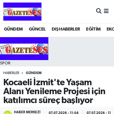
GÜNDEM
GÜNCEL
DIŞ HABERLER
EĞİTİM
EK
SPOR
HABERLER
GÜNDEM
Kocaeli İzmit'te Yaşam
Alanı Yenileme Projesi için
katılımcı süreç başlıyor
HABER MERKEZI
07.07.2026 - 11:04
07.07.2026 - 11: