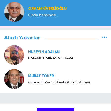
ORHAN KIVERLIOĞLU
Ordu bahsinde..
Alıntı Yazarlar
HÜSEYIN ADALAN
EMANET MİRAS VE DAVA
MURAT TOKER
Giresunlu’nun istanbul da imtihanı