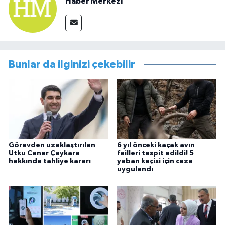
Haber Merkezi
Bunlar da ilginizi çekebilir
Görevden uzaklaştırılan
6 yıl önceki kaçak avın
Utku Caner Çaykara
failleri tespit edildi! 5
hakkında tahliye kararı
yaban keçisi için ceza
uygulandı