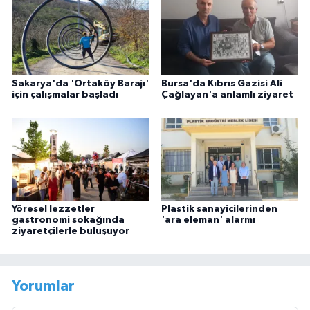
Sakarya'da 'Ortaköy Barajı'
Bursa'da Kıbrıs Gazisi Ali
için çalışmalar başladı
Çağlayan'a anlamlı ziyaret
Yöresel lezzetler
Plastik sanayicilerinden
gastronomi sokağında
'ara eleman' alarmı
ziyaretçilerle buluşuyor
Yorumlar