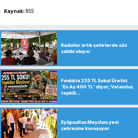
Kaynak:
RSS
Kadınlar artık şehirlerde söz
sahibi oluyor
Fındıkta 255 TL Şoku! Üretici
'En Az 400 TL' diyor; Vatandaş
tepkili...
Eyüpsultan Meydanı yeni
çehresine kavuşuyor