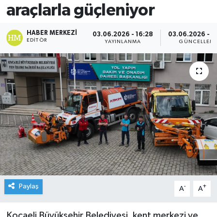
araçlarla güçleniyor
HABER MERKEZI
03.06.2026 - 16:28
03.06.2026 - 1
EDITÖR
YAYINLANMA
GÜNCELLEM
Paylaş
-
+
A
A
Kocaeli Büyükşehir Belediyesi, kent merkezi ve