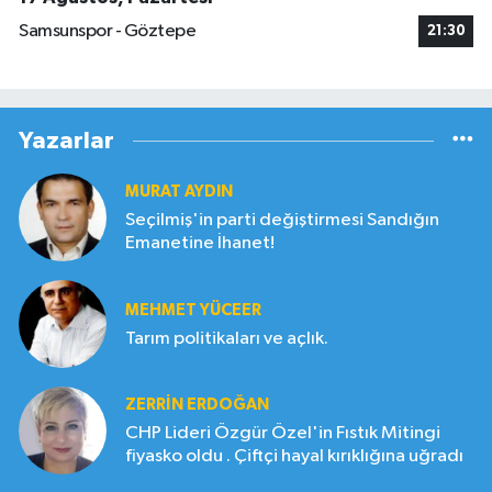
Samsunspor - Göztepe
21:30
Yazarlar
MURAT AYDIN
Seçilmiş'in parti değiştirmesi Sandığın
Emanetine İhanet!
MEHMET YÜCEER
Tarım politikaları ve açlık.
ZERRIN ERDOĞAN
CHP Lideri Özgür Özel'in Fıstık Mitingi
fiyasko oldu . Çiftçi hayal kırıklığına uğradı