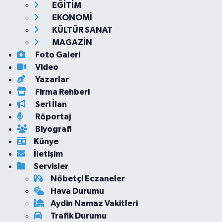
EĞİTİM
EKONOMİ
KÜLTÜR SANAT
MAGAZİN
Foto Galeri
Video
Yazarlar
Firma Rehberi
Seri İlan
Röportaj
Biyografi
Künye
İletişim
Servisler
Nöbetçi Eczaneler
Hava Durumu
Aydin Namaz Vakitleri
Trafik Durumu