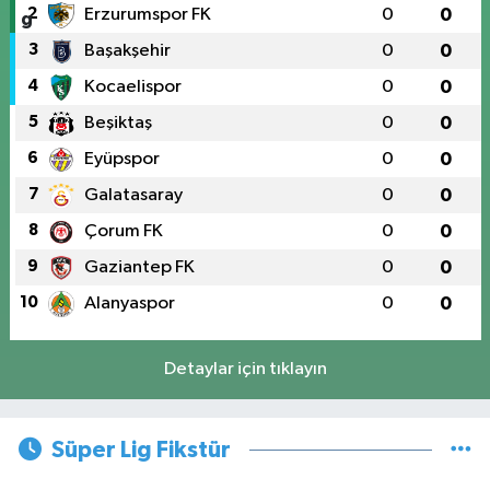
2
Erzurumspor FK
0
0
3
Başakşehir
0
0
4
Kocaelispor
0
0
5
Beşiktaş
0
0
6
Eyüpspor
0
0
7
Galatasaray
0
0
8
Çorum FK
0
0
9
Gaziantep FK
0
0
10
Alanyaspor
0
0
Detaylar için tıklayın
Süper Lig Fikstür