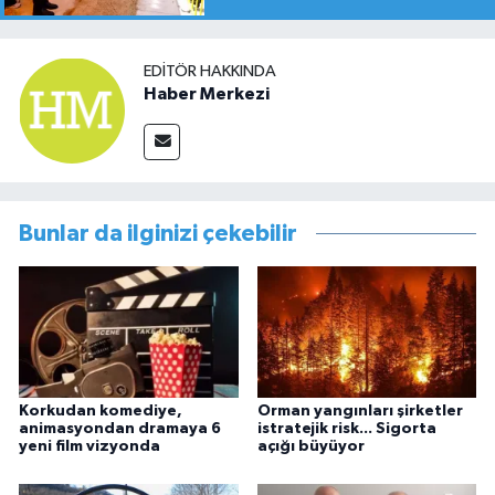
EDITÖR HAKKINDA
Haber Merkezi
Bunlar da ilginizi çekebilir
Korkudan komediye,
Orman yangınları şirketler
animasyondan dramaya 6
istratejik risk... Sigorta
yeni film vizyonda
açığı büyüyor