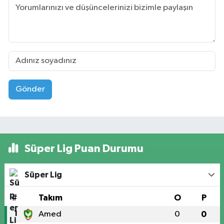
Gönder
Süper Lig Puan Durumu
Süper Lig
#
Takım
O
P
1
Amed
0
0