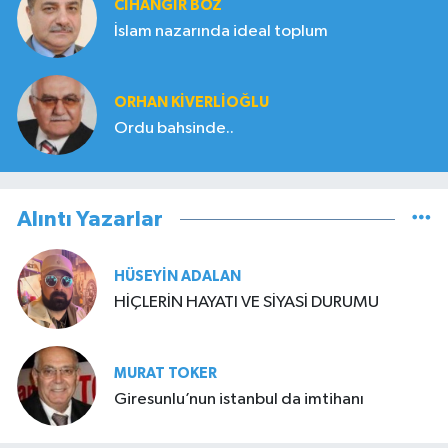
CIHANGIR BOZ
İslam nazarında ideal toplum
ORHAN KIVERLIOĞLU
Ordu bahsinde..
Alıntı Yazarlar
HÜSEYIN ADALAN
HİÇLERİN HAYATI VE SİYASİ DURUMU
MURAT TOKER
Giresunlu’nun istanbul da imtihanı