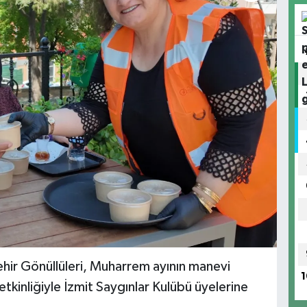
hir Gönüllüleri, Muharrem ayının manevi
1
kinliğiyle İzmit Saygınlar Kulübü üyelerine