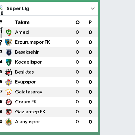
Süper Lig
#
Takım
O
P
1
Amed
0
0
2
Erzurumspor FK
0
0
3
Başakşehir
0
0
4
Kocaelispor
0
0
5
Beşiktaş
0
0
6
Eyüpspor
0
0
7
Galatasaray
0
0
8
Çorum FK
0
0
9
Gaziantep FK
0
0
0
Alanyaspor
0
0