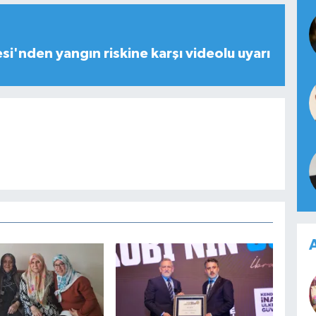
esi'nden yangın riskine karşı videolu uyarı
A