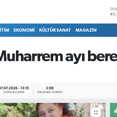
DO
47,
EU
55,
İTİM
EKONOMİ
KÜLTÜR SANAT
MAGAZİN
STE
64,
GRA
651
Muharrem ayı bere
BİS
13.
BIT
64.
07.07.2026 - 13:15
2 DK
GÜNCELLEME
OKUNMA SÜRESI