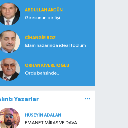
ABDULLAH AKGÜN
Giresunun dirilişi
CIHANGIR BOZ
İslam nazarında ideal toplum
ORHAN KIVERLIOĞLU
Ordu bahsinde..
lıntı Yazarlar
HÜSEYIN ADALAN
EMANET MİRAS VE DAVA