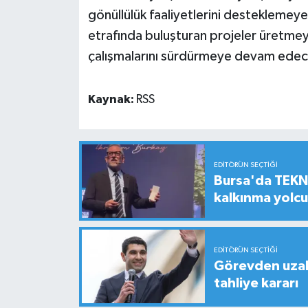
gönüllülük faaliyetlerini desteklemeye
etrafında buluşturan projeler üretme
çalışmalarını sürdürmeye devam edec
Kaynak:
RSS
EDITÖRÜN SEÇTIĞI
Bursa'da TEKNO
kalkınma yolc
EDITÖRÜN SEÇTIĞI
Görevden uzak
tahliye kararı