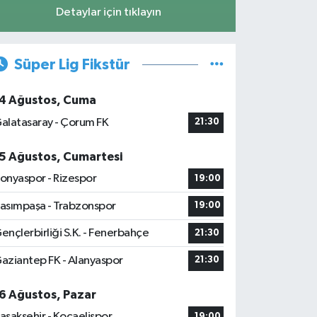
Detaylar için tıklayın
Süper Lig Fikstür
4 Ağustos, Cuma
alatasaray - Çorum FK
21:30
5 Ağustos, Cumartesi
onyaspor - Rizespor
19:00
asımpaşa - Trabzonspor
19:00
ençlerbirliği S.K. - Fenerbahçe
21:30
aziantep FK - Alanyaspor
21:30
6 Ağustos, Pazar
aşakşehir - Kocaelispor
19:00