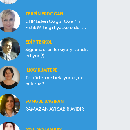
ZERRIN ERDOĞAN
CHP Lideri Özgür Özel'in
Fıstık Mitingi fiyasko oldu .
Çiftçi hayal kırıklığına uğradı
EDIP TEKKOL
Sığınmacılar Türkiye'yi tehdit
ediyor (!)
İLKAY KUMTEPE
Telafiden ne bekliyoruz, ne
buluruz?
SONGÜL BAĞIRAN
RAMAZAN AYI SABIR AYIDIR
AYŞE ARSLAN BAY