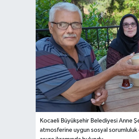
Kocaeli Büyükşehir Belediyesi Anne Şe
atmosferine uygun sosyal sorumluluk et