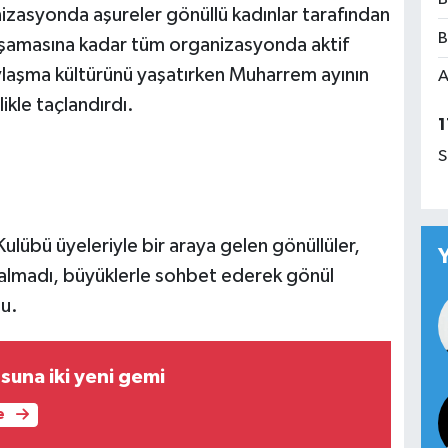
nizasyonda aşureler gönüllü kadınlar tarafından
B
 aşamasına kadar tüm organizasyonda aktif
ylaşma kültürünü yaşatırken Muharrem ayının
A
ikle taçlandırdı.
1
S
lübü üyeleriyle bir araya gelen gönüllüler,
kalmadı, büyüklerle sohbet ederek gönül
du.
osuna iki yeni gemi
e