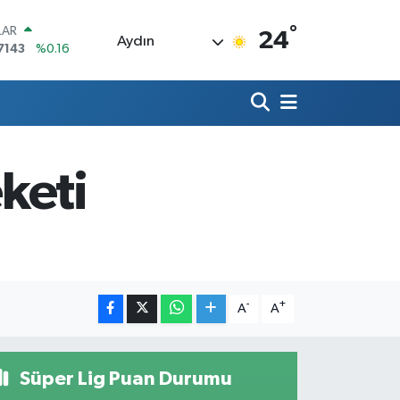
°
LAR
24
Aydın
7143
%0.16
RO
0317
%-0.02
RLİN
2463
%0.07
M ALTIN
0.40
%0.45
keti
T100
799
%70
COIN
225,61
%-0.63
-
+
A
A
Süper Lig Puan Durumu