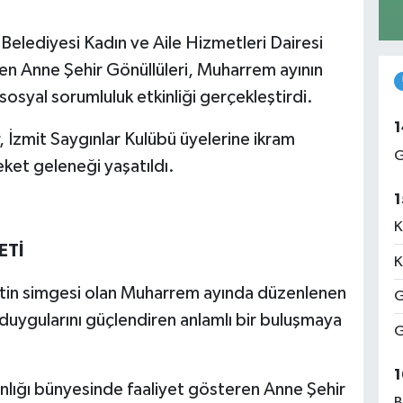
Belediyesi Kadın ve Aile Hizmetleri Dairesi
en Anne Şehir Gönüllüleri, Muharrem ayının
osyal sorumluluk etkinliği gerçekleştirdi.
1
, İzmit Saygınlar Kulübü üyelerine ikram
G
ket geleneği yaşatıldı.
1
K
ETİ
K
tin simgesi olan Muharrem ayında düzenlenen
G
k duygularını güçlendiren anlamlı bir buluşmaya
G
1
anlığı bünyesinde faaliyet gösteren Anne Şehir
B