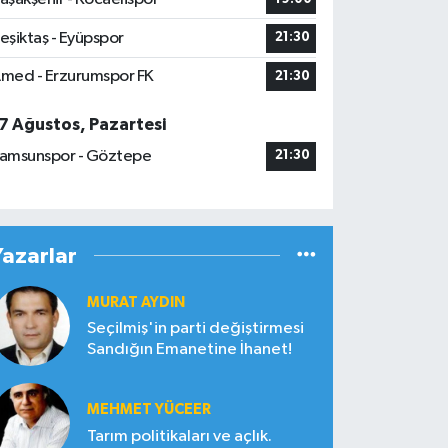
eşiktaş - Eyüpspor
21:30
med - Erzurumspor FK
21:30
7 Ağustos, Pazartesi
amsunspor - Göztepe
21:30
Yazarlar
MURAT AYDIN
Seçilmiş'in parti değiştirmesi
Sandığın Emanetine İhanet!
MEHMET YÜCEER
Tarım politikaları ve açlık.