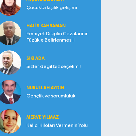
Çocukta kişilik gelişimi
HALIS KAHRAMAN
Emniyet Disiplin Cezalarının
Tüzükle Belirlenmesi !
SIKI ADA
Sizler değil biz seçelim !
NURULLAH AYDIN
Gençlik ve sorumluluk
MERVE YILMAZ
Kalıcı Kiloları Vermenin Yolu