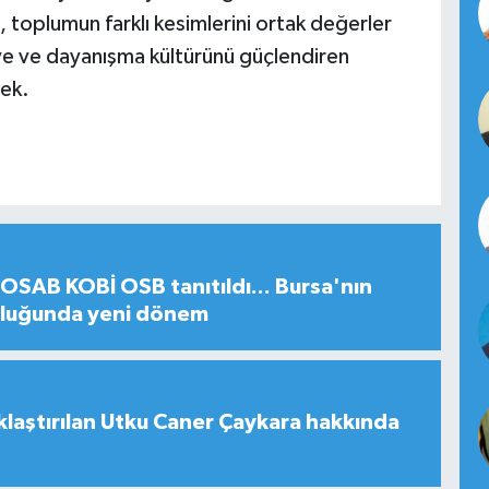
, toplumun farklı kesimlerini ortak değerler
ye ve dayanışma kültürünü güçlendiren
ek.
SAB KOBİ OSB tanıtıldı... Bursa'nın
uluğunda yeni dönem
laştırılan Utku Caner Çaykara hakkında