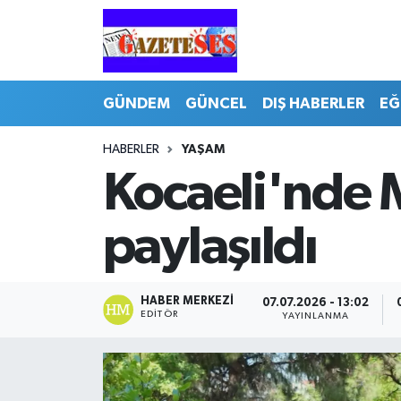
GÜNDEM
GÜNCEL
DIŞ HABERLER
EĞ
HABERLER
YAŞAM
Kocaeli'nde 
paylaşıldı
HABER MERKEZI
07.07.2026 - 13:02
EDITÖR
YAYINLANMA