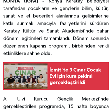
KONYA (İGFA) -
Konya Karatay Belediyesi
tarafından çocukların ve gençlerin bilim, kültür,
sanat ve el becerileri alanlarında gelişimlerine
katkı sunmak amacıyla faaliyetlerini sürdüren
Karatay Kültür ve Sanat Akademisi'nde bahar
dönemi eğitimleri tamamlandı. Dönem sonunda
düzenlenen kapanış programı, birbirinden renkli
etkinliklere sahne oldu.
İzmit'te 3 Çınar Çocuk
Evi için kura çekimi
gerçekleştirildi
Ali Ulvi Kurucu Gençlik Merkezi'nde
gerçekleştirilen programda, 15 hafta boyunca