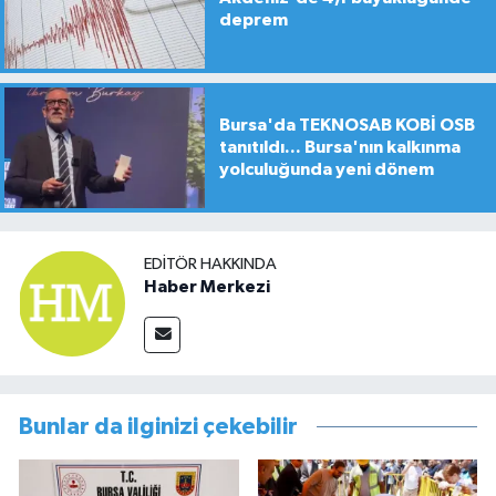
deprem
Bursa'da TEKNOSAB KOBİ OSB
tanıtıldı... Bursa'nın kalkınma
yolculuğunda yeni dönem
EDITÖR HAKKINDA
Haber Merkezi
Bunlar da ilginizi çekebilir