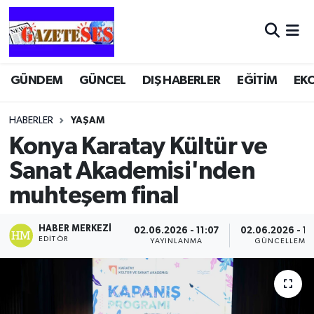
GÜNDEM
GÜNCEL
DIŞ HABERLER
EĞİTİM
EK
HABERLER
YAŞAM
Konya Karatay Kültür ve
Sanat Akademisi'nden
muhteşem final
HABER MERKEZI
02.06.2026 - 11:07
02.06.2026 - 11
EDITÖR
YAYINLANMA
GÜNCELLEME