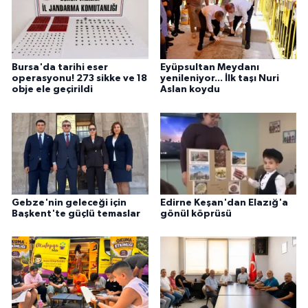
Bursa'da tarihi eser
Eyüpsultan Meydanı
operasyonu! 273 sikke ve 18
yenileniyor... İlk taşı Nuri
obje ele geçirildi
Aslan koydu
Gebze'nin geleceği için
Edirne Keşan'dan Elazığ'a
Başkent'te güçlü temaslar
gönül köprüsü