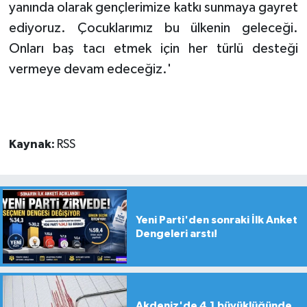
yanında olarak gençlerimize katkı sunmaya gayret
ediyoruz. Çocuklarımız bu ülkenin geleceği.
Onları baş tacı etmek için her türlü desteği
vermeye devam edeceğiz.'
Kaynak:
RSS
Yeni Parti'den sonraki İlk Anket
Dengeleri arstı!
Akdeniz'de 4,1 büyüklüğünde