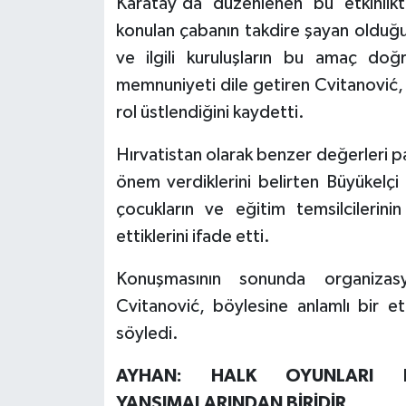
Karatay'da düzenlenen bu etkinlikt
konulan çabanın takdire şayan olduğunu
ve ilgili kuruluşların bu amaç do
memnuniyeti dile getiren Cvitanović, 
rol üstlendiğini kaydetti.
Hırvatistan olarak benzer değerleri pay
önem verdiklerini belirten Büyükelçi
çocukların ve eğitim temsilcilerini
ettiklerini ifade etti.
Konuşmasının sonunda organiza
Cvitanović, böylesine anlamlı bir 
söyledi.
AYHAN: HALK OYUNLARI K
YANSIMALARINDAN BİRİDİR