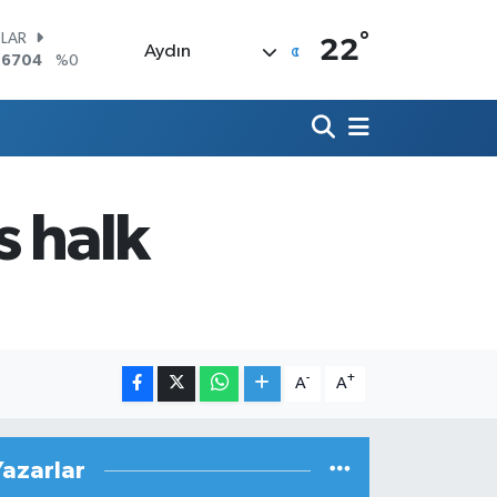
°
LAR
22
Aydın
,6704
%0
RO
,0406
%-0.08
ERLİN
,2143
%0
AM ALTIN
00.87
%0.12
s halk
ST100
.799
%70
TCOIN
.643,95
%0.16
-
+
A
A
Yazarlar