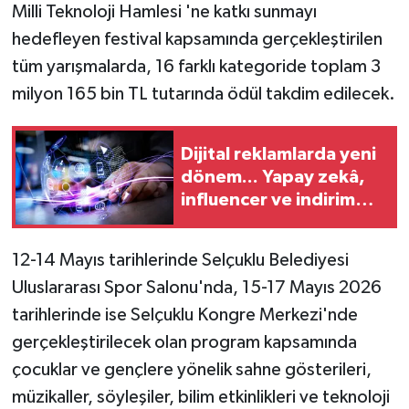
Milli Teknoloji Hamlesi 'ne katkı sunmayı
hedefleyen festival kapsamında gerçekleştirilen
tüm yarışmalarda, 16 farklı kategoride toplam 3
milyon 165 bin TL tutarında ödül takdim edilecek.
Dijital reklamlarda yeni
dönem... Yapay zekâ,
influencer ve indirim
kampanyalarına sıkı
kurallar
12-14 Mayıs tarihlerinde Selçuklu Belediyesi
Uluslararası Spor Salonu'nda, 15-17 Mayıs 2026
tarihlerinde ise Selçuklu Kongre Merkezi'nde
gerçekleştirilecek olan program kapsamında
çocuklar ve gençlere yönelik sahne gösterileri,
müzikaller, söyleşiler, bilim etkinlikleri ve teknoloji