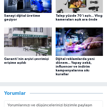
Sanayi dijital üretime
Talep yüzde 70'i aştı... Vlog
geçiyor
kameraları açık ara önde
Garanti'nin arşivi çevrimiçi
Dijital reklamlarda yeni
erişime açıldı
dönem... Yapay zekâ,
influencer ve indirim
kampanyalarına sıkı
kurallar
Yorumlar