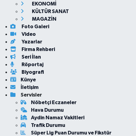
EKONOMİ
KÜLTÜR SANAT
MAGAZİN
Foto Galeri
Video
Yazarlar
Firma Rehberi
Seri İlan
Röportaj
Biyografi
Künye
İletişim
Servisler
Nöbetçi Eczaneler
Hava Durumu
Aydin Namaz Vakitleri
Trafik Durumu
Süper Lig Puan Durumu ve Fikstür