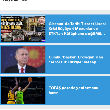
Giresun'da Tarihi Ticaret Lisesi
Krizi Büyüyor! Mezunlar ve
STK'lar: Kütüphane değil Müze
yapılsın!
Cumhurbaşkanı Erdoğan'dan
'Terörsüz Türkiye' mesajı
TOFAŞ potada yeni sezonu
hazır