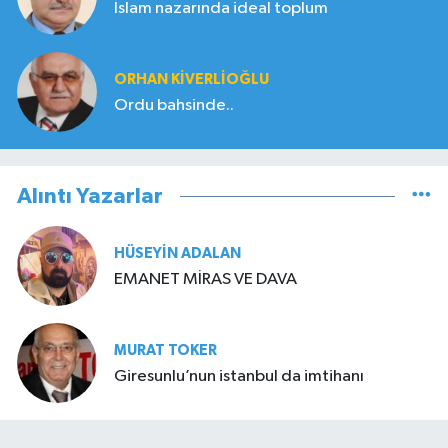
İslam nazarında ideal toplum
ORHAN KIVERLIOĞLU
Ordu bahsinde..
Alıntı Yazarlar
HÜSEYIN ADALAN
EMANET MİRAS VE DAVA
MURAT TOKER
Giresunlu’nun istanbul da imtihanı