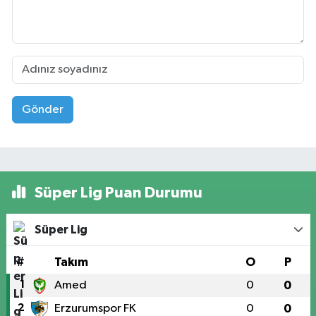
Gönder
Süper Lig Puan Durumu
Süper Lig
#
Takım
O
P
1
Amed
0
0
2
Erzurumspor FK
0
0