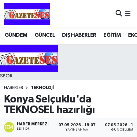
GÜNDEM
GÜNCEL
DIŞ HABERLER
EĞİTİM
EK
SPOR
HABERLER
TEKNOLOJİ
Konya Selçuklu'da
TEKNOSEL hazırlığı
HABER MERKEZI
07.05.2026 - 18:07
07.05.2026 - 18
EDITÖR
YAYINLANMA
GÜNCELLEME