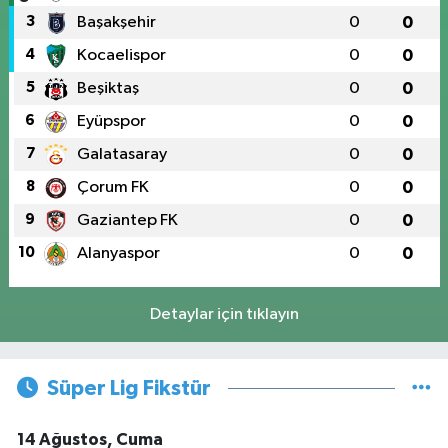
3
Başakşehir
0
0
4
Kocaelispor
0
0
5
Beşiktaş
0
0
6
Eyüpspor
0
0
7
Galatasaray
0
0
8
Çorum FK
0
0
9
Gaziantep FK
0
0
10
Alanyaspor
0
0
Detaylar için tıklayın
Süper Lig Fikstür
14 Ağustos, Cuma