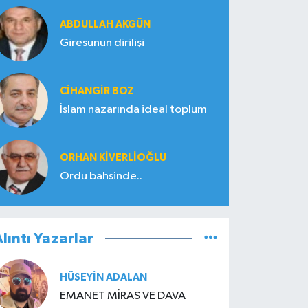
ABDULLAH AKGÜN
Giresunun dirilişi
CIHANGIR BOZ
İslam nazarında ideal toplum
ORHAN KIVERLIOĞLU
Ordu bahsinde..
lıntı Yazarlar
HÜSEYIN ADALAN
EMANET MİRAS VE DAVA