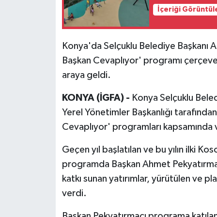
İçeriği Görüntül
Konya'da Selçuklu Belediye Başkanı 
Başkan Cevaplıyor' programı çerçeve
araya geldi.
KONYA (İGFA) -
Konya Selçuklu Beled
Yerel Yönetimler Başkanlığı tarafında
Cevaplıyor' programları kapsamında v
Geçen yıl başlatılan ve bu yılın ilki Ko
programda Başkan Ahmet Pekyatırmacı
katkı sunan yatırımlar, yürütülen ve planl
verdi.
Başkan Pekyatırmacı programa katılan 