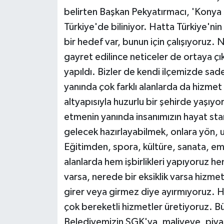
belirten Başkan Pekyatırmacı, 'Konya M
Türkiye'de biliniyor. Hatta Türkiye'nin 
bir hedef var, bunun için çalışıyoruz. N
gayret edilince neticeler de ortaya ç
yapıldı. Bizler de kendi ilçemizde sad
yanında çok farklı alanlarda da hizmet 
altyapısıyla huzurlu bir şehirde yaşı
etmenin yanında insanımızın hayat sta
gelecek hazırlayabilmek, onlara yön, u
Eğitimden, spora, kültüre, sanata, emn
alanlarda hem işbirlikleri yapıyoruz h
varsa, nerede bir eksiklik varsa hizme
girer veya girmez diye ayırmıyoruz. H
çok bereketli hizmetler üretiyoruz. B
Belediyemizin SGK'ya, maliyeye, piya