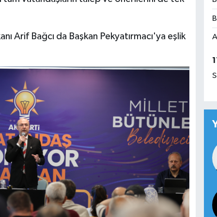
B
anı Arif Bağcı da Başkan Pekyatırmacı'ya eşlik
A
1
S