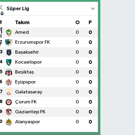
Süper Lig
#
Takım
O
P
1
Amed
0
0
2
Erzurumspor FK
0
0
3
Başakşehir
0
0
4
Kocaelispor
0
0
5
Beşiktaş
0
0
6
Eyüpspor
0
0
7
Galatasaray
0
0
8
Çorum FK
0
0
9
Gaziantep FK
0
0
0
Alanyaspor
0
0