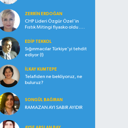
ZERRIN ERDOĞAN
CHP Lideri Özgür Özel'in
Fıstık Mitingi fiyasko oldu .
Çiftçi hayal kırıklığına uğradı
EDIP TEKKOL
Sığınmacılar Türkiye'yi tehdit
ediyor (!)
İLKAY KUMTEPE
Telafiden ne bekliyoruz, ne
buluruz?
SONGÜL BAĞIRAN
RAMAZAN AYI SABIR AYIDIR
AYŞE ARSLAN BAY