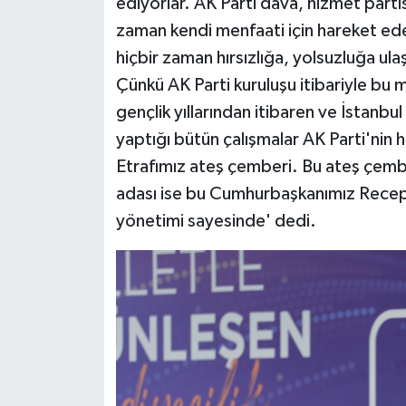
ediyorlar. AK Parti dava, hizmet parti
zaman kendi menfaati için hareket ede
hiçbir zaman hırsızlığa, yolsuzluğa ula
Çünkü AK Parti kuruluşu itibariyle bu 
gençlik yıllarından itibaren ve İstanbu
yaptığı bütün çalışmalar AK Parti'nin h
Etrafımız ateş çemberi. Bu ateş çember
adası ise bu Cumhurbaşkanımız Recep 
yönetimi sayesinde' dedi.