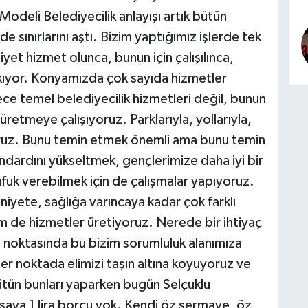
odeli Belediyecilik anlayışı artık bütün
de sınırlarını aştı. Bizim yaptığımız işlerde tek
iyet hizmet olunca, bunun için çalışılınca,
ıkıyor. Konyamızda çok sayıda hizmetler
ece temel belediyecilik hizmetleri değil, bunun
üretmeye çalışıyoruz. Parklarıyla, yollarıyla,
yoruz. Bunu temin etmek önemli ama bunu temin
ndardını yükseltmek, gençlerimize daha iyi bir
fuk verebilmek için de çalışmalar yapıyoruz.
iyete, sağlığa varıncaya kadar çok farklı
em de hizmetler üretiyoruz. Nerede bir ihtiyaç
t noktasında bu bizim sorumluluk alanımıza
er noktada elimizi taşın altına koyuyoruz ve
ütün bunları yaparken bugün Selçuklu
saya 1 lira borcu yok. Kendi öz sermaye, öz