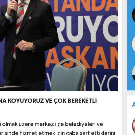
INA KOYUYORUZ VE ÇOK BEREKETLİ
A
 olmak üzere merkez ilçe belediyeleri ve
erisinde hizmet etmek için çaba sarf ettiklerini