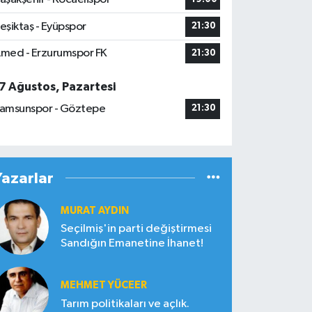
eşiktaş - Eyüpspor
21:30
med - Erzurumspor FK
21:30
7 Ağustos, Pazartesi
amsunspor - Göztepe
21:30
Yazarlar
MURAT AYDIN
Seçilmiş'in parti değiştirmesi
Sandığın Emanetine İhanet!
MEHMET YÜCEER
Tarım politikaları ve açlık.