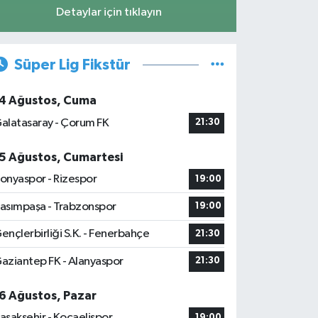
Detaylar için tıklayın
Süper Lig Fikstür
4 Ağustos, Cuma
alatasaray - Çorum FK
21:30
5 Ağustos, Cumartesi
onyaspor - Rizespor
19:00
asımpaşa - Trabzonspor
19:00
ençlerbirliği S.K. - Fenerbahçe
21:30
aziantep FK - Alanyaspor
21:30
6 Ağustos, Pazar
aşakşehir - Kocaelispor
19:00