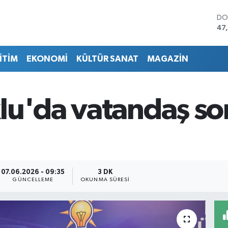
DO
47
EU
55
İTİM
EKONOMİ
KÜLTÜR SANAT
MAGAZİN
ST
64
GR
65
lu'da vatandaş so
Bİ
13
BI
64
07.06.2026 - 09:35
3 DK
GÜNCELLEME
OKUNMA SÜRESI