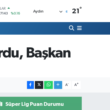
°
LAR
21
Aydın
,7143
%0.16
RO
,0317
%-0.02
ERLİN
,2463
%0.07
AM ALTIN
10.40
%0.45
rdu, Başkan
ST100
.799
%70
TCOIN
.225,61
%-0.63
-
+
A
A
Süper Lig Puan Durumu