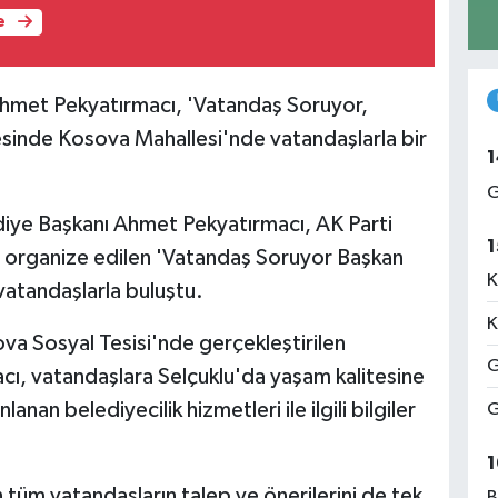
e
Ahmet Pekyatırmacı, 'Vatandaş Soruyor,
sinde Kosova Mahallesi'nde vatandaşlarla bir
1
G
iye Başkanı Ahmet Pekyatırmacı, AK Parti
1
n organize edilen 'Vatandaş Soruyor Başkan
K
atandaşlarla buluştu.
K
sova Sosyal Tesisi'nde gerçekleştirilen
G
, vatandaşlara Selçuklu'da yaşam kalitesine
anan belediyecilik hizmetleri ile ilgili bilgiler
G
1
tüm vatandaşların talep ve önerilerini de tek
B