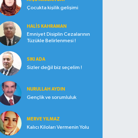
Çocukta kişilik gelişimi
HALIS KAHRAMAN
Emniyet Disiplin Cezalarının
Tüzükle Belirlenmesi !
SIKI ADA
Sizler değil biz seçelim !
NURULLAH AYDIN
Gençlik ve sorumluluk
MERVE YILMAZ
Kalıcı Kiloları Vermenin Yolu