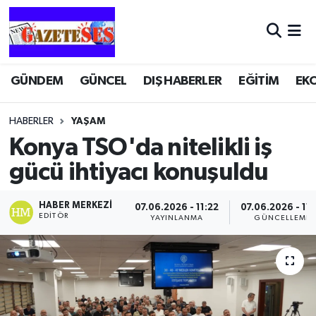
GÜNDEM
GÜNCEL
DIŞ HABERLER
EĞİTİM
EK
HABERLER
YAŞAM
Konya TSO'da nitelikli iş
gücü ihtiyacı konuşuldu
HABER MERKEZI
07.06.2026 - 11:22
07.06.2026 - 11:
EDITÖR
YAYINLANMA
GÜNCELLEME