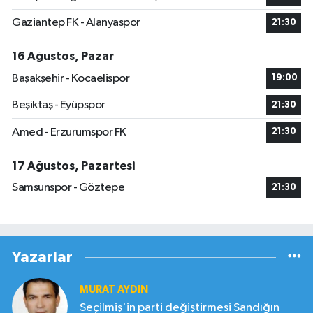
Gaziantep FK - Alanyaspor
21:30
16 Ağustos, Pazar
Başakşehir - Kocaelispor
19:00
Beşiktaş - Eyüpspor
21:30
Amed - Erzurumspor FK
21:30
17 Ağustos, Pazartesi
Samsunspor - Göztepe
21:30
Yazarlar
MURAT AYDIN
Seçilmiş'in parti değiştirmesi Sandığın