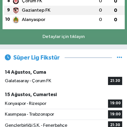
8
Çorum FK
0
0
9
Gaziantep FK
0
0
10
Alanyaspor
0
0
Detaylar için tıklayın
Süper Lig Fikstür
14 Ağustos, Cuma
Galatasaray - Çorum FK
21:30
15 Ağustos, Cumartesi
Konyaspor - Rizespor
19:00
Kasımpaşa - Trabzonspor
19:00
Gençlerbirliği S.K. - Fenerbahçe
21:30