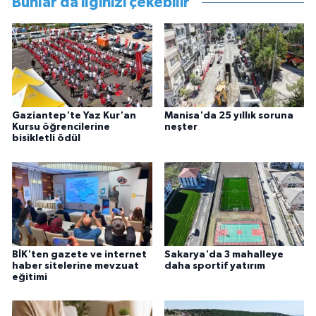
Bunlar da ilginizi çekebilir
Gaziantep'te Yaz Kur'an
Manisa'da 25 yıllık soruna
Kursu öğrencilerine
neşter
bisikletli ödül
BİK'ten gazete ve internet
Sakarya'da 3 mahalleye
haber sitelerine mevzuat
daha sportif yatırım
eğitimi