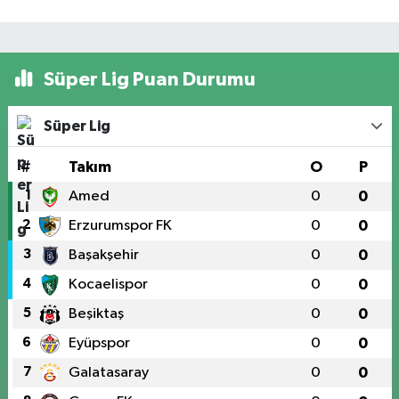
Süper Lig Puan Durumu
Süper Lig
#
Takım
O
P
1
Amed
0
0
2
Erzurumspor FK
0
0
3
Başakşehir
0
0
4
Kocaelispor
0
0
5
Beşiktaş
0
0
6
Eyüpspor
0
0
7
Galatasaray
0
0