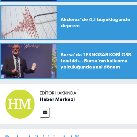
Akdeniz'de 4,1 büyüklüğünde
deprem
Bursa'da TEKNOSAB KOBİ OSB
tanıtıldı... Bursa'nın kalkınma
yolculuğunda yeni dönem
EDITÖR HAKKINDA
Haber Merkezi