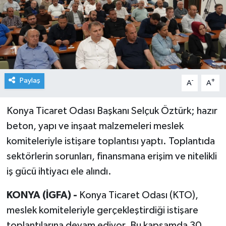
Paylaş
-
+
A
A
Konya Ticaret Odası Başkanı Selçuk Öztürk; hazır
beton, yapı ve inşaat malzemeleri meslek
komiteleriyle istişare toplantısı yaptı. Toplantıda
sektörlerin sorunları, finansmana erişim ve nitelikli
iş gücü ihtiyacı ele alındı.
KONYA (İGFA) -
Konya Ticaret Odası (KTO),
meslek komiteleriyle gerçekleştirdiği istişare
toplantılarına devam ediyor. Bu kapsamda 30.