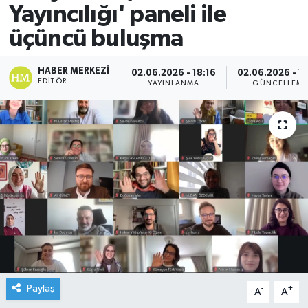
Yayıncılığı' paneli ile
üçüncü buluşma
HABER MERKEZI
02.06.2026 - 18:16
02.06.2026 - 1
EDITÖR
YAYINLANMA
GÜNCELLEM
Paylaş
-
+
A
A