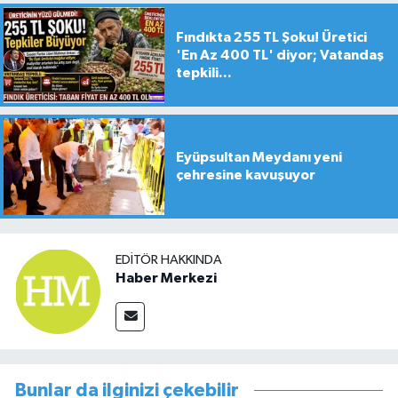
Fındıkta 255 TL Şoku! Üretici
'En Az 400 TL' diyor; Vatandaş
tepkili...
Eyüpsultan Meydanı yeni
çehresine kavuşuyor
EDITÖR HAKKINDA
Haber Merkezi
Bunlar da ilginizi çekebilir