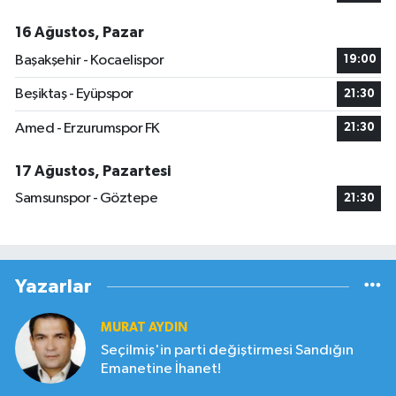
16 Ağustos, Pazar
Başakşehir - Kocaelispor
19:00
Beşiktaş - Eyüpspor
21:30
Amed - Erzurumspor FK
21:30
17 Ağustos, Pazartesi
Samsunspor - Göztepe
21:30
Yazarlar
MURAT AYDIN
Seçilmiş'in parti değiştirmesi Sandığın
Emanetine İhanet!