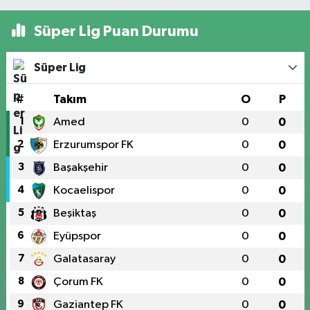
Süper Lig Puan Durumu
Süper Lig
#
Takım
O
P
1
Amed
0
0
2
Erzurumspor FK
0
0
3
Başakşehir
0
0
4
Kocaelispor
0
0
5
Beşiktaş
0
0
6
Eyüpspor
0
0
7
Galatasaray
0
0
8
Çorum FK
0
0
9
Gaziantep FK
0
0