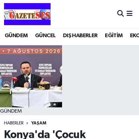
GÜNDEM
GÜNCEL
DIŞ HABERLER
EĞİTİM
EK
GÜNDEM
HABERLER
YAŞAM
Konya'da 'Çocuk