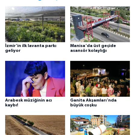
İzmir'in ilk lavanta parkı
Manisa'da üst geçide
geliyor
asansör kolaylığı
Arabesk müziğinin acı
Ganita Akşamları'nda
kaybı!
büyük coşku