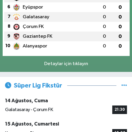
6
Eyüpspor
0
0
7
Galatasaray
0
0
8
Çorum FK
0
0
9
Gaziantep FK
0
0
10
Alanyaspor
0
0
Detaylar için tıklayın
Süper Lig Fikstür
14 Ağustos, Cuma
Galatasaray - Çorum FK
21:30
15 Ağustos, Cumartesi