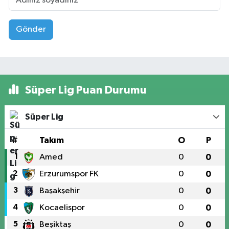
Gönder
Süper Lig Puan Durumu
Süper Lig
#
Takım
O
P
1
Amed
0
0
2
Erzurumspor FK
0
0
3
Başakşehir
0
0
4
Kocaelispor
0
0
5
Beşiktaş
0
0