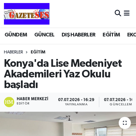
GÜNDEM
GÜNCEL
DIŞ HABERLER
EĞİTİM
EK
HABERLER
EĞİTİM
Konya'da Lise Medeniyet
Akademileri Yaz Okulu
başladı
HABER MERKEZI
07.07.2026 - 16:29
07.07.2026 - 16
EDITÖR
YAYINLANMA
GÜNCELLEME