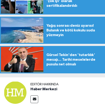
'çok iyi' olarak
sertifikalandırıldı
Yağış sonrası deniz uyarısı!
Bulanık ve kötü kokulu suda
yüzmeyin
Gürsel Tekin'den 'tutarlılık'
mesajı... Tarihi meselelerde
pusula net olmalı
EDITÖR HAKKINDA
Haber Merkezi