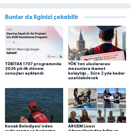
Bunlar da ilginizi çekebilir
TÜBİTAK 1707 programında
YÖK'ten uluslararası
2026 yılı ilk dönem
mezunlara ikamet
sonuçları açıklandı
kolaylığı... Süre 2 yıla kadar
uzatılabilecek
Konak Belediyesi'nden
ARGEM Lisesi
suda arama ve kurtarma
öğrencilerinden bilim ve