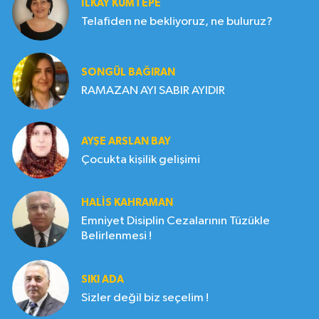
İLKAY KUMTEPE
Telafiden ne bekliyoruz, ne buluruz?
SONGÜL BAĞIRAN
RAMAZAN AYI SABIR AYIDIR
AYŞE ARSLAN BAY
Çocukta kişilik gelişimi
HALIS KAHRAMAN
Emniyet Disiplin Cezalarının Tüzükle
Belirlenmesi !
SIKI ADA
Sizler değil biz seçelim !