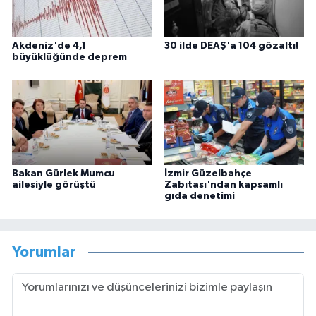
Akdeniz'de 4,1
30 ilde DEAŞ'a 104 gözaltı!
büyüklüğünde deprem
Bakan Gürlek Mumcu
İzmir Güzelbahçe
ailesiyle görüştü
Zabıtası'ndan kapsamlı
gıda denetimi
Yorumlar