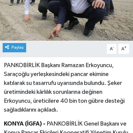
Paylaş
-
+
A
A
PANKOBİRLİK Başkanı Ramazan Erkoyuncu,
Saraçoğlu yerleşkesindeki pancar ekimine
katılarak su tasarrufu uyarısında bulundu. Şeker
üretimindeki kârlılık sorunlarına değinen
Erkoyuncu, üreticilere 40 bin ton gübre desteği
sağladıklarını açıkladı.
KONYA (İGFA) -
PANKOBİRLİK Genel Başkanı ve
Konya Pancar Ekicileri Kooperatifi Yönetim Kurulu