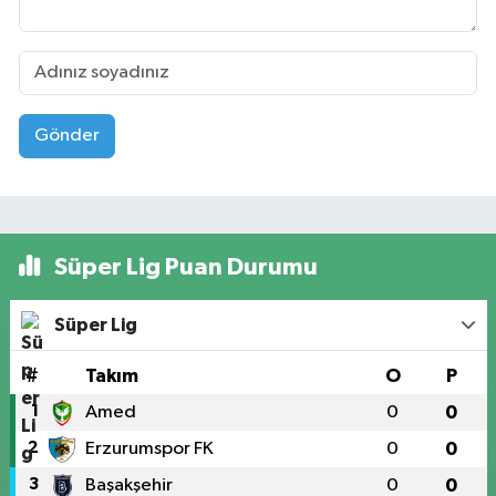
Gönder
Süper Lig Puan Durumu
Süper Lig
#
Takım
O
P
1
Amed
0
0
2
Erzurumspor FK
0
0
3
Başakşehir
0
0