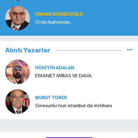
ORHAN KIVERLIOĞLU
Ordu bahsinde..
Alıntı Yazarlar
HÜSEYIN ADALAN
EMANET MİRAS VE DAVA
MURAT TOKER
Giresunlu’nun istanbul da imtihanı