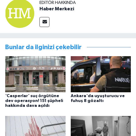
EDITÖR HAKKINDA
Haber Merkezi
Bunlar da ilginizi çekebilir
'Casperlar' suç örgütüne
Ankara'da uyuşturucu ve
dev operasyon! 151 şüpheli
fuhuş 8 gözaltı
hakkında dava açıldı