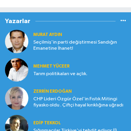
Yazarlar
MURAT AYDIN
Seçilmiş'in parti değiştirmesi Sandığın
Emanetine İhanet!
MEHMET YÜCEER
Tarım politikaları ve açlık.
ZERRIN ERDOĞAN
CHP Lideri Özgür Özel'in Fıstık Mitingi
fiyasko oldu . Çiftçi hayal kırıklığına uğradı
EDIP TEKKOL
Sığınmacılar Türkiye'yi tehdit ediyor (!)