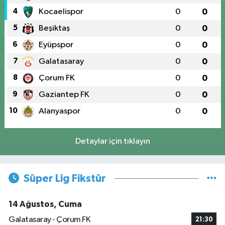
4
Kocaelispor
0
0
5
Beşiktaş
0
0
6
Eyüpspor
0
0
7
Galatasaray
0
0
8
Çorum FK
0
0
9
Gaziantep FK
0
0
10
Alanyaspor
0
0
Detaylar için tıklayın
Süper Lig Fikstür
14 Ağustos, Cuma
Galatasaray - Çorum FK
21:30