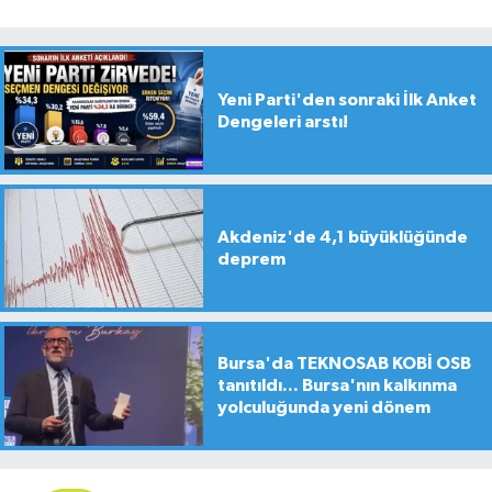
Yeni Parti'den sonraki İlk Anket
Dengeleri arstı!
Akdeniz'de 4,1 büyüklüğünde
deprem
Bursa'da TEKNOSAB KOBİ OSB
tanıtıldı... Bursa'nın kalkınma
yolculuğunda yeni dönem