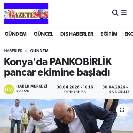
GÜNDEM
GÜNCEL
DIŞ HABERLER
EĞİTİM
EK
HABERLER
GÜNDEM
Konya'da PANKOBİRLİK
pancar ekimine başladı
HABER MERKEZI
30.04.2026 - 10:16
30.04.2026 - 1
EDITÖR
YAYINLANMA
GÜNCELLEM