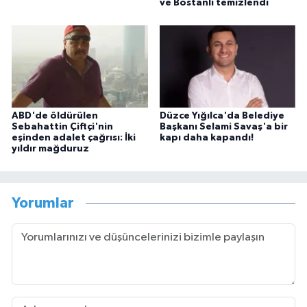
ve Bostanlı temizlendi
ABD'de öldürülen
Düzce Yığılca'da Belediye
Sebahattin Çiftçi'nin
Başkanı Selami Savaş'a bir
eşinden adalet çağrısı: İki
kapı daha kapandı!
yıldır mağduruz
Yorumlar