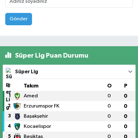
Gönder
Süper Lig Puan Durumu
Süper Lig
#
Takım
O
P
1
Amed
0
0
2
Erzurumspor FK
0
0
3
Başakşehir
0
0
4
Kocaelispor
0
0
5
Beşiktaş
0
0