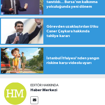
tanıtıldı... Bursa'nın kalkınma
yolculuğunda yeni dönem
Görevden uzaklaştırılan Utku
Caner Çaykara hakkında
tahliye kararı
İstanbul İtfaiyesi'nden yangın
riskine karşı videolu uyarı
EDITÖR HAKKINDA
Haber Merkezi