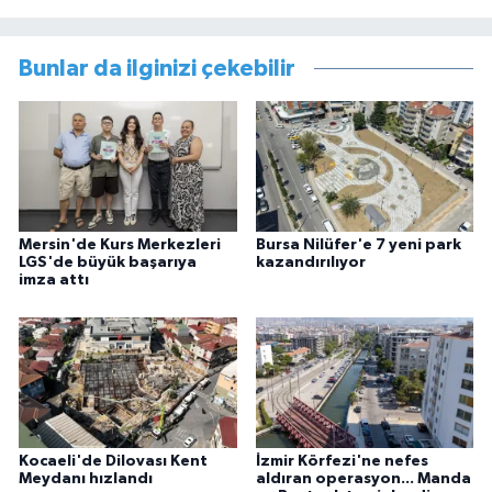
Bunlar da ilginizi çekebilir
Mersin'de Kurs Merkezleri
Bursa Nilüfer'e 7 yeni park
LGS'de büyük başarıya
kazandırılıyor
imza attı
Kocaeli'de Dilovası Kent
İzmir Körfezi'ne nefes
Meydanı hızlandı
aldıran operasyon... Manda