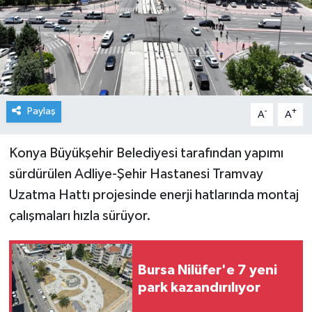
Paylaş
-
+
A
A
Konya Büyükşehir Belediyesi tarafından yapımı
sürdürülen Adliye-Şehir Hastanesi Tramvay
Uzatma Hattı projesinde enerji hatlarında montaj
çalışmaları hızla sürüyor.
Bursa Nilüfer'e 7 yeni
park kazandırılıyor