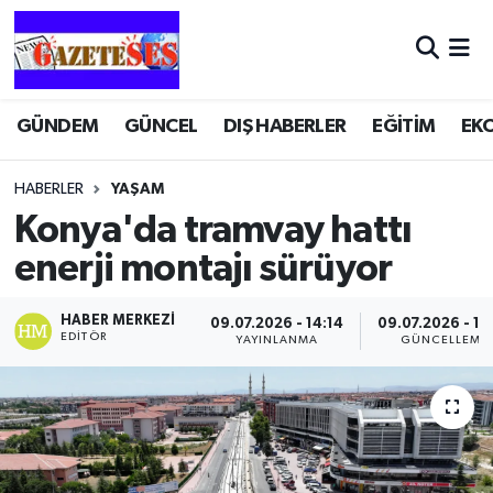
GÜNDEM
GÜNCEL
DIŞ HABERLER
EĞİTİM
EK
HABERLER
YAŞAM
Konya'da tramvay hattı
enerji montajı sürüyor
HABER MERKEZI
09.07.2026 - 14:14
09.07.2026 - 14
EDITÖR
YAYINLANMA
GÜNCELLEME