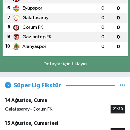
6
Eyüpspor
0
0
7
Galatasaray
0
0
8
Çorum FK
0
0
9
Gaziantep FK
0
0
10
Alanyaspor
0
0
Detaylar için tıklayın
Süper Lig Fikstür
14 Ağustos, Cuma
Galatasaray - Çorum FK
21:30
15 Ağustos, Cumartesi