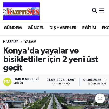
GÜNDEM
GÜNCEL
DIŞ HABERLER
EĞİTİM
EK
HABERLER
YAŞAM
Konya'da yayalar ve
bisikletliler için 2 yeni üst
geçit
HABER MERKEZI
01.06.2026 - 12:01
01.06.2026 - 12
EDITÖR
YAYINLANMA
GÜNCELLEME