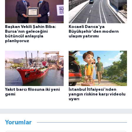
Başkan Vekili Şahin Biba:
Kocaeli Darıca'ya
Bursa'nın geleceğini
Büyükşehir'den modern
bütüncül anlayışla
ulaşım yatırımı
planlıyoruz
Yakıt barcı filosuna iki yeni
İstanbul İtfaiyesi'nden
gemi
yangın riskine karşı videolu
uyarı
Yorumlar