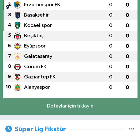
2
Erzurumspor FK
0
0
3
Başakşehir
0
0
4
Kocaelispor
0
0
5
Beşiktaş
0
0
6
Eyüpspor
0
0
7
Galatasaray
0
0
8
Çorum FK
0
0
9
Gaziantep FK
0
0
10
Alanyaspor
0
0
Detaylar için tıklayın
Süper Lig Fikstür