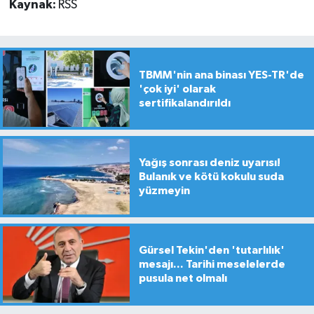
Kaynak:
RSS
TBMM'nin ana binası YES-TR'de
'çok iyi' olarak
sertifikalandırıldı
Yağış sonrası deniz uyarısı!
Bulanık ve kötü kokulu suda
yüzmeyin
Gürsel Tekin'den 'tutarlılık'
mesajı... Tarihi meselelerde
pusula net olmalı