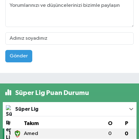
Gönder
Süper Lig Puan Durumu
Süper Lig
#
Takım
O
P
1
Amed
0
0