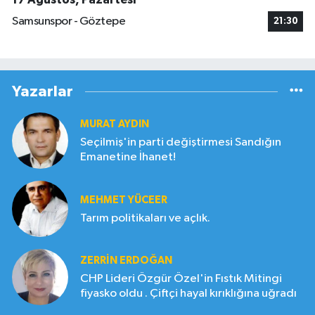
Samsunspor - Göztepe
21:30
Yazarlar
MURAT AYDIN
Seçilmiş'in parti değiştirmesi Sandığın
Emanetine İhanet!
MEHMET YÜCEER
Tarım politikaları ve açlık.
ZERRIN ERDOĞAN
CHP Lideri Özgür Özel'in Fıstık Mitingi
fiyasko oldu . Çiftçi hayal kırıklığına uğradı