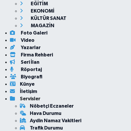
EĞİTİM
EKONOMİ
KÜLTÜR SANAT
MAGAZİN
Foto Galeri
Video
Yazarlar
Firma Rehberi
Seri İlan
Röportaj
Biyografi
Künye
İletişim
Servisler
Nöbetçi Eczaneler
Hava Durumu
Aydin Namaz Vakitleri
Trafik Durumu