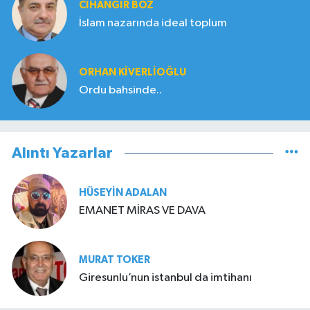
CIHANGIR BOZ
İslam nazarında ideal toplum
ORHAN KIVERLIOĞLU
Ordu bahsinde..
Alıntı Yazarlar
HÜSEYIN ADALAN
EMANET MİRAS VE DAVA
MURAT TOKER
Giresunlu’nun istanbul da imtihanı