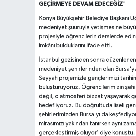
GEÇİRMEYE DEVAM EDECEĞİZ'
Konya Büyükşehir Belediye Başkanı Uğu
medeniyet şuuruyla yetişmesine büyü
projesiyle öğrencilerin derslerde edin
imkânı bulduklarını ifade etti.
İstanbul gezisinden sonra düzenlenen s
medeniyet şehirlerinden olan Bursa'ya
Seyyah projemizle gençlerimizi tarihi
buluşturuyoruz. Öğrencilerimizin şehi
değil, o atmosferi bizzat yaşayarak g
hedefliyoruz. Bu doğrultuda liseli gen
şehirlerimizden Bursa'yı da keşfediyor.
mirasımızı yakından tanırken aynı zam
gerçekleştirmiş oluyor' diye konuştu.