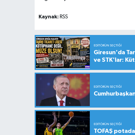
Kaynak:
RSS
EDITÖRÜN SEÇTIĞI
Giresun'da Tari
ve STK'lar: Kü
EDITÖRÜN SEÇTIĞI
Cumhurbaşkanı
EDITÖRÜN SEÇTIĞI
TOFAŞ potada 