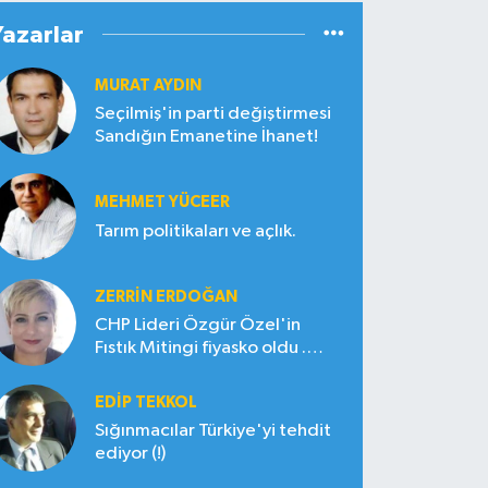
Yazarlar
MURAT AYDIN
Seçilmiş'in parti değiştirmesi
Sandığın Emanetine İhanet!
MEHMET YÜCEER
Tarım politikaları ve açlık.
ZERRIN ERDOĞAN
CHP Lideri Özgür Özel'in
Fıstık Mitingi fiyasko oldu .
Çiftçi hayal kırıklığına uğradı
EDIP TEKKOL
Sığınmacılar Türkiye'yi tehdit
ediyor (!)