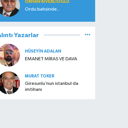
ORHAN KIVERLIOĞLU
Ordu bahsinde..
lıntı Yazarlar
HÜSEYIN ADALAN
EMANET MİRAS VE DAVA
MURAT TOKER
Giresunlu’nun istanbul da
imtihanı