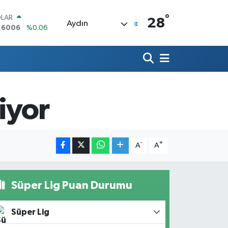
°
LAR
28
Aydın
,6006
%0.06
RO
,0250
%0.02
ERLİN
,2398
%0.2
AM ALTIN
13.94
%0.32
iyor
ST100
.799
%70
TCOIN
.643,95
%0.16
-
+
A
A
Süper Lig Puan Durumu
Süper Lig