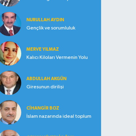
NURULLAH AYDIN
Gençlik ve sorumluluk
MERVE YILMAZ
Kalıcı Kiloları Vermenin Yolu
ABDULLAH AKGÜN
Giresunun dirilişi
CIHANGIR BOZ
İslam nazarında ideal toplum