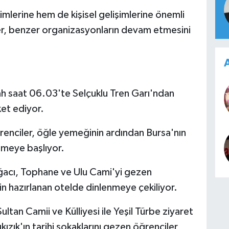
imlerine hem de kişisel gelişimlerine önemli
iler, benzer organizasyonların devam etmesini
A
h saat 06.03'te Selçuklu Tren Garı'ndan
ket ediyor.
enciler, öğle yemeğinin ardından Bursa'nın
etmeye başlıyor.
ğacı, Tophane ve Ulu Cami'yi gezen
in hazırlanan otelde dinlenmeye çekiliyor.
ltan Camii ve Külliyesi ile Yeşil Türbe ziyaret
zık'ın tarihi sokaklarını gezen öğrenciler,