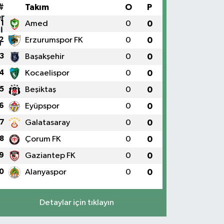
#
Takım
O
P
1
Amed
0
0
2
Erzurumspor FK
0
0
3
Başakşehir
0
0
4
Kocaelispor
0
0
5
Beşiktaş
0
0
6
Eyüpspor
0
0
7
Galatasaray
0
0
8
Çorum FK
0
0
9
Gaziantep FK
0
0
0
Alanyaspor
0
0
Detaylar için tıklayın