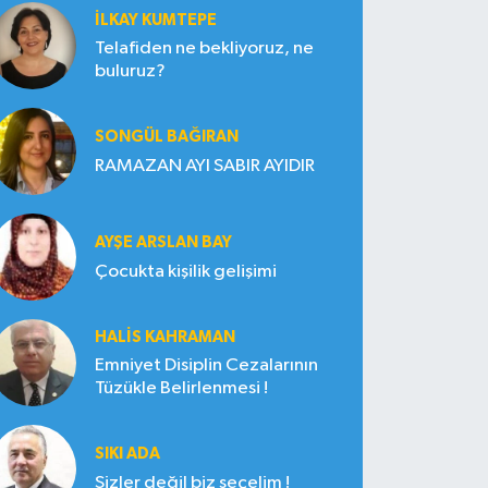
İLKAY KUMTEPE
Telafiden ne bekliyoruz, ne
buluruz?
SONGÜL BAĞIRAN
RAMAZAN AYI SABIR AYIDIR
AYŞE ARSLAN BAY
Çocukta kişilik gelişimi
HALIS KAHRAMAN
Emniyet Disiplin Cezalarının
Tüzükle Belirlenmesi !
SIKI ADA
Sizler değil biz seçelim !