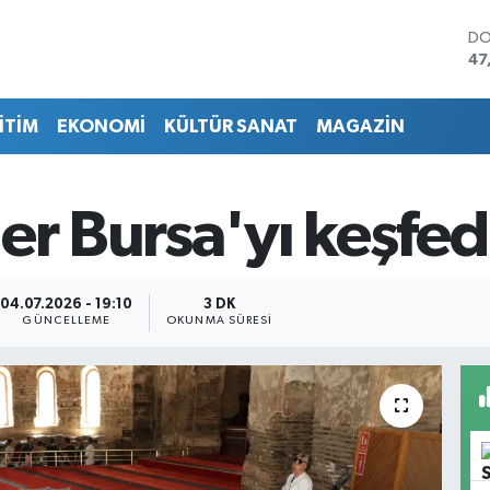
DO
47
EU
55
İTİM
EKONOMİ
KÜLTÜR SANAT
MAGAZİN
ST
64
GR
65
er Bursa'yı keşfed
Bİ
13
BI
64
04.07.2026 - 19:10
3 DK
GÜNCELLEME
OKUNMA SÜRESI