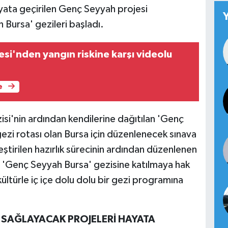
hayata geçirilen Genç Seyyah projesi
ursa' gezileri başladı.
yesi'nden yangın riskine karşı videolu
e
si'nin ardından kendilerine dağıtılan 'Genç
 gezi rotası olan Bursa için düzenlenecek sınava
eştirilen hazırlık sürecinin ardından düzenlenen
r, 'Genç Seyyah Bursa' gezisine katılmaya hak
ültürle iç içe dolu dolu bir gezi programına
I SAĞLAYACAK PROJELERİ HAYATA