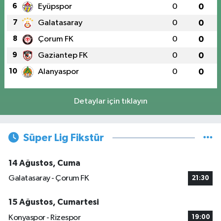
6
Eyüpspor
0
0
7
Galatasaray
0
0
8
Çorum FK
0
0
9
Gaziantep FK
0
0
10
Alanyaspor
0
0
Detaylar için tıklayın
Süper Lig Fikstür
14 Ağustos, Cuma
Galatasaray - Çorum FK
21:30
15 Ağustos, Cumartesi
Konyaspor - Rizespor
19:00