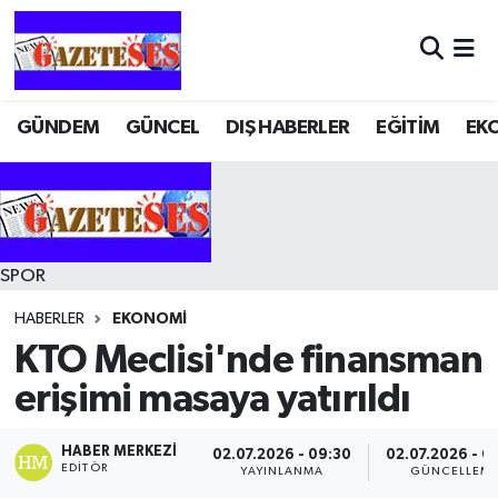
GÜNDEM
GÜNCEL
DIŞ HABERLER
EĞİTİM
EK
SPOR
HABERLER
EKONOMİ
KTO Meclisi'nde finansman
erişimi masaya yatırıldı
HABER MERKEZI
02.07.2026 - 09:30
02.07.2026 - 0
EDITÖR
YAYINLANMA
GÜNCELLEM