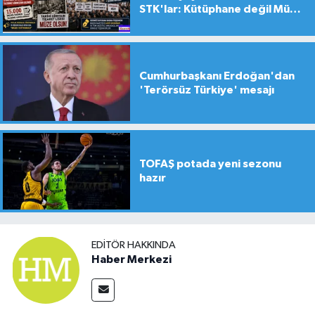
STK'lar: Kütüphane değil Müze
yapılsın!
Cumhurbaşkanı Erdoğan'dan
'Terörsüz Türkiye' mesajı
TOFAŞ potada yeni sezonu
hazır
EDITÖR HAKKINDA
Haber Merkezi