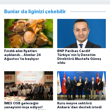
Bunlar da ilginizi çekebilir
Fındık alım fiyatları
BNP Paribas Cardif
açıklandı... Alımlar 24
Türkiye'nin İç Denetim
Ağustos'ta başlıyor
Direktörü Mustafa Güneş
oldu
İMES OSB geleceğin
Kuru meyve sektörü
sanayisini inşa ediyor!
Ankara'dan destek istedi