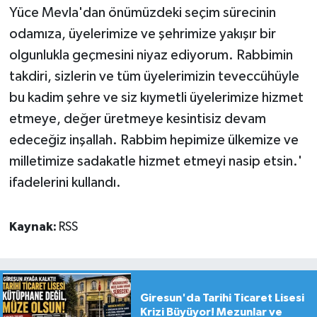
Yüce Mevla'dan önümüzdeki seçim sürecinin
odamıza, üyelerimize ve şehrimize yakışır bir
olgunlukla geçmesini niyaz ediyorum. Rabbimin
takdiri, sizlerin ve tüm üyelerimizin teveccühüyle
bu kadim şehre ve siz kıymetli üyelerimize hizmet
etmeye, değer üretmeye kesintisiz devam
edeceğiz inşallah. Rabbim hepimize ülkemize ve
milletimize sadakatle hizmet etmeyi nasip etsin.'
ifadelerini kullandı.
Kaynak:
RSS
Giresun'da Tarihi Ticaret Lisesi
Krizi Büyüyor! Mezunlar ve