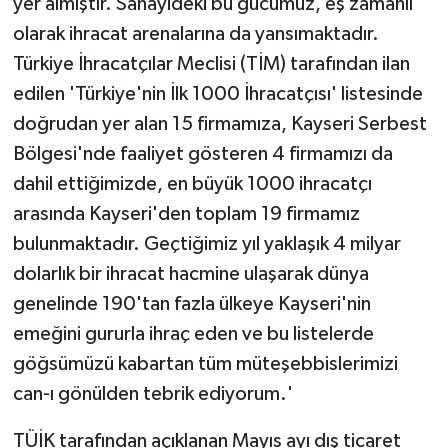
yer almıştır. Sanayideki bu gücümüz, eş zamanlı
olarak ihracat arenalarına da yansımaktadır.
Türkiye İhracatçılar Meclisi (TİM) tarafından ilan
edilen 'Türkiye'nin İlk 1000 İhracatçısı' listesinde
doğrudan yer alan 15 firmamıza, Kayseri Serbest
Bölgesi'nde faaliyet gösteren 4 firmamızı da
dahil ettiğimizde, en büyük 1000 ihracatçı
arasında Kayseri'den toplam 19 firmamız
bulunmaktadır. Geçtiğimiz yıl yaklaşık 4 milyar
dolarlık bir ihracat hacmine ulaşarak dünya
genelinde 190'tan fazla ülkeye Kayseri'nin
emeğini gururla ihraç eden ve bu listelerde
göğsümüzü kabartan tüm müteşebbislerimizi
can-ı gönülden tebrik ediyorum.'
TÜİK tarafından açıklanan Mayıs ayı dış ticaret