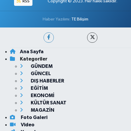
RSS
Copyright © 2023. Her hakkı saklıdır.
Haber Yazılımı:
TE Bilişim
Ana Sayfa
Kategoriler
GÜNDEM
GÜNCEL
DIŞ HABERLER
EĞİTİM
EKONOMİ
KÜLTÜR SANAT
MAGAZİN
Foto Galeri
Video