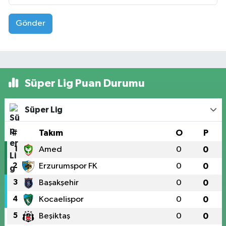
Gönder
Süper Lig Puan Durumu
Süper Lig
#
Takım
O
P
1
Amed
0
0
2
Erzurumspor FK
0
0
3
Başakşehir
0
0
4
Kocaelispor
0
0
5
Beşiktaş
0
0