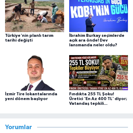
Türkiye'nin planlı tarım
İbrahim Burkay seçimlerde
tarihi değişti
açık ara önde! Dev
lansmanda neler oldu?
İzmir Tire lokantalarında
Fındıkta 255 TL Şoku!
yeni dönem başlıyor
Üretici 'En Az 400 TL' diyor;
Vatandaş tepkili...
Yorumlar