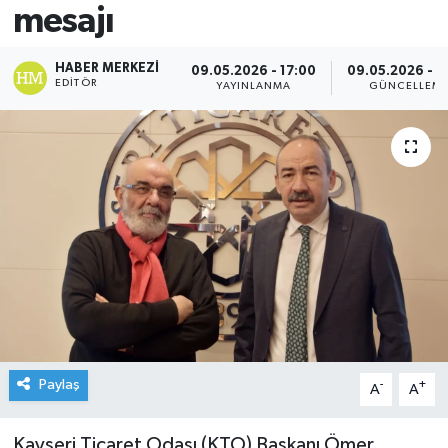
mesajı
HABER MERKEZI
09.05.2026 - 17:00
09.05.2026 - 1
EDITÖR
YAYINLANMA
GÜNCELLEM
Paylaş
-
+
A
A
Kayseri Ticaret Odası (KTO) Başkanı Ömer