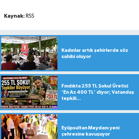
Kaynak:
RSS
Kadınlar artık şehirlerde söz
sahibi oluyor
Fındıkta 255 TL Şoku! Üretici
'En Az 400 TL' diyor; Vatandaş
tepkili...
Eyüpsultan Meydanı yeni
çehresine kavuşuyor