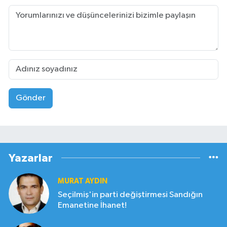
Gönder
Yazarlar
MURAT AYDIN
Seçilmiş'in parti değiştirmesi Sandığın
Emanetine İhanet!