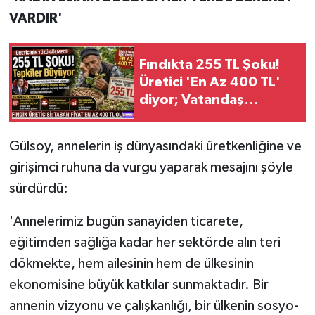
VARDIR'
Fındıkta 255 TL Şoku!
Üretici 'En Az 400 TL'
diyor; Vatandaş
tepkili...
Gülsoy, annelerin iş dünyasındaki üretkenliğine ve
girişimci ruhuna da vurgu yaparak mesajını şöyle
sürdürdü:
'Annelerimiz bugün sanayiden ticarete,
eğitimden sağlığa kadar her sektörde alın teri
dökmekte, hem ailesinin hem de ülkesinin
ekonomisine büyük katkılar sunmaktadır. Bir
annenin vizyonu ve çalışkanlığı, bir ülkenin sosyo-