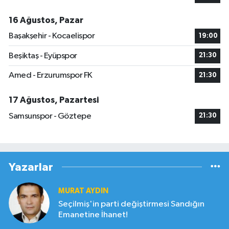
16 Ağustos, Pazar
Başakşehir - Kocaelispor
19:00
Beşiktaş - Eyüpspor
21:30
Amed - Erzurumspor FK
21:30
17 Ağustos, Pazartesi
Samsunspor - Göztepe
21:30
Yazarlar
MURAT AYDIN
Seçilmiş'in parti değiştirmesi Sandığın
Emanetine İhanet!