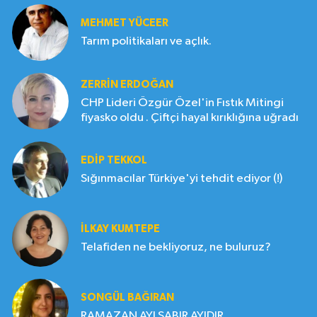
MEHMET YÜCEER
Tarım politikaları ve açlık.
ZERRIN ERDOĞAN
CHP Lideri Özgür Özel'in Fıstık Mitingi
fiyasko oldu . Çiftçi hayal kırıklığına uğradı
EDIP TEKKOL
Sığınmacılar Türkiye'yi tehdit ediyor (!)
İLKAY KUMTEPE
Telafiden ne bekliyoruz, ne buluruz?
SONGÜL BAĞIRAN
RAMAZAN AYI SABIR AYIDIR