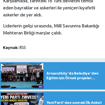
Karşılamada, tarihteki 16 Türk devletini temsil
eden bayraklar ve askerleri ile yeniçeri kıyafetli
askerler de yer aldı.
Liderlerin gelişi sırasında, Millî Savunma Bakanlığı
Mehteran Birliği marşlar çaldı.
Kaynak:
RSS
Arnavutköy'da Belediye'den
Eğitim için Örnek projeler...
Yeni Parti'den sonraki İlk Anket