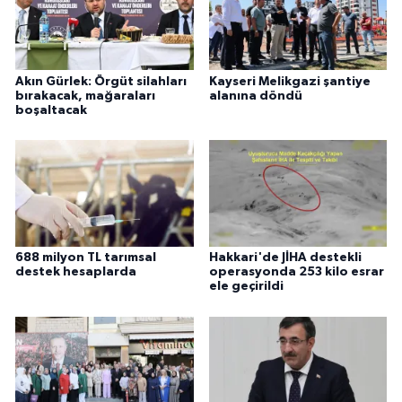
Akın Gürlek: Örgüt silahları
Kayseri Melikgazi şantiye
bırakacak, mağaraları
alanına döndü
boşaltacak
688 milyon TL tarımsal
Hakkari'de JİHA destekli
destek hesaplarda
operasyonda 253 kilo esrar
ele geçirildi