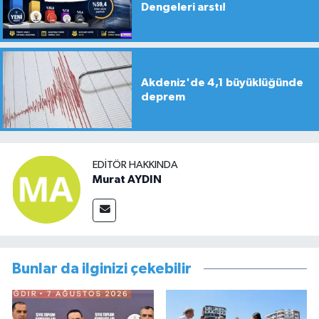
Dengeleri arstı!
Akdeniz'de 4,1 büyüklüğünde
deprem
EDITÖR HAKKINDA
Murat AYDIN
Bunlar da ilginizi çekebilir