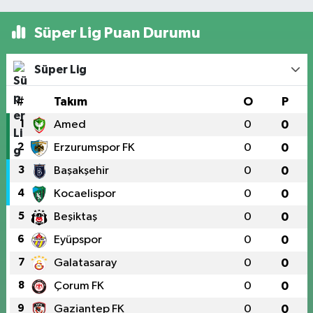
Süper Lig Puan Durumu
Süper Lig
#
Takım
O
P
1
Amed
0
0
2
Erzurumspor FK
0
0
3
Başakşehir
0
0
4
Kocaelispor
0
0
5
Beşiktaş
0
0
6
Eyüpspor
0
0
7
Galatasaray
0
0
8
Çorum FK
0
0
9
Gaziantep FK
0
0