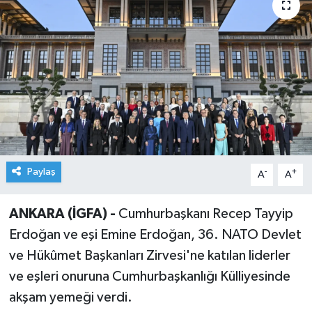
Paylaş
-
+
A
A
ANKARA (İGFA) -
Cumhurbaşkanı Recep Tayyip
Erdoğan ve eşi Emine Erdoğan, 36. NATO Devlet
ve Hükûmet Başkanları Zirvesi'ne katılan liderler
ve eşleri onuruna Cumhurbaşkanlığı Külliyesinde
akşam yemeği verdi.