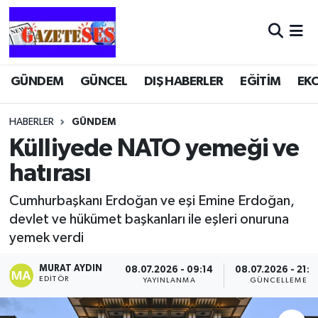
GÜNDEM
GÜNCEL
DIŞ HABERLER
EĞİTİM
EK
HABERLER
GÜNDEM
Külliyede NATO yemeği ve
hatırası
Cumhurbaşkanı Erdoğan ve eşi Emine Erdoğan,
devlet ve hükümet başkanları ile eşleri onuruna
yemek verdi
MURAT AYDIN
08.07.2026 - 09:14
08.07.2026 - 21:5
EDITÖR
YAYINLANMA
GÜNCELLEME