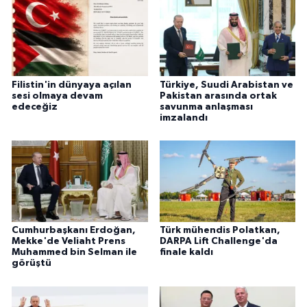
Filistin'in dünyaya açılan
Türkiye, Suudi Arabistan ve
sesi olmaya devam
Pakistan arasında ortak
edeceğiz
savunma anlaşması
imzalandı
Cumhurbaşkanı Erdoğan,
Türk mühendis Polatkan,
Mekke'de Veliaht Prens
DARPA Lift Challenge'da
Muhammed bin Selman ile
finale kaldı
görüştü