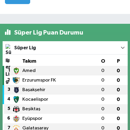
Süper Lig Puan Durumu
Süper Lig
#
Takım
O
P
1
Amed
0
0
2
Erzurumspor FK
0
0
3
Başakşehir
0
0
4
Kocaelispor
0
0
5
Beşiktaş
0
0
6
Eyüpspor
0
0
7
Galatasaray
0
0