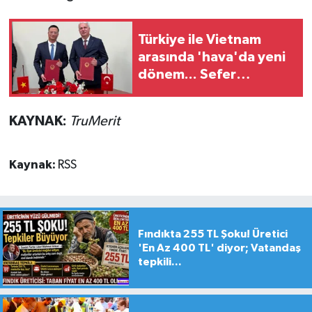
Türkiye ile Vietnam
arasında 'hava'da yeni
dönem... Sefer
kapasitesi artırıldı
KAYNAK:
TruMerit
Kaynak:
RSS
Fındıkta 255 TL Şoku! Üretici
'En Az 400 TL' diyor; Vatandaş
tepkili...