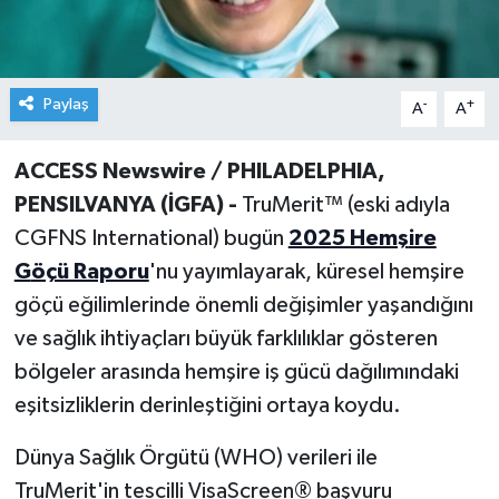
Paylaş
-
+
A
A
ACCESS Newswire / PHILADELPHIA,
PENSILVANYA
(İGFA) -
TruMerit™ (eski adıyla
CGFNS International) bugün
2025 Hemş
ire
G
öçü Raporu
'nu yayımlayarak, küresel hemşire
göçü eğilimlerinde önemli değişimler yaşandığını
ve sağlık ihtiyaçları büyük farklılıklar gösteren
bölgeler arasında hemşire iş gücü dağılımındaki
eşitsizliklerin derinleştiğini ortaya koydu.
Dünya Sağlık Örgütü (WHO) verileri ile
TruMerit'in tescilli VisaScreen® başvuru