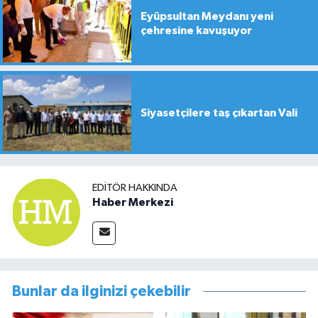
Eyüpsultan Meydanı yeni
çehresine kavuşuyor
Siyasetçilere taş çıkartan Vali
EDITÖR HAKKINDA
Haber Merkezi
Bunlar da ilginizi çekebilir