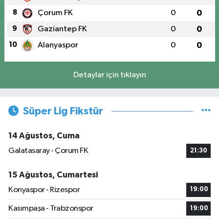
8
Çorum FK
0
0
9
Gaziantep FK
0
0
10
Alanyaspor
0
0
Detaylar için tıklayın
Süper Lig Fikstür
14 Ağustos, Cuma
Galatasaray - Çorum FK
21:30
15 Ağustos, Cumartesi
Konyaspor - Rizespor
19:00
Kasımpaşa - Trabzonspor
19:00