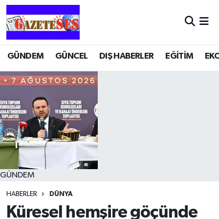
GÜNDEM
GÜNCEL
DIŞ HABERLER
EĞİTİM
EK
GÜNDEM
HABERLER
DÜNYA
Küresel hemşire göçünde