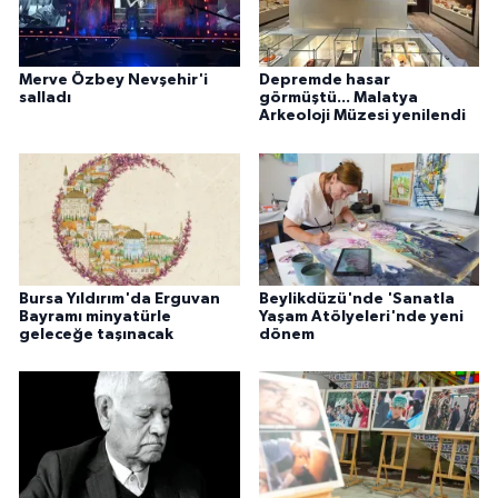
Merve Özbey Nevşehir'i
Depremde hasar
salladı
görmüştü... Malatya
Arkeoloji Müzesi yenilendi
Bursa Yıldırım'da Erguvan
Beylikdüzü'nde 'Sanatla
Bayramı minyatürle
Yaşam Atölyeleri'nde yeni
geleceğe taşınacak
dönem