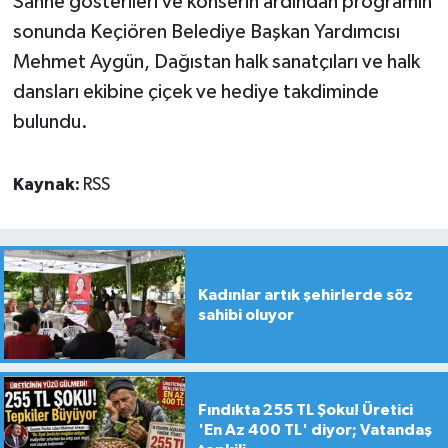
Sahne gösterileri ve konserin ardından programın
sonunda Keçiören Belediye Başkan Yardımcısı
Mehmet Aygün, Dağıstan halk sanatçıları ve halk
dansları ekibine çiçek ve hediye takdiminde
bulundu.
Kaynak:
RSS
Kadınlar artık şehirlerde söz
sahibi oluyor
Fındıkta 255 TL Şoku! Üretici
'En Az 400 TL' diyor; Vatandaş