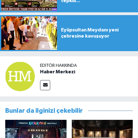
tepkili...
Eyüpsultan Meydanı yeni
çehresine kavuşuyor
EDITÖR HAKKINDA
Haber Merkezi
Bunlar da ilginizi çekebilir