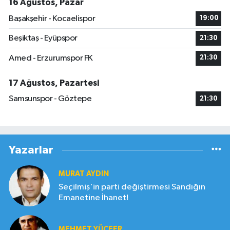
16 Ağustos, Pazar
Başakşehir - Kocaelispor
19:00
Beşiktaş - Eyüpspor
21:30
Amed - Erzurumspor FK
21:30
17 Ağustos, Pazartesi
Samsunspor - Göztepe
21:30
Yazarlar
MURAT AYDIN
Seçilmiş'in parti değiştirmesi Sandığın
Emanetine İhanet!
MEHMET YÜCEER