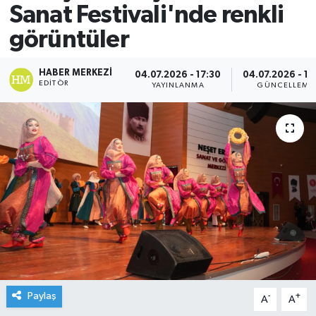
Sanat Festivali'nde renkli
görüntüler
HABER MERKEZI
04.07.2026 - 17:30
04.07.2026 - 17
EDITÖR
YAYINLANMA
GÜNCELLEME
Paylaş
-
+
A
A