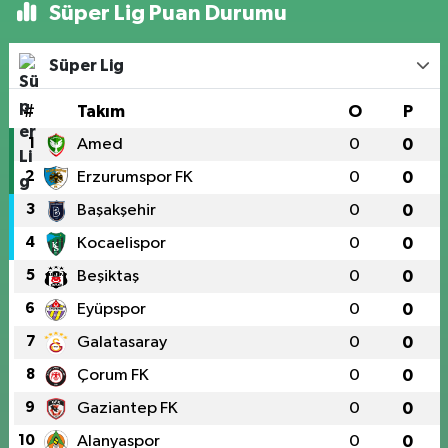
Süper Lig Puan Durumu
Süper Lig
#
Takım
O
P
1
Amed
0
0
2
Erzurumspor FK
0
0
3
Başakşehir
0
0
4
Kocaelispor
0
0
5
Beşiktaş
0
0
6
Eyüpspor
0
0
7
Galatasaray
0
0
8
Çorum FK
0
0
9
Gaziantep FK
0
0
10
Alanyaspor
0
0