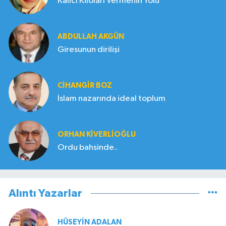
Kalıcı Kiloları Vermenin Yolu
ABDULLAH AKGÜN
Giresunun dirilişi
CIHANGIR BOZ
İslam nazarında ideal toplum
ORHAN KIVERLIOĞLU
Ordu bahsinde..
Alıntı Yazarlar
HÜSEYIN ADALAN