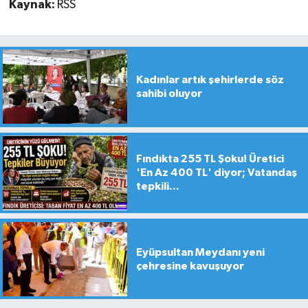
Kaynak:
RSS
Kadınlar artık şehirlerde söz
sahibi oluyor
Fındıkta 255 TL Şoku! Üretici
'En Az 400 TL' diyor; Vatandaş
tepkili...
Eyüpsultan Meydanı yeni
çehresine kavuşuyor