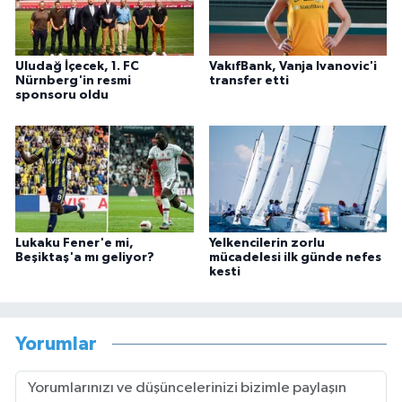
Uludağ İçecek, 1. FC
VakıfBank, Vanja Ivanovic'i
Nürnberg'in resmi
transfer etti
sponsoru oldu
Lukaku Fener'e mi,
Yelkencilerin zorlu
Beşiktaş'a mı geliyor?
mücadelesi ilk günde nefes
kesti
Yorumlar