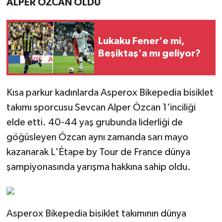
ALPER ÖZCAN OLDU
Lukaku Fener'e mi,
Beşiktaş'a mı geliyor?
Kısa parkur kadınlarda Asperox Bikepedia bisiklet
takımı sporcusu Sevcan Alper Özcan 1'inciliği
elde etti. 40-44 yaş grubunda liderliği de
göğüsleyen Özcan aynı zamanda sarı mayo
kazanarak L'Étape by Tour de France dünya
şampiyonasında yarışma hakkına sahip oldu.
Asperox Bikepedia bisiklet takımının dünya