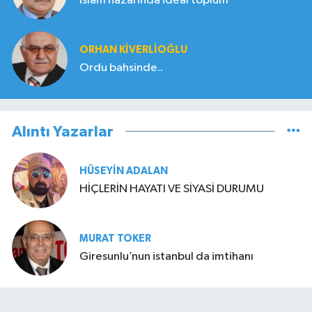
İslam nazarında ideal toplum
ORHAN KIVERLIOĞLU
Ordu bahsinde..
Alıntı Yazarlar
HÜSEYIN ADALAN
HİÇLERİN HAYATI VE SİYASİ DURUMU
MURAT TOKER
Giresunlu’nun istanbul da imtihanı