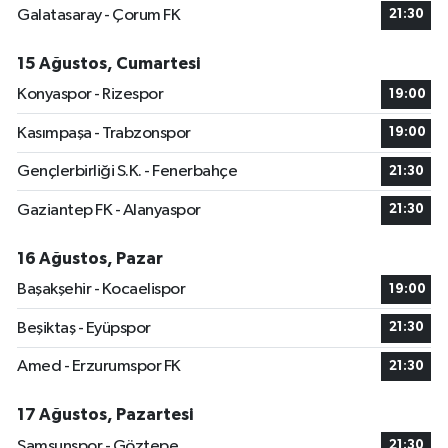
Galatasaray - Çorum FK
21:30
15 Ağustos, Cumartesi
Konyaspor - Rizespor
19:00
Kasımpaşa - Trabzonspor
19:00
Gençlerbirliği S.K. - Fenerbahçe
21:30
Gaziantep FK - Alanyaspor
21:30
16 Ağustos, Pazar
Başakşehir - Kocaelispor
19:00
Beşiktaş - Eyüpspor
21:30
Amed - Erzurumspor FK
21:30
17 Ağustos, Pazartesi
Samsunspor - Göztepe
21:30