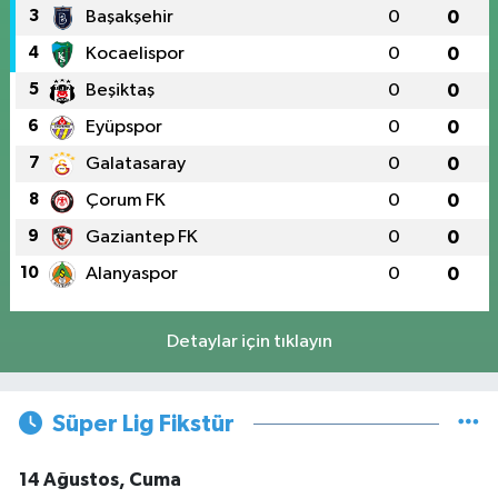
3
Başakşehir
0
0
4
Kocaelispor
0
0
5
Beşiktaş
0
0
6
Eyüpspor
0
0
7
Galatasaray
0
0
8
Çorum FK
0
0
9
Gaziantep FK
0
0
10
Alanyaspor
0
0
Detaylar için tıklayın
Süper Lig Fikstür
14 Ağustos, Cuma