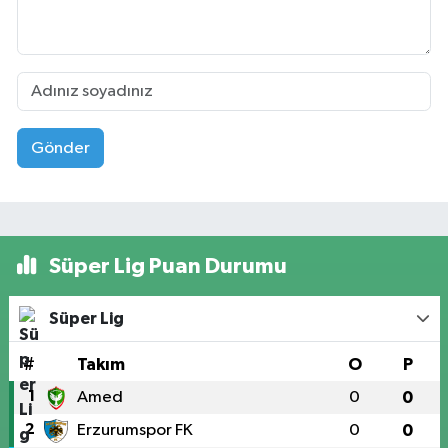
Gönder
Süper Lig Puan Durumu
Süper Lig
#
Takım
O
P
1
Amed
0
0
2
Erzurumspor FK
0
0