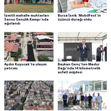
İzmitli mahalle muhtarları
Bursa İznik 'MobilFest'in
Sarısu Gençlik Kampı'nda
üçüncü durağı oldu
ağırlandı
Aydın Kuyucak'ta ulaşım
Başkan Genç'ten Madur
yatırımı
Dağı'nda 14 kilometrelik
asfalt müjdesi