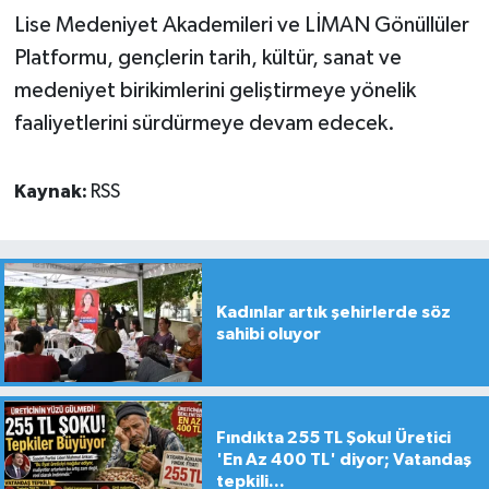
Lise Medeniyet Akademileri ve LİMAN Gönüllüler
Platformu, gençlerin tarih, kültür, sanat ve
medeniyet birikimlerini geliştirmeye yönelik
faaliyetlerini sürdürmeye devam edecek.
Kaynak:
RSS
Kadınlar artık şehirlerde söz
sahibi oluyor
Fındıkta 255 TL Şoku! Üretici
'En Az 400 TL' diyor; Vatandaş
tepkili...