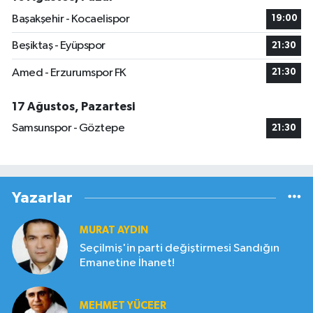
Başakşehir - Kocaelispor
19:00
Beşiktaş - Eyüpspor
21:30
Amed - Erzurumspor FK
21:30
17 Ağustos, Pazartesi
Samsunspor - Göztepe
21:30
Yazarlar
MURAT AYDIN
Seçilmiş'in parti değiştirmesi Sandığın
Emanetine İhanet!
MEHMET YÜCEER