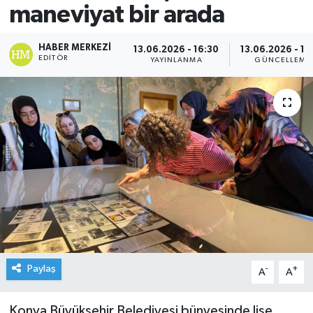
maneviyat bir arada
HABER MERKEZI
13.06.2026 - 16:30
13.06.2026 - 16
EDITÖR
YAYINLANMA
GÜNCELLEME
Paylaş
-
+
A
A
Konya Büyükşehir Belediyesi bünyesinde lise