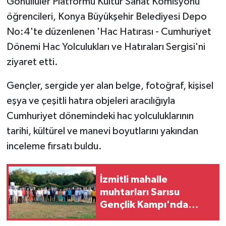
Gönüllüler Platformu Kültür Sanat Komisyonu
öğrencileri, Konya Büyükşehir Belediyesi Depo
No:4'te düzenlenen 'Hac Hatırası - Cumhuriyet
Dönemi Hac Yolculukları ve Hatıraları Sergisi'ni
ziyaret etti.
Gençler, sergide yer alan belge, fotoğraf, kişisel
eşya ve çeşitli hatıra objeleri aracılığıyla
Cumhuriyet dönemindeki hac yolculuklarının
tarihi, kültürel ve manevi boyutlarını yakından
inceleme fırsatı buldu.
İzmitli mahalle
muhtarları Sarısu
Gençlik Kampı'nda
ağırlandı