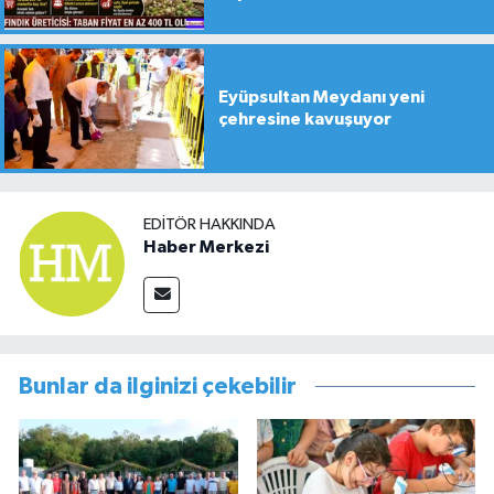
Eyüpsultan Meydanı yeni
çehresine kavuşuyor
EDITÖR HAKKINDA
Haber Merkezi
Bunlar da ilginizi çekebilir