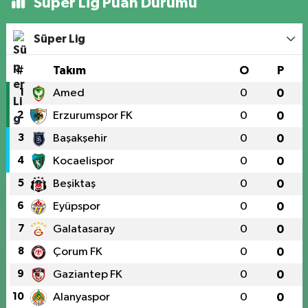
Süper Lig Puan Durumu
Süper Lig
#
Takım
O
P
1
Amed
0
0
2
Erzurumspor FK
0
0
3
Başakşehir
0
0
4
Kocaelispor
0
0
5
Beşiktaş
0
0
6
Eyüpspor
0
0
7
Galatasaray
0
0
8
Çorum FK
0
0
9
Gaziantep FK
0
0
10
Alanyaspor
0
0