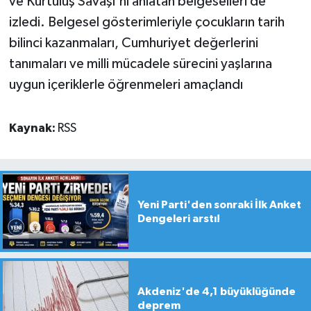
ve Kurtuluş Savaşı'nı anlatan belgeselleri de
izledi. Belgesel gösterimleriyle çocukların tarih
bilinci kazanmaları, Cumhuriyet değerlerini
tanımaları ve milli mücadele sürecini yaşlarına
uygun içeriklerle öğrenmeleri amaçlandı
Kaynak:
RSS
Yeni Parti'den sonraki İlk Anket
Dengeleri arstı!
Akdeniz'de 4,1 büyüklüğünde
deprem