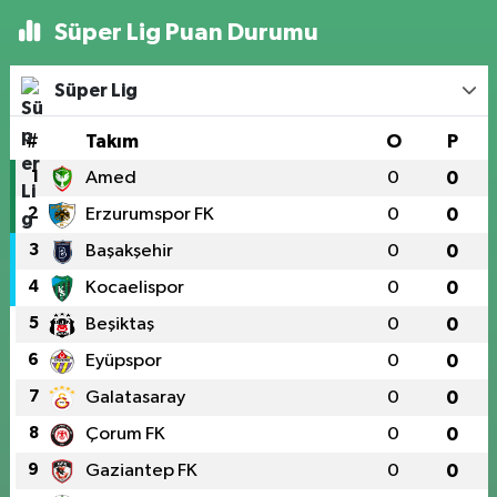
Süper Lig Puan Durumu
Süper Lig
#
Takım
O
P
1
Amed
0
0
2
Erzurumspor FK
0
0
3
Başakşehir
0
0
4
Kocaelispor
0
0
5
Beşiktaş
0
0
6
Eyüpspor
0
0
7
Galatasaray
0
0
8
Çorum FK
0
0
9
Gaziantep FK
0
0