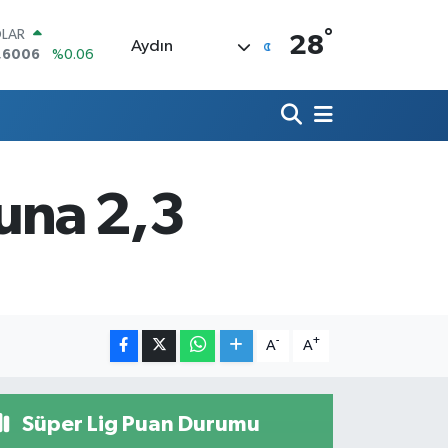
°
LAR
28
Aydın
,6006
%0.06
RO
,0250
%0.02
ERLİN
,2398
%0.2
AM ALTIN
13.94
%0.32
suna 2,3
ST100
.799
%70
TCOIN
.643,95
%0.16
-
+
A
A
Süper Lig Puan Durumu