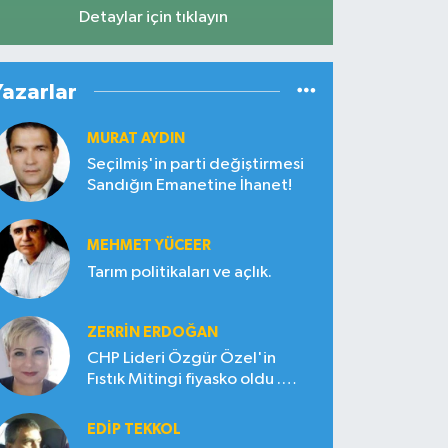
Detaylar için tıklayın
Yazarlar
MURAT AYDIN
Seçilmiş'in parti değiştirmesi
Sandığın Emanetine İhanet!
MEHMET YÜCEER
Tarım politikaları ve açlık.
ZERRIN ERDOĞAN
CHP Lideri Özgür Özel'in
Fıstık Mitingi fiyasko oldu .
Çiftçi hayal kırıklığına uğradı
EDIP TEKKOL