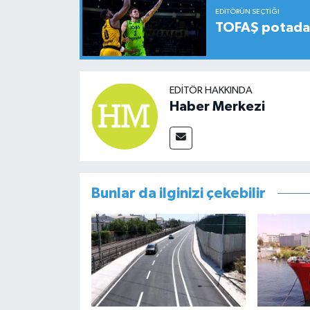
EDITÖRÜN SEÇTIĞI
TOFAŞ potada 
EDITÖR HAKKINDA
Haber Merkezi
Bunlar da ilginizi çekebilir