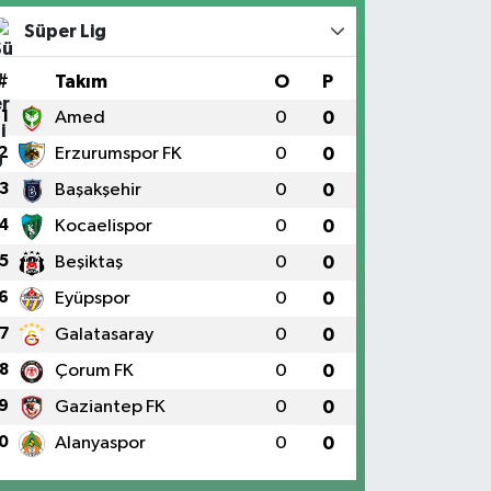
Süper Lig
#
Takım
O
P
1
Amed
0
0
2
Erzurumspor FK
0
0
3
Başakşehir
0
0
4
Kocaelispor
0
0
5
Beşiktaş
0
0
6
Eyüpspor
0
0
7
Galatasaray
0
0
8
Çorum FK
0
0
9
Gaziantep FK
0
0
0
Alanyaspor
0
0