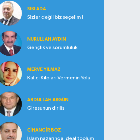
SIKI ADA
Sizler değil biz seçelim !
NURULLAH AYDIN
Gençlik ve sorumluluk
MERVE YILMAZ
Kalıcı Kiloları Vermenin Yolu
ABDULLAH AKGÜN
Giresunun dirilişi
CIHANGIR BOZ
İslam nazarında ideal toplum