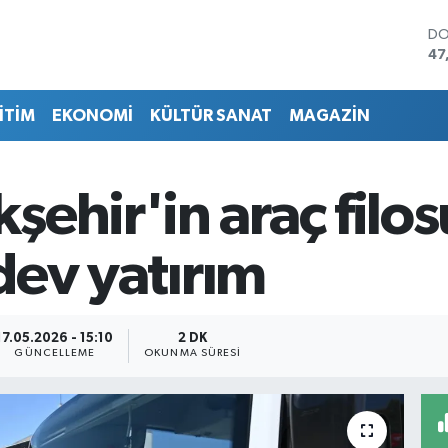
DO
47
EU
55
İTİM
EKONOMİ
KÜLTÜR SANAT
MAGAZİN
ST
64
GR
65
ehir'in araç filo
Bİ
13
BI
 dev yatırım
64
17.05.2026 - 15:10
2 DK
GÜNCELLEME
OKUNMA SÜRESI