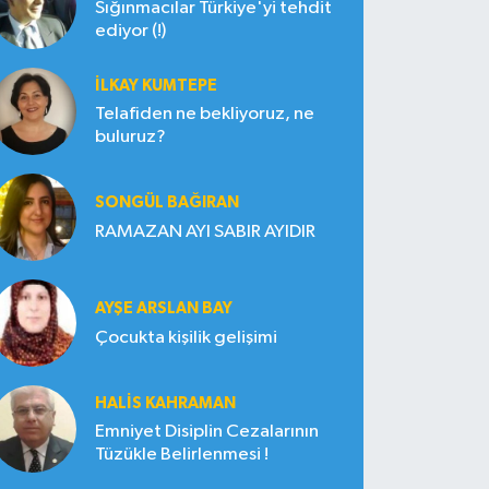
Sığınmacılar Türkiye'yi tehdit
ediyor (!)
İLKAY KUMTEPE
Telafiden ne bekliyoruz, ne
buluruz?
SONGÜL BAĞIRAN
RAMAZAN AYI SABIR AYIDIR
AYŞE ARSLAN BAY
Çocukta kişilik gelişimi
HALIS KAHRAMAN
Emniyet Disiplin Cezalarının
Tüzükle Belirlenmesi !