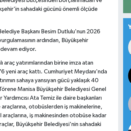
ir Belediyesi bütçesinden borçlanmadan ve
ükşehir'in sahadaki gücünü önemli ölçüde
Belediye Başkanı Besim Dutlulu'nun 2026
nı vurgulamasının ardından, Büyükşehir
n devam ediyor.
 araç yatırımlarından birine imza atan
376 yeni araç kattı. Cumhuriyet Meydanı'nda
ırımın sahaya yansıyan gücü yaklaşık 40
. Törene Manisa Büyükşehir Belediyesi Genel
 Yardımcısı Ata Temiz ile daire başkanları
 araçlarına, otobüslerden iş makinelerine,
il araçlarına, iş makinesinden otobüse kadar
açlar, Büyükşehir Belediyesi'nin sahadaki