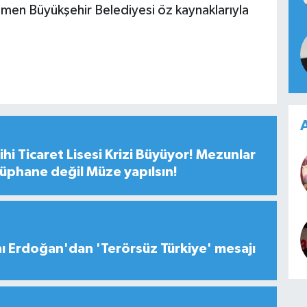
men Büyükşehir Belediyesi öz kaynaklarıyla
A
hi Ticaret Lisesi Krizi Büyüyor! Mezunlar
tüphane değil Müze yapılsın!
 Erdoğan'dan 'Terörsüz Türkiye' mesajı