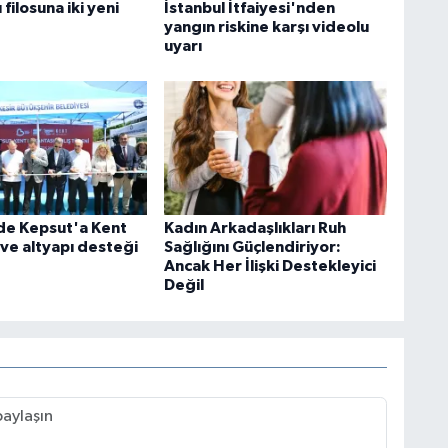
 filosuna iki yeni
İstanbul İtfaiyesi'nden
yangın riskine karşı videolu
uyarı
'de Kepsut'a Kent
Kadın Arkadaşlıkları Ruh
 ve altyapı desteği
Sağlığını Güçlendiriyor:
Ancak Her İlişki Destekleyici
Değil