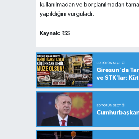
kullanılmadan ve borçlanılmadan tama
yapıldığını vurguladı.
Kaynak:
RSS
EDITÖRÜN SEÇTIĞI
Giresun'da Tari
ve STK'lar: Kü
EDITÖRÜN SEÇTIĞI
Cumhurbaşkanı