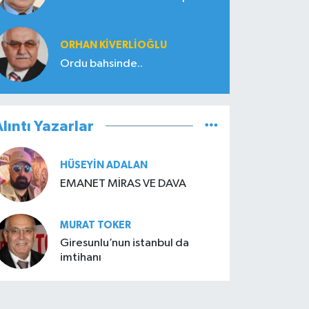
ORHAN KIVERLIOĞLU
Ordu bahsinde..
lıntı Yazarlar
HÜSEYIN ADALAN
EMANET MİRAS VE DAVA
MURAT TOKER
Giresunlu’nun istanbul da
imtihanı