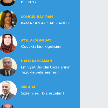
buluruz?
SONGÜL BAĞIRAN
RAMAZAN AYI SABIR AYIDIR
AYŞE ARSLAN BAY
Çocukta kişilik gelişimi
HALIS KAHRAMAN
Emniyet Disiplin Cezalarının
Tüzükle Belirlenmesi !
SIKI ADA
Sizler değil biz seçelim !