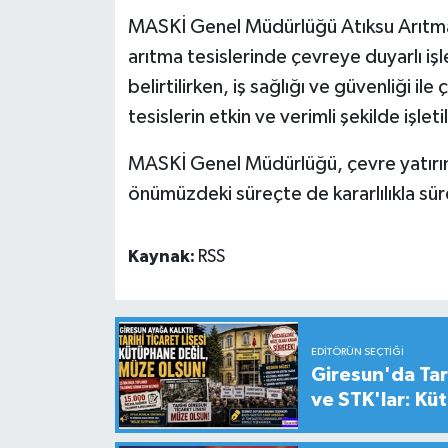
MASKİ Genel Müdürlüğü Atıksu Arıtma D
arıtma tesislerinde çevreye duyarlı işl
belirtilirken, iş sağlığı ve güvenliği i
tesislerin etkin ve verimli şekilde işle
MASKİ Genel Müdürlüğü, çevre yatırımla
önümüzdeki süreçte de kararlılıkla sür
Kaynak:
RSS
EDITÖRÜN SEÇTIĞI
Giresun'da Tari
ve STK'lar: Kü