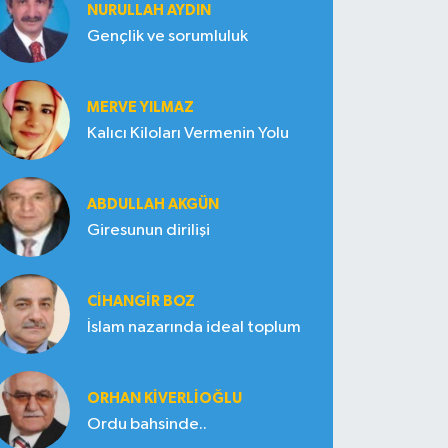
NURULLAH AYDIN
Gençlik ve sorumluluk
MERVE YILMAZ
Kalıcı Kiloları Vermenin Yolu
ABDULLAH AKGÜN
Giresunun dirilişi
CIHANGIR BOZ
İslam nazarında ideal toplum
ORHAN KIVERLIOĞLU
Ordu bahsinde..