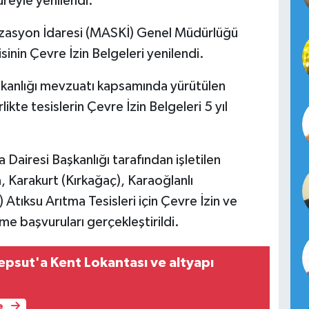
reyle yenilendi.
izasyon İdaresi (MASKİ) Genel Müdürlüğü
isinin Çevre İzin Belgeleri yenilendi.
 Bakanlığı mevzuatı kapsamında yürütülen
kte tesislerin Çevre İzin Belgeleri 5 yıl
airesi Başkanlığı tarafından işletilen
a, Karakurt (Kırkağaç), Karaoğlanlı
Atıksu Arıtma Tesisleri için Çevre İzin ve
e başvuruları gerçekleştirildi.
epsut'a Kent Lokantası ve altyapı
e