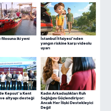
 filosuna iki yeni
İstanbul İtfaiyesi'nden
yangın riskine karşı videolu
uyarı
'de Kepsut'a Kent
Kadın Arkadaşlıkları Ruh
 ve altyapı desteği
Sağlığını Güçlendiriyor:
Ancak Her İlişki Destekleyici
Değil