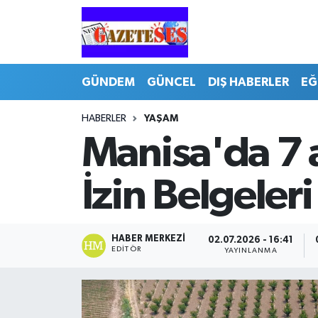
GÜNDEM
GÜNCEL
DIŞ HABERLER
EĞ
HABERLER
YAŞAM
Manisa'da 7 a
İzin Belgeleri
HABER MERKEZI
02.07.2026 - 16:41
EDITÖR
YAYINLANMA