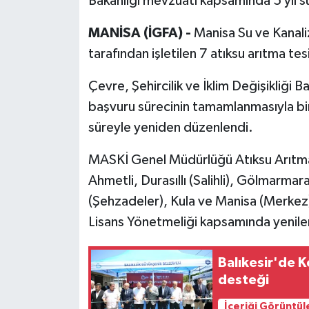
Bakanlığı mevzuatı kapsamında 5 yıl sü
MANİSA (İGFA) -
Manisa Su ve Kanal
tarafından işletilen 7 atıksu arıtma tes
Çevre, Şehircilik ve İklim Değişikliği
başvuru sürecinin tamamlanmasıyla birli
süreyle yeniden düzenlendi.
MASKİ Genel Müdürlüğü Atıksu Arıtma D
Ahmetli, Durasıllı (Salihli), Gölmarmar
(Şehzadeler), Kula ve Manisa (Merkez) 
Lisans Yönetmeliği kapsamında yenilem
Balıkesir'de K
desteği
İçeriği Görüntül