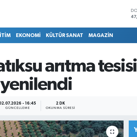
DO
47
EU
55
İTİM
EKONOMİ
KÜLTÜR SANAT
MAGAZİN
ST
64
GR
65
tıksu arıtma tesis
Bİ
13
BI
 yenilendi
64
02.07.2026 - 16:45
2 DK
GÜNCELLEME
OKUNMA SÜRESI