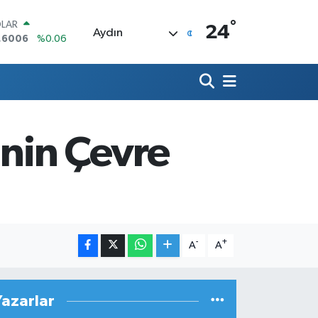
°
LAR
24
Aydın
,6006
%0.06
RO
,0250
%0.02
ERLİN
,2398
%0.2
AM ALTIN
00.87
%0.12
inin Çevre
ST100
.799
%70
TCOIN
.643,95
%0.16
-
+
A
A
Yazarlar