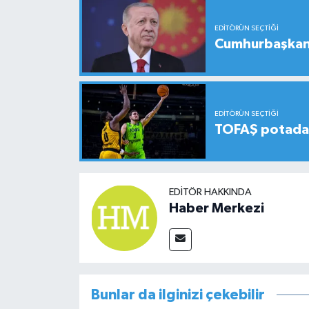
EDITÖRÜN SEÇTIĞI
Cumhurbaşkanı
EDITÖRÜN SEÇTIĞI
TOFAŞ potada 
EDITÖR HAKKINDA
Haber Merkezi
Bunlar da ilginizi çekebilir