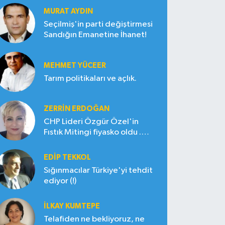
MURAT AYDIN
Seçilmiş'in parti değiştirmesi
Sandığın Emanetine İhanet!
MEHMET YÜCEER
Tarım politikaları ve açlık.
ZERRIN ERDOĞAN
CHP Lideri Özgür Özel'in
Fıstık Mitingi fiyasko oldu .
Çiftçi hayal kırıklığına uğradı
EDIP TEKKOL
Sığınmacılar Türkiye'yi tehdit
ediyor (!)
İLKAY KUMTEPE
Telafiden ne bekliyoruz, ne