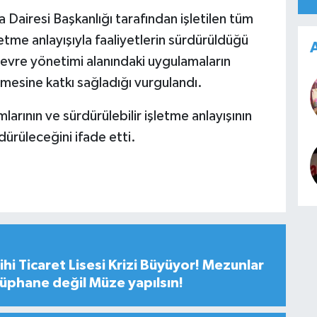
airesi Başkanlığı tarafından işletilen tüm
etme anlayışıyla faaliyetlerin sürdürüldüğü
A
le çevre yönetimi alanındaki uygulamaların
tilmesine katkı sağladığı vurgulandı.
rının ve sürdürülebilir işletme anlayışının
dürüleceğini ifade etti.
hi Ticaret Lisesi Krizi Büyüyor! Mezunlar
tüphane değil Müze yapılsın!